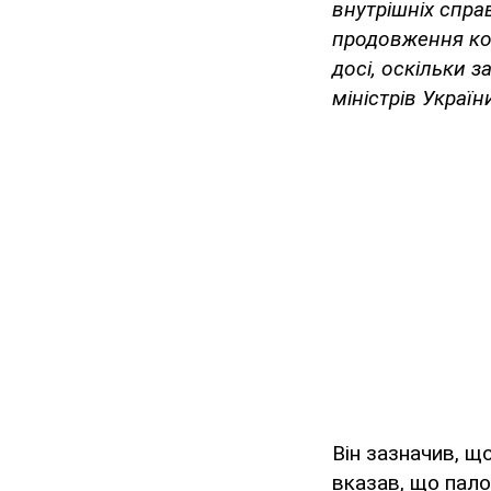
внутрішніх спра
продовження ком
досі, оскільки 
міністрів України
Він зазначив, що
вказав, що пал