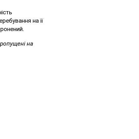
ність
еребування на її
оронений.
пропущені на