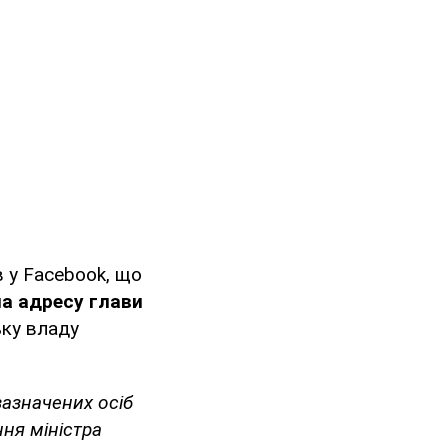
в у Facebook, що
на адресу глави
ьку владу
зазначених осіб
ня міністра