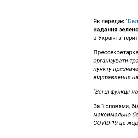
Як передає "
Бел
надання зелен
в Україні з терит
Прессекретарка
організувати тр
пункту призначен
відправлення на
"Всі ці функції 
За її словами, 
максимально без
COVID-19 це жо