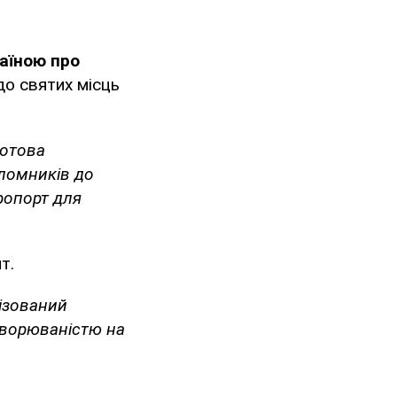
аїною про
до святих місць
готова
аломників до
еропорт для
т.
нізований
хворюваністю на