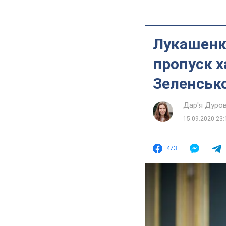
Лукашенк
пропуск х
Зеленськ
Дар'я Дуро
15.09.2020 23:
473