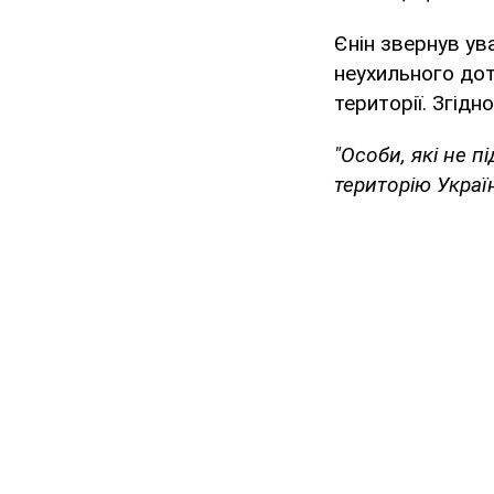
Єнін звернув ув
неухильного дот
території. Згідн
"Особи, які не 
територію Україн