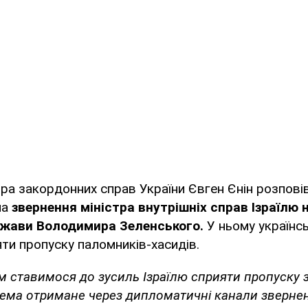
тра закордонних справ України Євген Єнін розпові
ла
звернення міністра внутрішніх справ Ізраїлю 
ржави Володимира Зеленського.
У ньому українс
ти пропуску паломників-хасидів.
м ставимося до зусиль Ізраїлю сприяти пропуску 
рема отримане через дипломатичні канали звернен