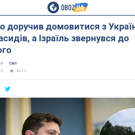
о доручив домовитися з Украї
асидів, а Ізраїль звернувся до
ого
ва
Світ
12
25,7 т.