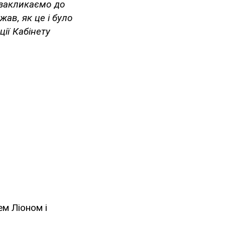
 закликаємо до
ав, як це і було
ії Кабінету
ем Ліоном і