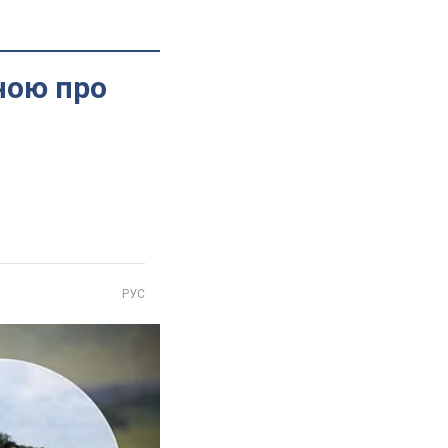
ною про
РУС