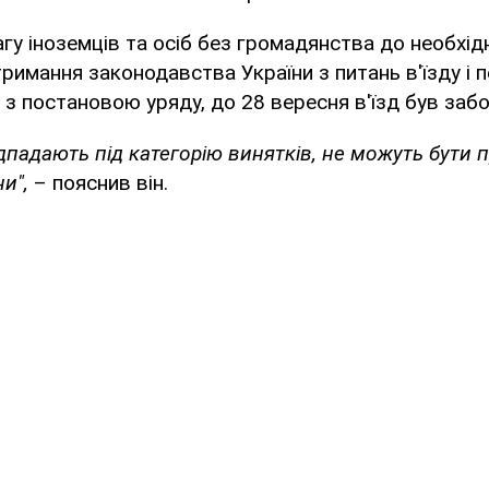
агу іноземців та осіб без громадянства до необхід
римання законодавства України з питань в'їзду і п
о з постановою уряду, до 28 вересня в'їзд був заб
підпадають під категорію винятків, не можуть бути 
и",
– пояснив він.