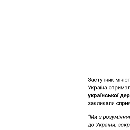
Заступник мініс
Україна отрима
української де
закликали сприя
"Ми з розуміння
до України, зок