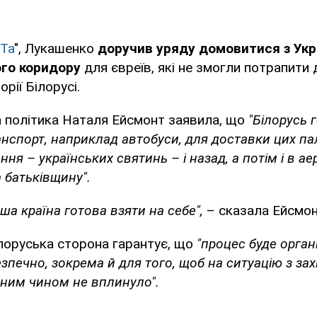
Та
", Лукашенко
доручив уряду домовитися з Укр
ого коридору
для євреїв, які не змогли потрапити 
орії Білорусі.
 політика Наталя Ейсмонт заявила, що
"Білорусь 
анспорт, наприклад автобуси, для доставки цих п
ня – українських святинь – і назад, а потім і в а
 батьківщину".
наша країна готова взяти на себе",
– сказала Ейсмон
білоруська сторона гарантує, що
"процес буде орга
печно, зокрема й для того, щоб на ситуацію з за
дним чином не вплинуло".