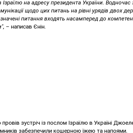
в Ізраїлю на адресу президента України. Водночас
унікації щодо цих питань на рівні урядів двох держ
зазначені питання входять насамперед до компетенц
",
– написав Єнін.
 провів зустріч із послом Ізраїлю в Україні Джоел
омників забезпечили кошерною їжею та напоями.