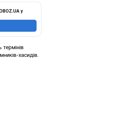
 OBOZ.UA у
 термінів
мників-хасидів.