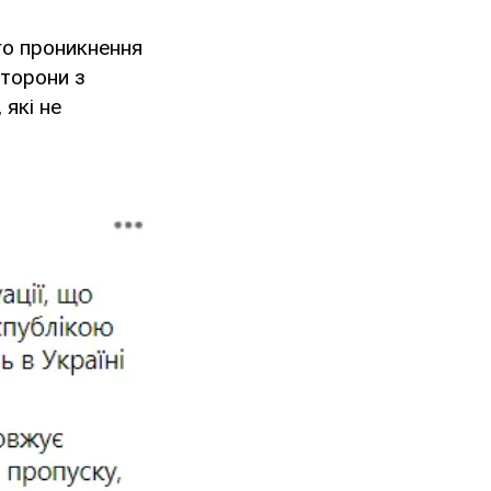
го проникнення
сторони з
 які не