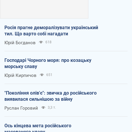
Росія прагне деморалізувати український
тил. Що варто собі нагадати
Юрій Богданов
618
Господарі Чорного моря: про козацьку
морську славу
Юрій Кирпичов
651
"Покоління олів'є": звичка до російського
виявилася сильнішою за війну
Руслан Горовий
3,3 т.
Ось кінцева мета російського
масованого удару