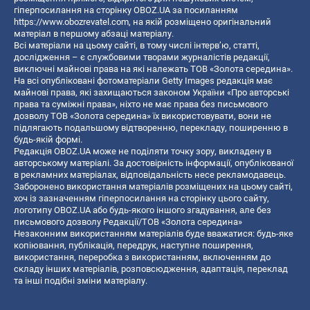
гіперпосилання на сторінку OBOZ.UA за посиланням
https://www.obozrevatel.com
, на якій розміщено оригінальний
матеріал в першому абзаці матеріалу.
Всі матеріали на цьому сайті, в тому числі інтерв’ю, статті,
дослідження – є службовими творами журналістів редакції,
виключні майнові права на які належать ТОВ «Золота середина».
На всі опубліковані фотоматеріали Getty Images редакція має
майнові права, які захищаються законом України «Про авторські
права та суміжні права», ніхто не має права без письмового
дозволу ТОВ «Золота середина» їх використовувати, вони не
підлягають подальшому відтворенню, перекладу, поширенню в
будь-якій формі.
Редакція OBOZ.UA може не поділяти точку зору, викладену в
авторському матеріалі. За достовірність інформації, опублікованої
в рекламних матеріалах, відповідальність несе рекламодавець.
Заборонено використання матеріалів розміщених на цьому сайті,
хоч із зазначенням гіперпосилання на сторінку цього сайту,
логотипу OBOZ.UA або будь-якого іншого згадування, але без
письмового дозволу Редакції/ТОВ «Золота середина»
Незаконним використанням матеріалів буде вважатися: будь-яке
копiювання, публiкацiя, передрук, наступне поширення,
використання, переробка з використанням, включенням до
складу інших матеріалів, розповсюдження, адаптація, переклад
та інші подібні зміни матеріалу.