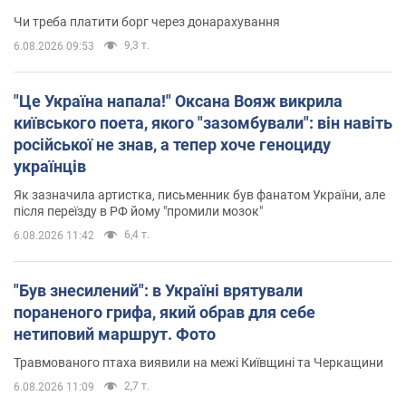
Чи треба платити борг через донарахування
9,3 т.
6.08.2026 09:53
"Це Україна напала!" Оксана Вояж викрила
київського поета, якого "зазомбували": він навіть
російської не знав, а тепер хоче геноциду
українців
Як зазначила артистка, письменник був фанатом України, але
після переїзду в РФ йому "промили мозок"
6,4 т.
6.08.2026 11:42
"Був знесилений": в Україні врятували
пораненого грифа, який обрав для себе
нетиповий маршрут. Фото
Травмованого птаха виявили на межі Київщині та Черкащини
2,7 т.
6.08.2026 11:09