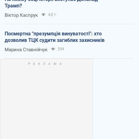
Трамп?
Віктор Каспрук
4,0 т.
Посмертна "презумпція винуватості": хто
дозволив ТЦК судити загиблих захисників
Марина Ставнійчук
294