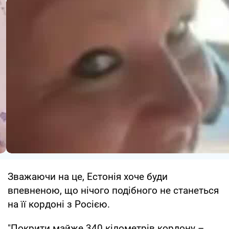
Зважаючи на це, Естонія хоче буди
впевненою, що нічого подібного не станеться
на її кордоні з Росією.
"Покрити майже 340 кілометрів кордону –