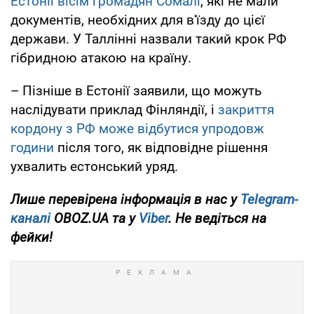
Естонії вісім громадян Сомалі
, які не мали
документів, необхідних для в'їзду до цієї
держави. У Таллінні назвали такий крок РФ
гібридною атакою на країну.
– Пізніше в Естонії заявили, що можуть
наслідувати приклад Фінляндії, і
закриття
кордону з РФ може відбутися упродовж
години
після того, як відповідне рішення
ухвалить естонський уряд.
Лише перевірена інформація в нас у
Telegram-
каналі
OBOZ.UA та у
Viber
. Не ведіться на
фейки!