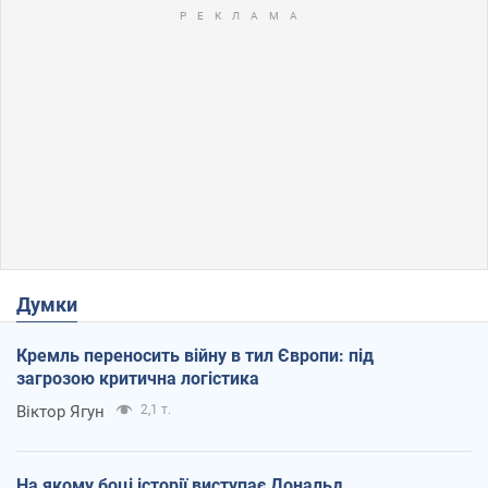
Думки
Кремль переносить війну в тил Європи: під
загрозою критична логістика
Віктор Ягун
2,1 т.
На якому боці історії виступає Дональд