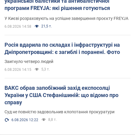
української балістики та антибалістичної
програми FREYJA: які рішення готуються
У Києві розраховують на успішне завершення проєкту FREYJA
21,5 т.
6.08.2026 14:58
Росія вдарила по складах і інфраструктурі на
Дніпропетровщині: є загиблі і поранені. Фото
Заигнуло четверо людей
5,3 т.
6.08.2026 14:15
ВАКС обрав запобіжний захід експосолці
України у США Стефанішиній: що відомо про
справу
Суд не повністю задовольнив клопотання прокуратури
8,8 т.
6.08.2026 12:22