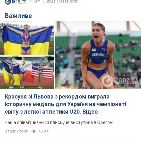
Світ
Дуда сказав коли...
Важливе
Красуня зі Львова з рекордом виграла
історичну медаль для України на чемпіонаті
світу з легкої атлетики U20. Відео
Наша співвітчизниця блискуче виступила в Орегоні
8 годин тому
40,0 т.