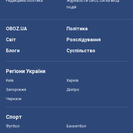
Редакційна політика
Журналісти OBOZ.UA на місці
подій
OBOZ.UA
Політика
Світ
Розслідування
Блоги
Суспільство
Регіони України
Київ
Харків
Запоріжжя
Дніпро
Черкаси
Спорт
Футбол
Баскетбол