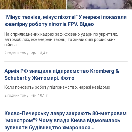
"Мінус техніка, мінус піхота!" У мережі показали
ювелірну роботу пілотів FPV. Відео
На оприлюднених кадрах зафіксовано удари по укриттях,
автомобілях, інженерній техніці та живій силі російських
військ
2 години тому
13,4 т.
Армія РФ знищила підприємство Kromberg &
Schubert у Житомирі. Фото
Коли поновить роботу підприємство, наразі невідомо
2 години тому
10,1 т.
Києво-Печерську лавру закриють 80-метровим
"монстром"? Чому влада Києва відмовилась
зупиняти будівництво хмарочоса