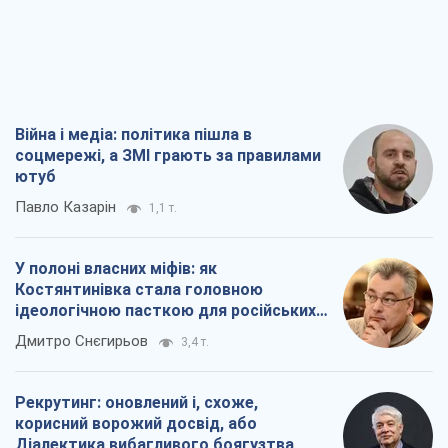
Війна і медіа: політика пішла в
соцмережі, а ЗМІ грають за правилами
ютуб
Павло Казарін
1,1 т.
У полоні власних міфів: як
Костянтинівка стала головною
ідеологічною пасткою для російських
окупантів
Дмитро Снєгирьов
3,4 т.
Рекрутинг: оновлений і, схоже,
корисний ворожий досвід, або
Діалектика вибагливого боягузтва