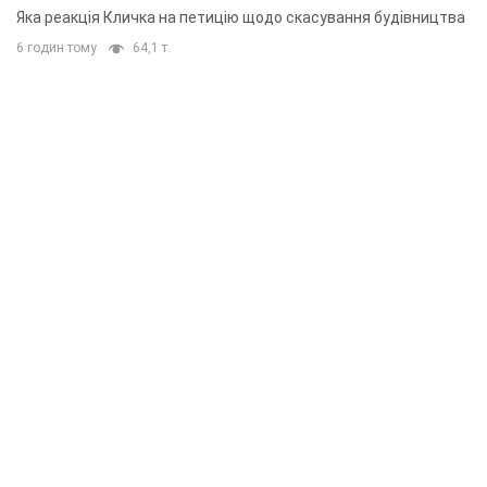
"московського вірянина"
Яка реакція Кличка на петицію щодо скасування будівництва
6 годин тому
64,1 т.