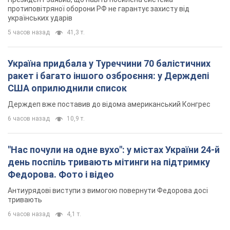
протиповітряної оборони РФ не гарантує захисту від
українських ударів
5 часов назад
41,3 т.
Україна придбала у Туреччини 70 балістичних
ракет і багато іншого озброєння: у Держдепі
США оприлюднили список
Держдеп вже поставив до відома американський Конгрес
6 часов назад
10,9 т.
"Нас почули на одне вухо": у містах України 24-й
день поспіль тривають мітинги на підтримку
Федорова. Фото і відео
Антиурядові виступи з вимогою повернути Федорова досі
тривають
6 часов назад
4,1 т.