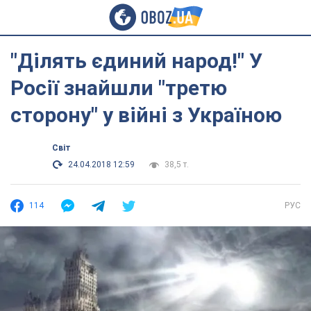
"Ділять єдиний народ!" У
Росії знайшли "третю
сторону" у війні з Україною
Світ
24.04.2018 12:59
38,5 т.
114
РУС