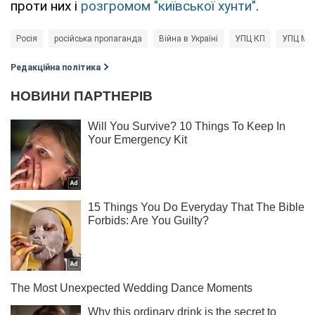
проти них і
розгромом "київської хунти"
.
Росія
російська пропаганда
Війна в Україні
УПЦ КП
УПЦ МП
Редакційна політика