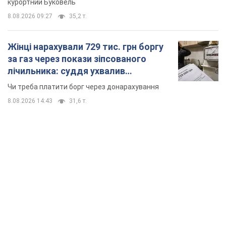
курортний Буковель
8.08.2026 09:27
35,2 т.
Жінці нарахували 729 тис. грн боргу
за газ через покази зіпсованого
лічильника: суддя ухвалив
неочікуване рішення
Чи треба платити борг через донарахування
8.08.2026 14:43
31,6 т.