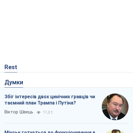
Rest
Думки
Збіг інтересів двох цинічних гравців чи
таємний план Трампа і Путіна?
Віктор Швець
11,2 т.
Мінськ готується до функціонування в