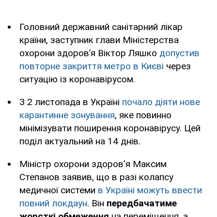
Головний державний санітарний лікар
країни, заступник глави Міністерства
охорони здоров’я Віктор Ляшко
допустив
повторне закриття метро в Києві
через
ситуацію із коронавірусом.
З 2 листопада в Україні
почало діяти нове
карантинне зонування
, яке повинно
мінімізувати поширення коронавірусу. Цей
поділ актуальний на 14 днів.
Міністр охорони здоров'я Максим
Степанов заявив, що в разі колапсу
медичної системи
в Україні можуть ввести
повний локдаун
. Він
передбачатиме
жорсткі обмеження
на переміщення, а