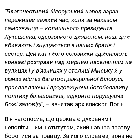
"Благочестивий білоруський народ зараз
переживає важкий час, коли за наказом
самозванця – колишнього президента
Лукашенка, одержимого дияволом, наші діти
вбивають і знущаються з наших братів і
сестер. Цей кат і його союзники здійснюють
криваві розправи над мирним населенням на
вулицях і у в'язницях у столиці Мінську й у
різних містах багатостраждальної Білорусі,
прославляючи і продовжуючи богобоязливу
політику більшовиків, відкрито порушуючи
Божі заповіді"
, – зачитав архієпископ Логін.
Він наголосив, що церква є духовним і
неполітичним інститутом, який навчає паству
боротися за правду. За його словами, вона не