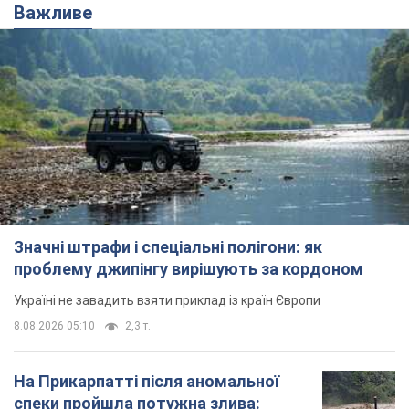
Важливе
Значні штрафи і спеціальні полігони: як
проблему джипінгу вирішують за кордоном
Україні не завадить взяти приклад із країн Європи
8.08.2026 05:10
2,3 т.
На Прикарпатті після аномальної
спеки пройшла потужна злива: