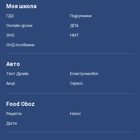
Моя школа
ГДЗ
Підручники
Онлайн уроки
ДПА
ЗНО
НМТ
СНД посібники
Авто
Тест Драйв
Електромобілі
Акції
Сервіс
Food Oboz
Рецепти
Напої
Дієти