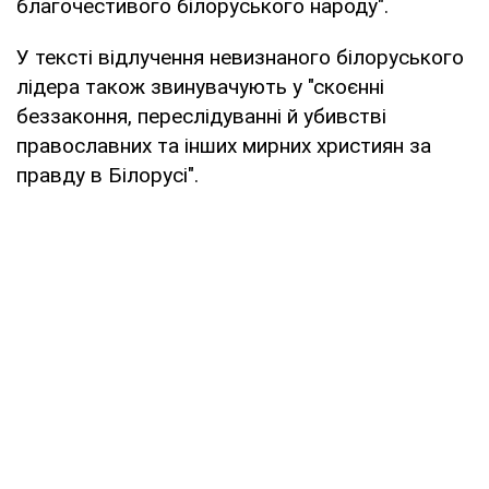
благочестивого білоруського народу".
У тексті відлучення невизнаного білоруського
лідера також звинувачують у "скоєнні
беззаконня, переслідуванні й убивстві
православних та інших мирних християн за
правду в Білорусі".