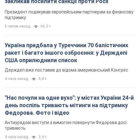
закликав посилити санкції проти Росії
Президент подякував європейським партнерам за фінансову
підтримку
6 часов назад
66,3 т.
Україна придбала у Туреччини 70 балістичних
ракет і багато іншого озброєння: у Держдепі
США оприлюднили список
Держдеп вже поставив до відома американський Конгрес
4 часа назад
9,4 т.
"Нас почули на одне вухо": у містах України 24-й
день поспіль тривають мітинги на підтримку
Федорова. Фото і відео
Антиурядові виступи з вимогою повернути Федорова досі
тривають
4 часа назад
3,4 т.