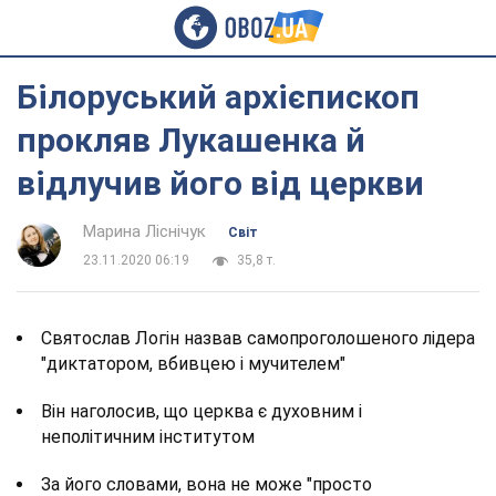
Білоруський архієпископ
прокляв Лукашенка й
відлучив його від церкви
Марина Ліснічук
Світ
23.11.2020 06:19
35,8 т.
Святослав Логін назвав самопроголошеного лідера
"диктатором, вбивцею і мучителем"
Він наголосив, що церква є духовним і
неполітичним інститутом
За його словами, вона не може "просто