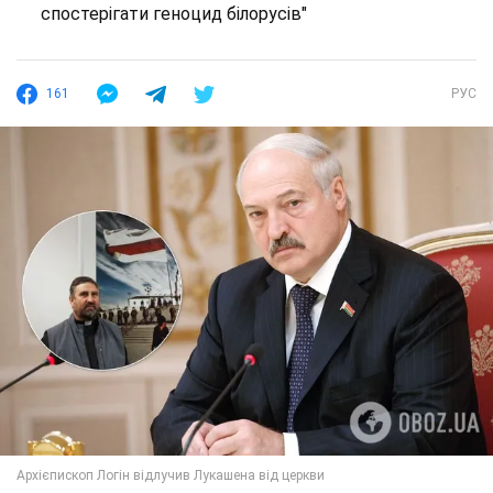
спостерігати геноцид білорусів"
161
РУС