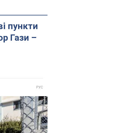
ві пункти
р Гази –
РУС