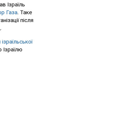
в Ізраїль
ор Газа
. Таке
нізації після
.
 ізраїльської
р Ізраїлю