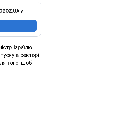
 OBOZ.UA у
істр Ізраїлю
пуску в секторі
для того, щоб