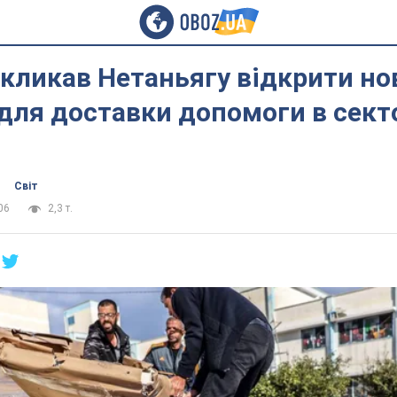
кликав Нетаньягу відкрити но
для доставки допомоги в секто
Світ
06
2,3 т.