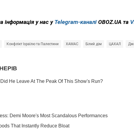
а інформація у нас у
Telegram-каналі
OBOZ.UA та
V
Конфлікт Ізраїлю та Палестини
ХАМАС
Білий дім
ЦАХАЛ
Дж