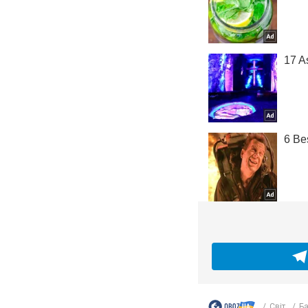
Світ
Ба