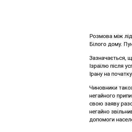
Розмова між лід
Білого дому. Пу
Зазначається, щ
Ізраїлю після у
Ірану на початку
Чиновники тако
негайного припи
свою заяву разо
негайно звільни
допомоги насел