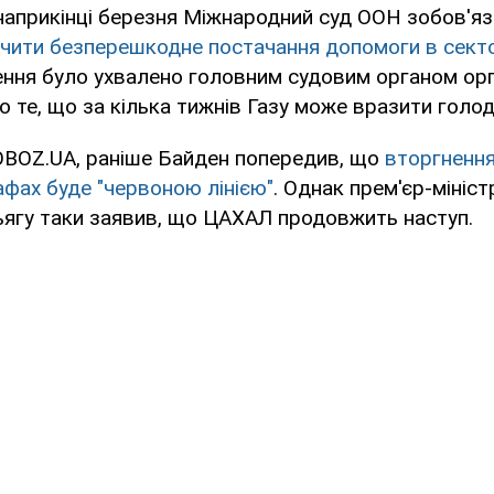
априкінці березня Міжнародний суд ООН зобов'яза
чити безперешкодне постачання допомоги в сект
ння було ухвалено головним судовим органом орга
 те, що за кілька тижнів Газу може вразити голод
OBOZ.UA, раніше Байден попередив, що
вторгнення
Рафах буде "червоною лінією"
. Однак прем'єр-мініст
ьягу таки заявив, що ЦАХАЛ продовжить наступ.