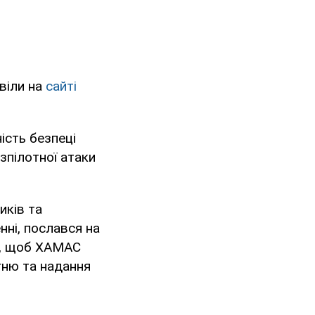
овіли на
сайті
ість безпеці
зпілотної атаки
иків та
нні, послався на
ть, щоб ХАМАС
гню та надання