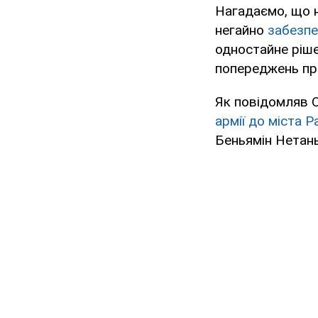
Нагадаємо, що н
негайно
забезпе
одностайне ріше
попереджень про
Як повідомляв 
армії до міста 
Беньямін Нетан