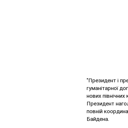
"Президент і пр
гуманітарної до
нових північних
Президент нагол
повній координац
Байдена.