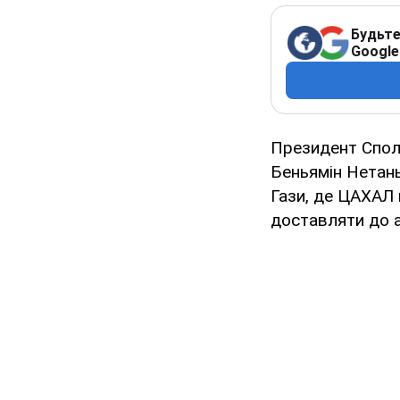
Будьте
Google
Президент Спол
Беньямін Нетань
Гази, де ЦАХАЛ
доставляти до а