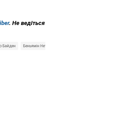
iber
. Не ведіться
о Байден
Беньямін Нетаньягу