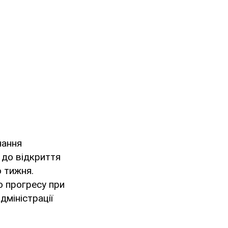
чання
и до відкриття
о тижня.
о прогресу при
дміністрації