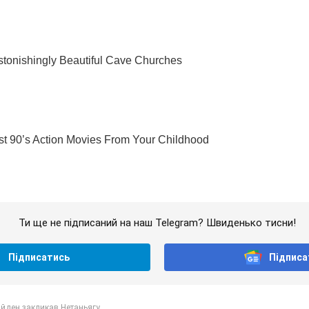
Ти ще не підписаний на наш Telegram? Швиденько тисни!
Підписатись
Підписа
йден закликав Нетаньягу...