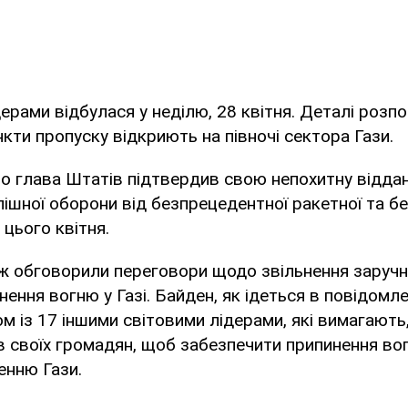
ерами відбулася у неділю, 28 квітня. Деталі розп
нкти пропуску відкриють на півночі сектора Гази.
о глава Штатів підтвердив свою непохитну віддан
спішної оборони від безпрецедентної ракетної та бе
 цього квітня.
ж обговорили переговори щодо звільнення заручн
нення вогню у Газі. Байден, як ідеться в повідомле
м із 17 іншими світовими лідерами, які вимагаю
в своїх громадян, щоб забезпечити припинення во
енню Гази.