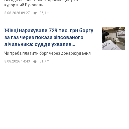
курортний Буковель
8.08.2026 09:27
36,1 т.
Жінці нарахували 729 тис. грн боргу
за газ через покази зіпсованого
лічильника: суддя ухвалив
неочікуване рішення
Чи треба платити борг через донарахування
8.08.2026 14:43
31,7 т.