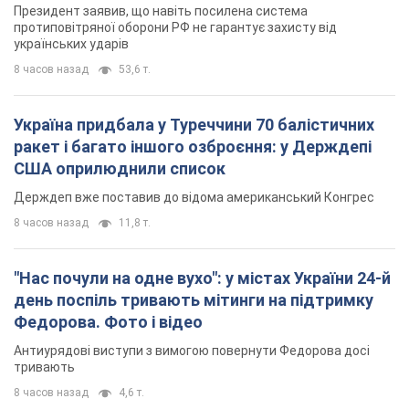
Президент заявив, що навіть посилена система
протиповітряної оборони РФ не гарантує захисту від
українських ударів
8 часов назад
53,6 т.
Україна придбала у Туреччини 70 балістичних
ракет і багато іншого озброєння: у Держдепі
США оприлюднили список
Держдеп вже поставив до відома американський Конгрес
8 часов назад
11,8 т.
"Нас почули на одне вухо": у містах України 24-й
день поспіль тривають мітинги на підтримку
Федорова. Фото і відео
Антиурядові виступи з вимогою повернути Федорова досі
тривають
8 часов назад
4,6 т.