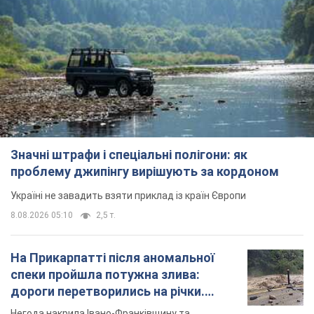
Значні штрафи і спеціальні полігони: як
проблему джипінгу вирішують за кордоном
Україні не завадить взяти приклад із країн Європи
8.08.2026 05:10
2,5 т.
На Прикарпатті після аномальної
спеки пройшла потужна злива:
дороги перетворились на річки.
Відео
Негода накрила Івано-Франківщину та