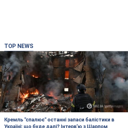
TOP NEWS
Кремль "спалює" останні запаси балістики в
Україні: що буде далі? Інтерв’ю з Шарпом