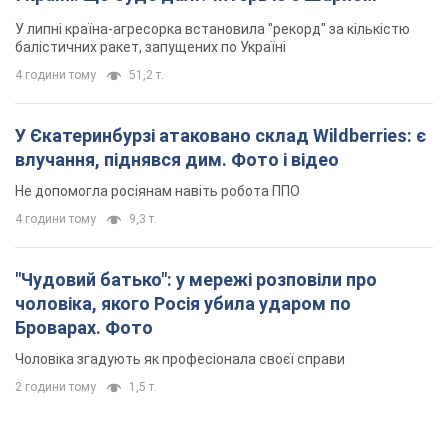
У липні країна-агресорка встановила "рекорд" за кількістю
балістичних ракет, запущених по Україні
4 години тому
51,2 т.
У Єкатеринбурзі атаковано склад Wildberries: є
влучання, піднявся дим. Фото і відео
Не допомогла росіянам навіть робота ППО
4 години тому
9,3 т.
"Чудовий батько": у мережі розповіли про
чоловіка, якого Росія убила ударом по
Броварах. Фото
Чоловіка згадують як професіонала своєї справи
2 години тому
1,5 т.