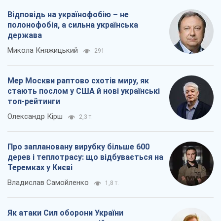
Відповідь на українофобію – не
полонофобія, а сильна українська
держава
Микола Княжицький
291
Мер Москви раптово схотів миру, як
стають послом у США й нові українські
топ-рейтинги
Олександр Кірш
2,3 т.
Про заплановану вирубку більше 600
дерев і теплотрасу: що відбувається на
Теремках у Києві
Владислав Самойленко
1,8 т.
Як атаки Сил оборони України