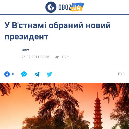
У В'єтнамі обраний новий
президент
Світ
26.07.2011 08:36
1,2 т.
0
РУС