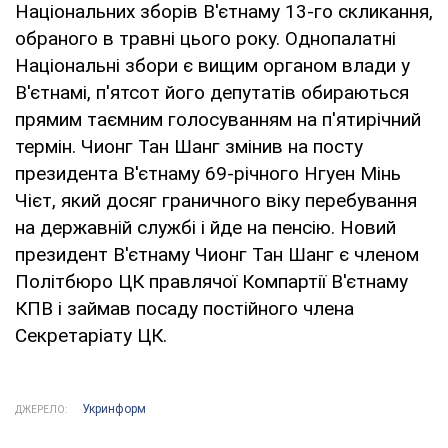
Національних зборів В'єтнаму 13-го скликання,
обраного в травні цього року. Однопалатні
Національні збори є вищим органом влади у
В'єтнамі, п'ятсот його депутатів обираються
прямим таємним голосуванням на п'ятирічний
термін. Чионг Тан Шанг змінив на посту
президента В'єтнаму 69-річного Нгуен Мінь
Чієт, який досяг граничного віку перебування
на державній службі і йде на пенсію. Новий
президент В'єтнаму Чионг Тан Шанг є членом
Політбюро ЦК правлячої Компартії В'єтнаму
КПВ і займав посаду постійного члена
Секретаріату ЦК.
Укринформ
ДЖЕРЕЛО: