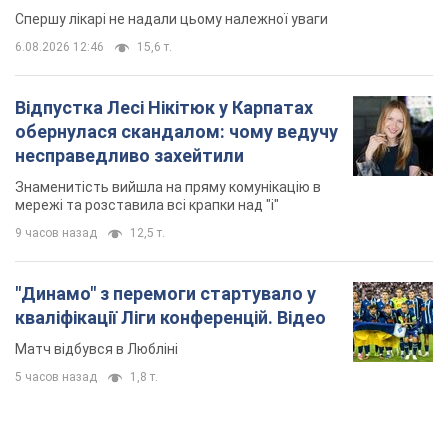
Спершу лікарі не надали цьому належної уваги
6.08.2026 12:46
15,6 т.
Відпустка Лесі Нікітюк у Карпатах
обернулася скандалом: чому ведучу
несправедливо захейтили
Знаменитість вийшла на пряму комунікацію в
мережі та розставила всі крапки над "і"
9 часов назад
12,5 т.
"Динамо" з перемоги стартувало у
кваліфікації Ліги конференцій. Відео
Матч відбувся в Любліні
5 часов назад
1,8 т.