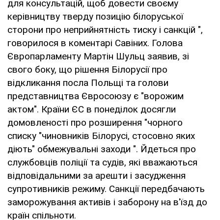
для консультацій, щоб довести своєму
керівництву тверду позицію білоруської
сторони про неприйнятність тиску і санкцій ",
говорилося в коментарі Савіних. Голова
Європарламенту Мартін Шульц заявив, зі
свого боку, що рішення Білорусії про
відкликання посла Польщі та голови
представництва Євросоюзу є "ворожим
актом". Країни ЄС в понеділок досягли
домовленості про розширення "чорного
списку "чиновників Білорусі, стосовно яких
діють" обмежувальні заходи ". Йдеться про
службовців поліції та судів, які вважаються
відповідальними за арешти і засудження
супротивників режиму. Санкції передбачають
заморожування активів і заборону на в'їзд до
країн спільноти.