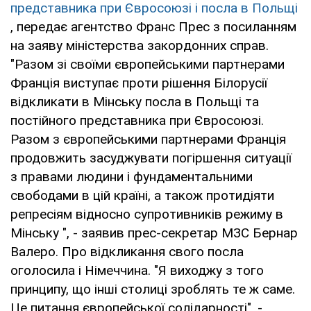
представника при Євросоюзі і посла в Польщі
, передає агентство Франс Прес з посиланням
на заяву міністерства закордонних справ.
"Разом зі своїми європейськими партнерами
Франція виступає проти рішення Білорусії
відкликати в Мінську посла в Польщі та
постійного представника при Євросоюзі.
Разом з європейськими партнерами Франція
продовжить засуджувати погіршення ситуації
з правами людини і фундаментальними
свободами в цій країні, а також протидіяти
репресіям відносно супротивників режиму в
Мінську ", - заявив прес-секретар МЗС Бернар
Валеро. Про відкликання свого посла
оголосила і Німеччина. "Я виходжу з того
принципу, що інші столиці зроблять те ж саме.
Це питання європейської солідарності", -