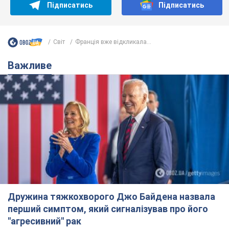
Підписатись
Підписатись
Світ
Франція вже відкликала...
Важливе
Дружина тяжкохворого Джо Байдена назвала
перший симптом, який сигналізував про його
"агресивний" рак