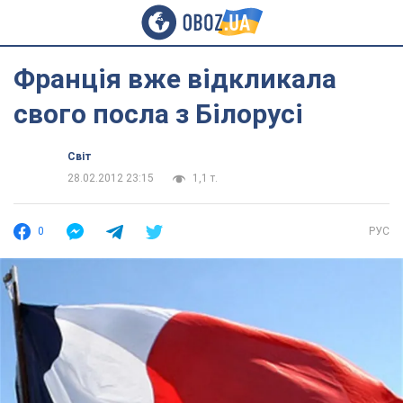
Франція вже відкликала
свого посла з Білорусі
Світ
28.02.2012 23:15
1,1 т.
0
РУС