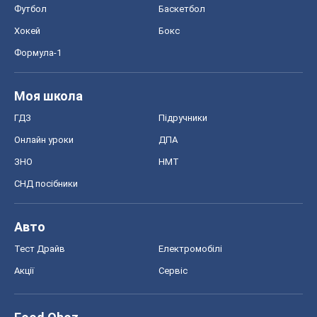
Футбол
Баскетбол
Хокей
Бокс
Формула-1
Моя школа
ГДЗ
Підручники
Онлайн уроки
ДПА
ЗНО
НМТ
СНД посібники
Авто
Тест Драйв
Електромобілі
Акції
Сервіс