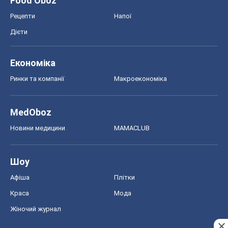
Food Oboz
Рецепти
Напої
Дієти
Економіка
Ринки та компанії
Макроекономіка
MedOboz
Новини медицини
MAMACLUB
Шоу
Афіша
Плітки
Краса
Мода
Жіночий журнал