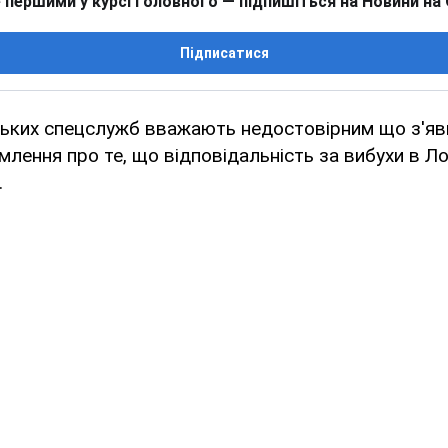
 першими у курсі головного — підпишіться на Новини на
Підписатися
йських спецслужб вважають недостовірним що з'яв
омлення про те, що відповідальність за вибухи в Л
.