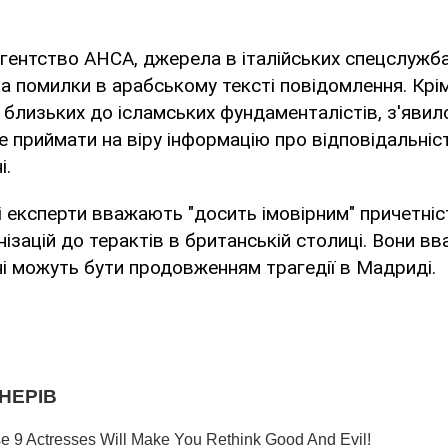
гентство АНСА, джерела в італійських спецслужб
на помилки в арабському тексті повідомлення. Крім
, близьких до ісламських фундаменталістів, з'явил
 приймати на віру інформацію про відповідальніст
і.
кі експерти вважають "досить імовірним" причетні
нізацій до терактів в британській столиці. Вони в
і можуть бути продовженням трагедії в Мадриді.