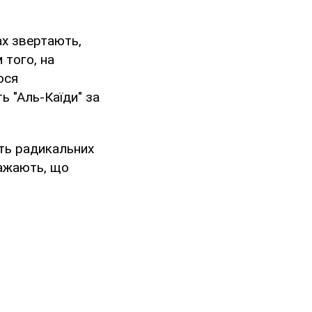
ах звертають,
 того, на
ося
ь "Аль-Каїди" за
сть радикальних
важають, що