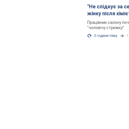
"Не слідкує за с
жінку після хімі
Працівник салону поч
"чоловічу стрижку"
3 години тому
1