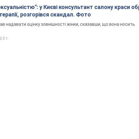
ексуальністю": у Києві консультант салону краси о
єтерапії, розгорівся скандал. Фото
ав надавати оцінку зовнішності жінки, сказавши, що вона носить
3,5 т.