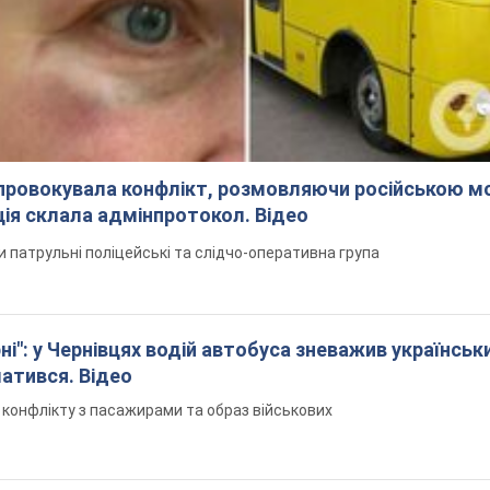
спровокувала конфлікт, розмовляючи російською м
ція склала адмінпротокол. Відео
ли патрульні поліцейські та слідчо-оперативна група
і": у Чернівцях водій автобуса зневажив українськ
латився. Відео
я конфлікту з пасажирами та образ військових