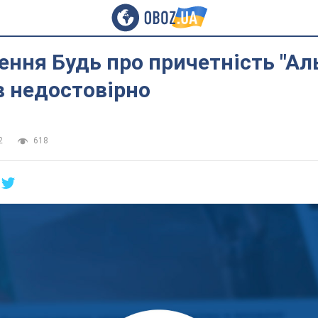
ння Будь про причетність "Ал
в недостовірно
2
618