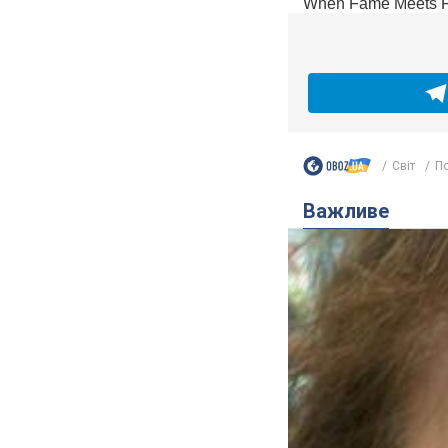
Світ
По
Важливе