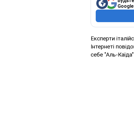
Будьте
Google
Експерти італі
Інтернеті повід
себе "Аль-Каїда"