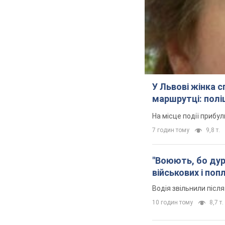
У Львові жінка 
маршрутці: полі
На місце події прибу
7 годин тому
9,8 т.
"Воюють, бо дурн
військових і поп
Водія звільнили післ
10 годин тому
8,7 т.