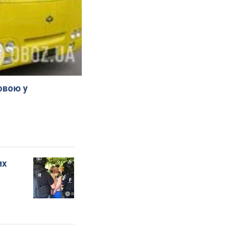
овою у
их