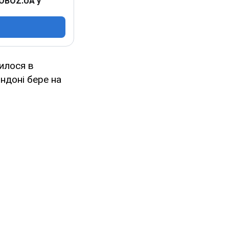
 OBOZ.UA у
илося в
ондоні бере на