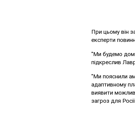
При цьому він за
експерти повинн
"Ми будемо дома
підкреслив Лав
"Ми пояснили ам
адаптивному пла
виявити можлив
загроз для Росії"