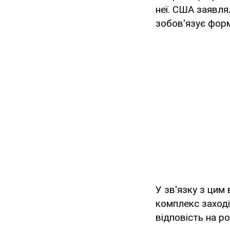
неї. США заявлял
зобов'язує форм
У зв'язку з цим
комплекс заході
відповість на р