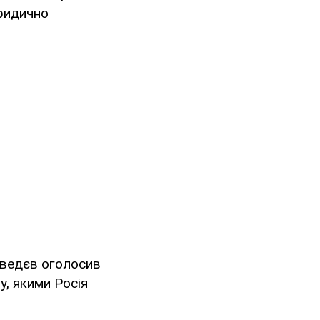
юридично
дведєв оголосив
у, якими Росія