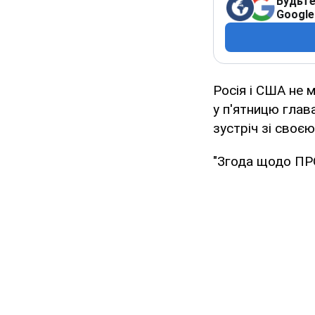
Будьте
Google
Росія і США не 
у п'ятницю глав
зустріч зі своє
"Згода щодо ПРО