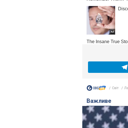
Світ
Ла
Важливе