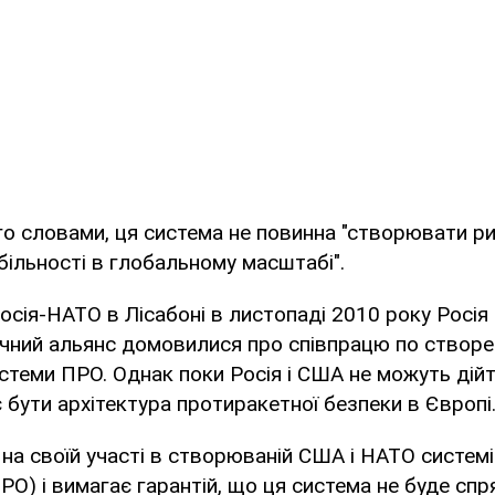
ого словами, ця система не повинна "створювати р
абільності в глобальному масштабі".
осія-НАТО в Лісабоні в листопаді 2010 року Росія 
ичний альянс домовилися про співпрацю по створ
стеми ПРО. Однак поки Росія і США не можуть дійт
 бути архітектура протиракетної безпеки в Європі
 на своїй участі в створюваній США і НАТО систем
О) і вимагає гарантій, що ця система не буде сп