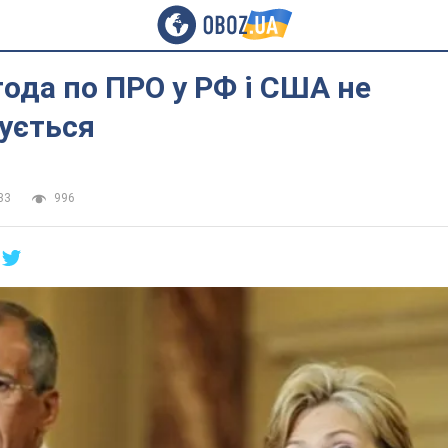
года по ПРО у РФ і США не
ується
33
996