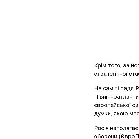
Крім того, за й
стратегічної ст
На саміті ради Р
Північноатлант
європейської си
думки, якою має
Росія наполягає
оборони (ЄвроПР