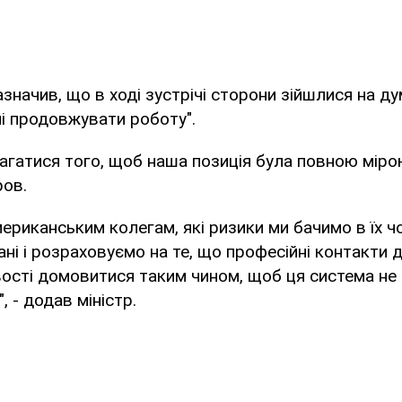
значив, що в ході зустрічі сторони зійшлися на ду
і продовжувати роботу".
гатися того, щоб наша позиція була повною мірою
ров.
ериканським колегам, які ризики ми бачимо в їх 
ні і розраховуємо на те, що професійні контакти
ості домовитися таким чином, щоб ця система н
, - додав міністр.