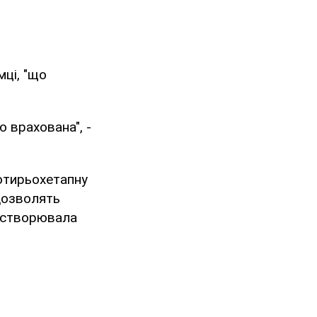
мці, "що
 врахована", -
чотирьохетапну
 дозволять
е створювала