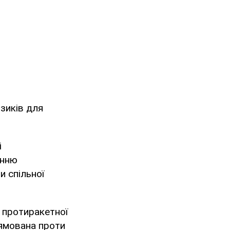
изиків для
і
енню
и спільної
.
і протиракетної
рямована проти