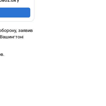
 OBOZ.UA у
оборону, заявив
 Вашингтоні
в.