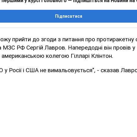
 першими у курсі головного — підпишіться на Новини на
Підписатися
можу прийти до згоди з питання про протиракетну 
а МЗС РФ Сергій Лавров. Напередодні він провів у
ю американською колегою Гілларі Клінтон.
 у Росії і США не вимальовується", - сказав Лавро