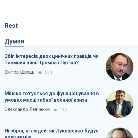
Rest
Думки
Збіг інтересів двох цинічних гравців чи
таємний план Трампа і Путіна?
Віктор Швець
6,7 т.
Мінськ готується до функціонування в
умовах масштабної воєнної кризи
Олександр Левченко
12,5 т.
Ні зброї, ні людей: як Лукашенко будує
нову армію