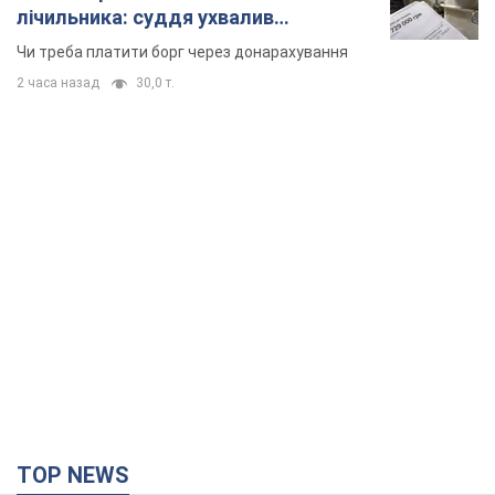
лічильника: суддя ухвалив
неочікуване рішення
Чи треба платити борг через донарахування
2 часа назад
30,0 т.
TOP NEWS