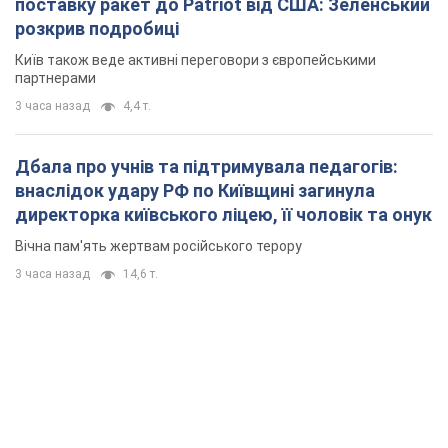
поставку ракет до Patriot від США: Зеленський
розкрив подробиці
Київ також веде активні переговори з європейськими
партнерами
3 часа назад
4,4 т.
Дбала про учнів та підтримувала педагогів:
внаслідок удару РФ по Київщині загинула
директорка київського ліцею, її чоловік та онук
Вічна пам'ять жертвам російського терору
3 часа назад
14,6 т.