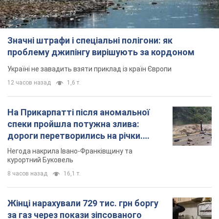
Значні штрафи і спеціальні полігони: як
проблему джипінгу вирішують за кордоном
Україні не завадить взяти приклад із країн Європи
12 часов назад
1,6 т.
На Прикарпатті після аномальної
спеки пройшла потужна злива:
дороги перетворились на річки.
Відео
Негода накрила Івано-Франківщину та
курортний Буковель
8 часов назад
16,1 т.
Жінці нарахували 729 тис. грн боргу
за газ через покази зіпсованого