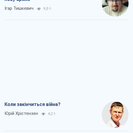
Ігар Тишкевич
9,0 т.
Коли закінчиться війна?
Юрій Хрістензен
4,2 т.