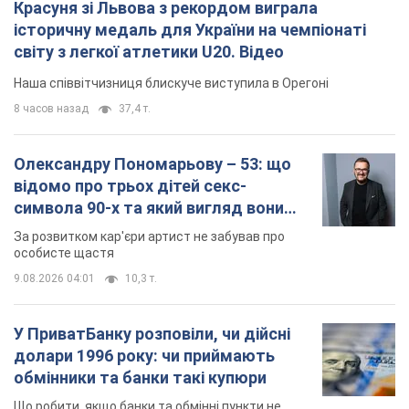
Красуня зі Львова з рекордом виграла
історичну медаль для України на чемпіонаті
світу з легкої атлетики U20. Відео
Наша співвітчизниця блискуче виступила в Орегоні
8 часов назад
37,4 т.
Олександру Пономарьову – 53: що
відомо про трьох дітей секс-
символа 90-х та який вигляд вони
мають
За розвитком кар'єри артист не забував про
особисте щастя
9.08.2026 04:01
10,3 т.
У ПриватБанку розповіли, чи дійсні
долари 1996 року: чи приймають
обмінники та банки такі купюри
Що робити, якщо банки та обмінні пункти не