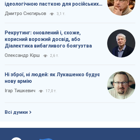
ідеологічною пасткою для російських
окупантів
Дмитро Снєгирьов
3,1 т.
Рекрутинг: оновлений і, схоже,
корисний ворожий досвід, або
Діалектика вибагливого боягузтва
Олександр Кірш
2,6 т.
Ні зброї, ні людей: як Лукашенко будує
нову армію
Ігар Тишкевич
17,0 т.
Всі думки