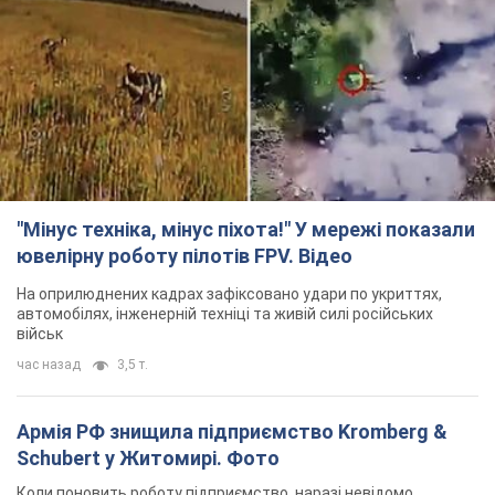
"Мінус техніка, мінус піхота!" У мережі показали
ювелірну роботу пілотів FPV. Відео
На оприлюднених кадрах зафіксовано удари по укриттях,
автомобілях, інженерній техніці та живій силі російських
військ
час назад
3,5 т.
Армія РФ знищила підприємство Kromberg &
Schubert у Житомирі. Фото
Коли поновить роботу підприємство, наразі невідомо