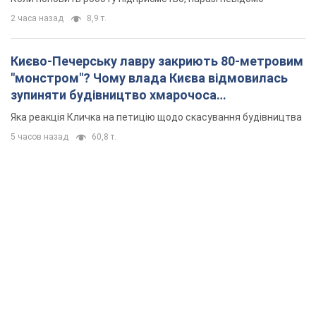
2 часа назад
8,9 т.
Києво-Печерську лавру закриють 80-метровим
"монстром"? Чому влада Києва відмовилась
зупиняти будівництво хмарочоса
"московського вірянина"
Яка реакція Кличка на петицію щодо скасування будівництва
5 часов назад
60,8 т.