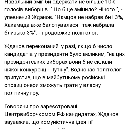
Навальний зміг би одержати не більше 10%
голосів виборців. "Що б це змінило? Нічого ", -
упевнений Жданов. "Нємцов не набрав би і 3%,
Хакамада вже балотувалася і теж набрала
близько 3%", - продовжив політолог.
Жданов переконаний: у разі, якщо б число
кандидатів у президенти було великим, "на цих
президентських виборах вони б не склали
ніякої конкуренції Путіну". Водночас політолог
припустив, що в майбутньому російські
опозиціонери зможуть грати у власну
політичну гру.
Говорячи про зареєстровані
Центрвиборчкомом РФ кандидатах, Жданов
зауважив, що комуністична ідея і її