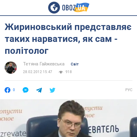
Жириновський представляє
таких нарватися, як сам -
політолог
Тетяна Гайжевська
Світ
28.02.2012 15:47
918
0
РУС