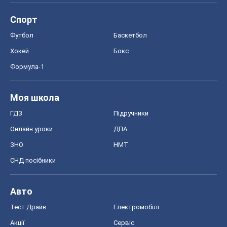
Спорт
Футбол
Баскетбол
Хокей
Бокс
Формула-1
Моя школа
ГДЗ
Підручники
Онлайн уроки
ДПА
ЗНО
НМТ
СНД посібники
Авто
Тест Драйв
Електромобілі
Акції
Сервіс