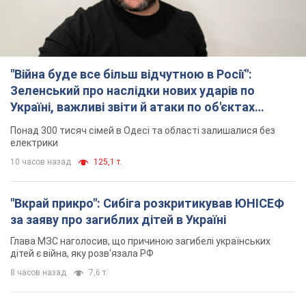
"Війна буде все більш відчутною в Росії":
Зеленський про наслідки нових ударів по
Україні, важливі звіти й атаки по об'єктах
ворога. Відео
Понад 300 тисяч сімей в Одесі та області залишалися без
електрики
10 часов назад
125,1 т.
"Вкрай прикро": Сибіга розкритикував ЮНІСЕФ
за заяву про загиблих дітей в Україні
Глава МЗС наголосив, що причиною загибелі українських
дітей є війна, яку розв'язала РФ
8 часов назад
7,6 т.