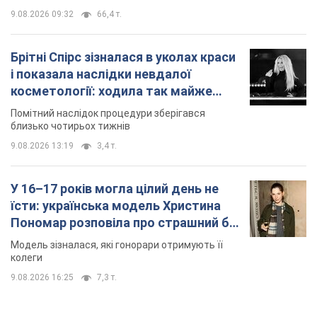
9.08.2026 09:32
66,4 т.
Брітні Спірс зізналася в уколах краси
і показала наслідки невдалої
косметології: ходила так майже
місяць
Помітний наслідок процедури зберігався
близько чотирьох тижнів
9.08.2026 13:19
3,4 т.
У 16–17 років могла цілий день не
їсти: українська модель Христина
Пономар розповіла про страшний бік
модельної кар’єри
Модель зізналася, які гонорари отримують її
колеги
9.08.2026 16:25
7,3 т.