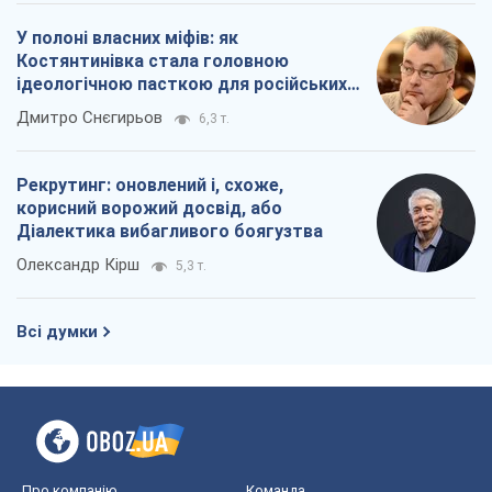
У полоні власних міфів: як
Костянтинівка стала головною
ідеологічною пасткою для російських
окупантів
Дмитро Снєгирьов
6,3 т.
Рекрутинг: оновлений і, схоже,
корисний ворожий досвід, або
Діалектика вибагливого боягузтва
Олександр Кірш
5,3 т.
Всі думки
Про компанію
Команда