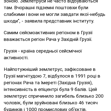
зоною. Землетруси не часто відбуваються
там. Вчорашні підземні поштовхи були
слабкими і вони не могли завдати якої-небудь
шкоди", - заявила представник інституту.
Самим сейсмоактивних регіоном в Грузії
вважається регіон Рача у Західній Грузії.
Грузія - країна середньої сейсмічної
активності.
Найпотужніший землетрус, зафіксоване в
Грузії магнітудою 7, відбулося в 1991 році в
регіонах Рача та Імереті (Західна Грузія),
інтенсивність в епіцентрі була 9 балів. Цей
землетрус спричинило загибель близько 200
чоловік, були зруйновані близько 46 тисяч
будинків і 1000 промислових об'єктів.