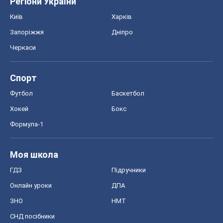
Регіони України
Київ
Харків
Запоріжжя
Дніпро
Черкаси
Спорт
Футбол
Баскетбол
Хокей
Бокс
Формула-1
Моя школа
ГДЗ
Підручники
Онлайн уроки
ДПА
ЗНО
НМТ
СНД посібники