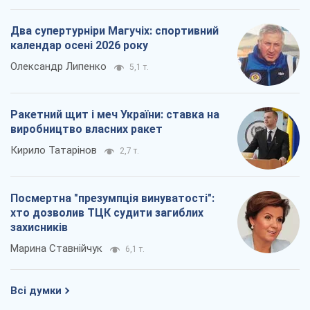
Два супертурніри Магучіх: спортивний
календар осені 2026 року
Олександр Липенко
5,1 т.
Ракетний щит і меч України: ставка на
виробництво власних ракет
Кирило Татарінов
2,7 т.
Посмертна "презумпція винуватості":
хто дозволив ТЦК судити загиблих
захисників
Марина Ставнійчук
6,1 т.
Всі думки