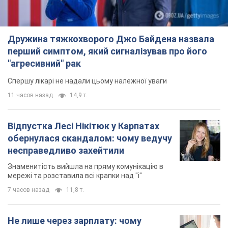
Дружина тяжкохворого Джо Байдена назвала
перший симптом, який сигналізував про його
"агресивний" рак
Спершу лікарі не надали цьому належної уваги
11 часов назад
14,9 т.
Відпустка Лесі Нікітюк у Карпатах
обернулася скандалом: чому ведучу
несправедливо захейтили
Знаменитість вийшла на пряму комунікацію в
мережі та розставила всі крапки над "і"
7 часов назад
11,8 т.
Не лише через зарплату: чому