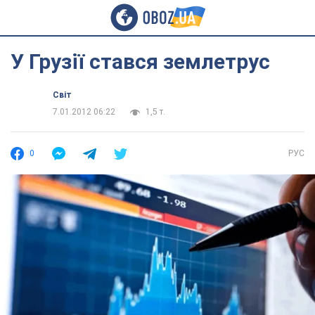
У Грузії стався землетрус
Світ
7.01.2012 06:22
1,5 т.
0
РУС