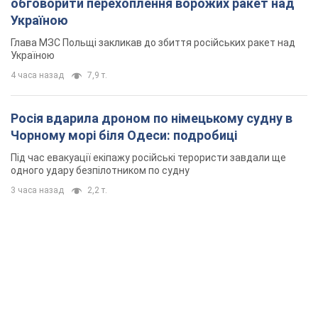
обговорити перехоплення ворожих ракет над
Україною
Глава МЗС Польщі закликав до збиття російських ракет над
Україною
4 часа назад
7,9 т.
Росія вдарила дроном по німецькому судну в
Чорному морі біля Одеси: подробиці
Під час евакуації екіпажу російські терористи завдали ще
одного удару безпілотником по судну
3 часа назад
2,2 т.