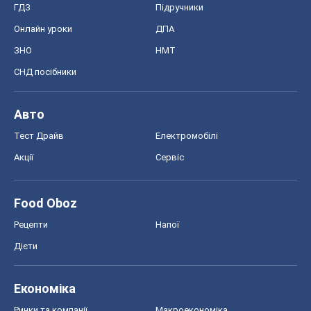
ГДЗ
Підручники
Онлайн уроки
ДПА
ЗНО
НМТ
СНД посібники
Авто
Тест Драйв
Електромобілі
Акції
Сервіс
Food Oboz
Рецепти
Напої
Дієти
Економіка
Ринки та компанії
Макроекономіка