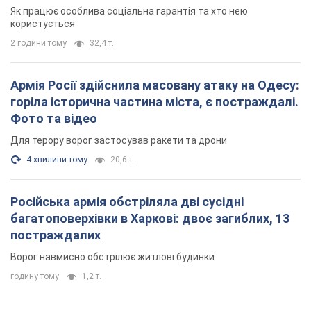
Як працює особлива соціальна гарантія та хто нею
користується
2 години тому
32,4 т.
Армія Росії здійснила масовану атаку на Одесу:
горіла історична частина міста, є постраждалі.
Фото та відео
Для терору ворог застосував ракети та дрони
4 хвилини тому
20,6 т.
Російська армія обстріляла дві сусідні
багатоповерхівки в Харкові: двоє загиблих, 13
постраждалих
Ворог навмисно обстрілює житлові будинки
годину тому
1,2 т.