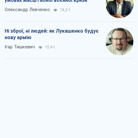
умовах масштабної воєнної кризи
Олександр Левченко
18,2 т.
Ні зброї, ні людей: як Лукашенко будує
нову армію
Ігар Тишкевич
15,4 т.