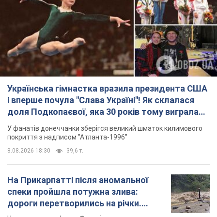
Українська гімнастка вразила президента США
і вперше почула "Слава Україні"! Як склалася
доля Подкопаєвої, яка 30 років тому виграла
"золото" Олімпіади
У фанатів донеччанки зберігся великий шматок килимового
покриття з надписом "Атланта-1996"
8.08.2026 18:30
39,6 т.
На Прикарпатті після аномальної
спеки пройшла потужна злива:
дороги перетворились на річки.
Відео