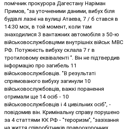
помічник прокурора Дагестану Наріман
Примов, "за уточненими даними, вибух біля
будівлі лазні на вулиці Атаева, 7 / б стався в
14:30 мск, в той момент, коли там
знаходилися 3 вантажних автомобіля з 50-ю
військовослужбовцями внутрішніх військ МВС
РФ. Потужність вибуху склала 7 г в
тротиловому еквіваленті ". Він не підтвердив
інформацію про загибель 11
військовослужбовців. "В результаті
спрямованого вибуху загинули 10
військовослужбовців, важкі поранення
отримали ще 14 осіб - 10
військовослужбовців і 4 цивільних осіб", -
повідомив він. Кримінальну справу порушено
за 4 статтями КК РФ - "тероризм", "зазіхання
на життя співробітників правоохоронних