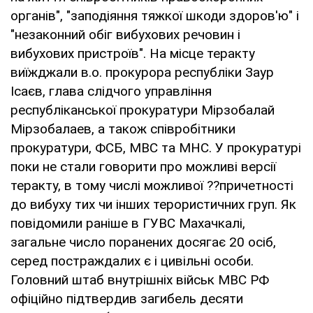
органів", "заподіяння тяжкої шкоди здоров'ю" і
"незаконний обіг вибухових речовин і
вибухових пристроїв". На місце теракту
виїжджали в.о. прокурора республіки Заур
Ісаєв, глава слідчого управління
республіканської прокуратури Мірзобалай
Мірзобалаев, а також співробітники
прокуратури, ФСБ, МВС та МНС. У прокуратурі
поки не стали говорити про можливі версії
теракту, в тому числі можливої ??причетності
до вибуху тих чи інших терористичних груп. Як
повідомили раніше в ГУВС Махачкалі,
загальне число поранених досягає 20 осіб,
серед постраждалих є і цивільні особи.
Головний штаб внутрішніх військ МВС РФ
офіційно підтвердив загибель десяти