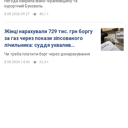
Негода накрила Івано-Франківщину та
курортний Буковель
8.08.2026 09:27
40,1 т.
Жінці нарахували 729 тис. грн боргу
за газ через покази зіпсованого
лічильника: суддя ухвалив
неочікуване рішення
Чи треба платити борг через донарахування
8.08.2026 14:43
32,4 т.