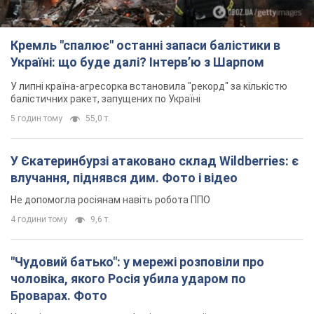
Кремль "спалює" останні запаси балістики в
Україні: що буде далі? Інтерв’ю з Шарпом
У липні країна-агресорка встановила "рекорд" за кількістю
балістичних ракет, запущених по Україні
5 годин тому
55,0 т.
У Єкатеринбурзі атаковано склад Wildberries: є
влучання, піднявся дим. Фото і відео
Не допомогла росіянам навіть робота ППО
4 години тому
9,6 т.
"Чудовий батько": у мережі розповіли про
чоловіка, якого Росія убила ударом по
Броварах. Фото