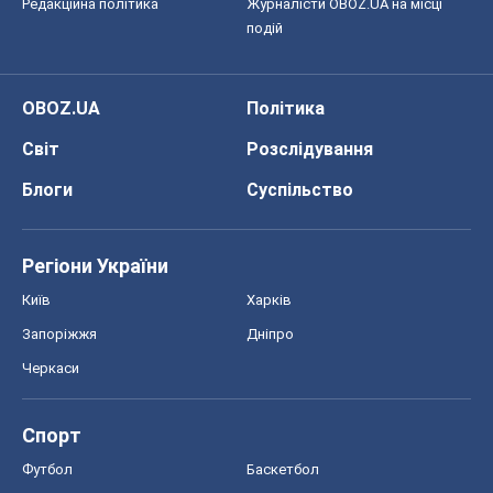
Редакційна політика
Журналісти OBOZ.UA на місці
подій
OBOZ.UA
Політика
Світ
Розслідування
Блоги
Суспільство
Регіони України
Київ
Харків
Запоріжжя
Дніпро
Черкаси
Спорт
Футбол
Баскетбол