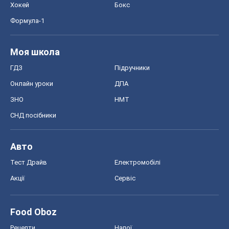
Хокей
Бокс
Формула-1
Моя школа
ГДЗ
Підручники
Онлайн уроки
ДПА
ЗНО
НМТ
СНД посібники
Авто
Тест Драйв
Електромобілі
Акції
Сервіс
Food Oboz
Рецепти
Напої