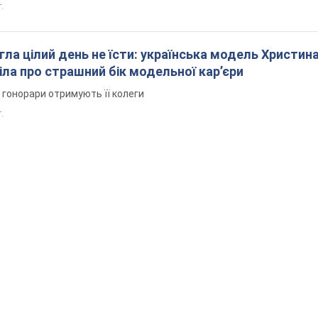
т.
гла цілий день не їсти: українська модель Христин
ла про страшний бік модельної кар’єри
і гонорари отримують її колеги
т.