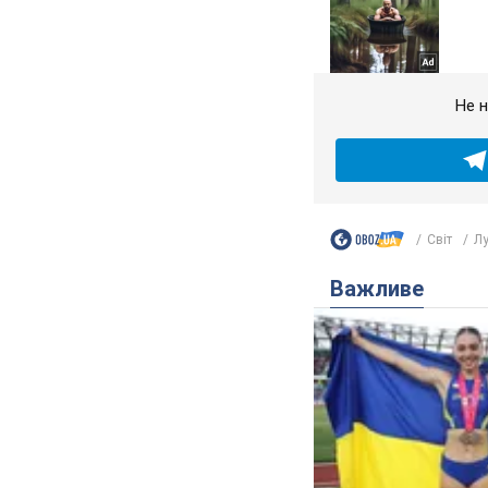
Не н
Світ
Лу
Важливе