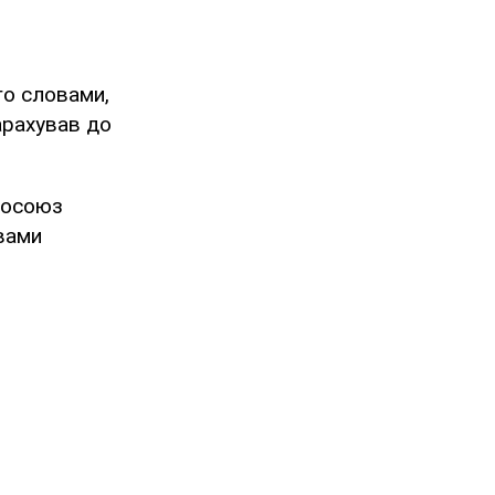
го словами,
арахував до
вросоюз
овами