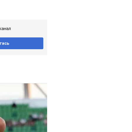
канал
тись