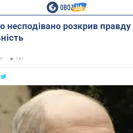
 несподівано розкрив правду
ність
27
1,6 т.