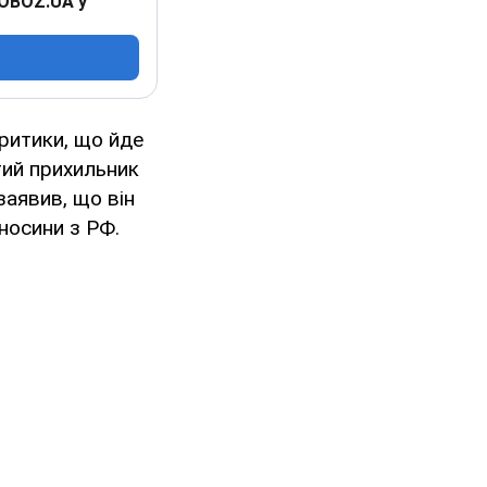
 OBOZ.UA у
ритики, що йде
ятий прихильник
заявив, що він
дносини з РФ.