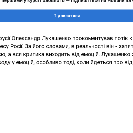
 першими у курсі головного — підпишіться на Новини на
Підписатися
усії Олександр Лукашенко прокоментував потік к
есу Росії. За його словами, в реальності він - зат
ією, а вся критика виходить від емоцій. Лукашенко 
воду у емоцій, особливо тоді, коли йдеться про ві