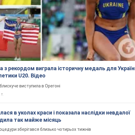
ва з рекордом виграла історичну медаль для Україн
тлетики U20. Відео
блискуче виступила в Орегоні
 т.
налася в уколах краси і показала наслідки невдалої
одила так майже місяць
оцедури зберігався близько чотирьох тижнів