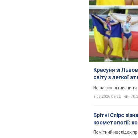
Красуня зі Льво
світу з легкої а
Наша співвітчизниця 
9.08.2026 09:32
70,2
Брітні Спірс зіз
косметології: х
Помітний наслідок пр