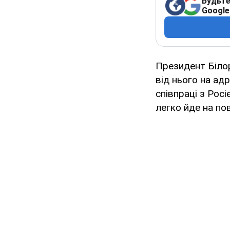
Будьте
Google
Президент Білор
від нього на адр
співпраці з Рос
легко йде на по