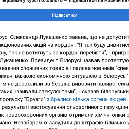
 першими у курсі головного — підпишіться на Новини на
Підписатися
усі Олександр Лукашенко заявив, що не допустить
кціонованих акцій на кордоні. "Я так буду дивитися
ну, так не встигнуть за кордон перебігти", - пригр
Лукашенко. Президент Білорусі назвав протестую
езення споживчих товарів і палива човників "спек
икані важкою економічною ситуацією в Білорусі.
 їм не дозволили за безцінь вивозити паливо, сига
таких називали спекулянтами", - сказав білоруськи
 пропуску "Брузги"
зібралися кілька сотень людей
.
результаті застосування сльозогінного газу один 
ик правоохоронних органів отримали хімічні опіки 
мано. Незабаром їх засудили до штрафів близько 