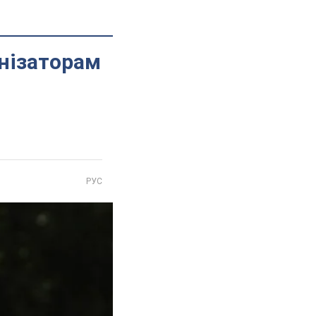
анізаторам
РУС