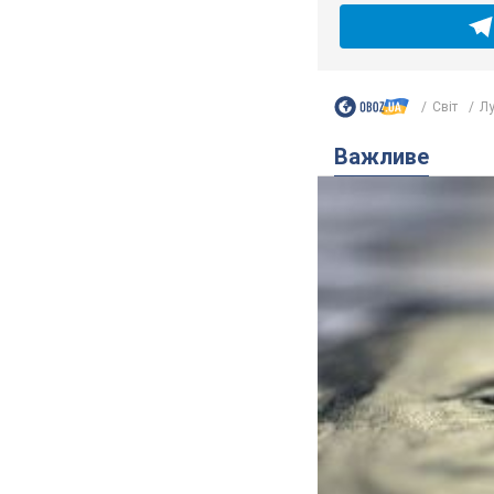
Світ
Лу
Важливе