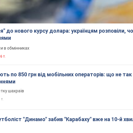
я" до нового курсу долара: українцям розповіли, чо
нями
и в обмінниках
6 т.
ть по 850 грн від мобільних операторів: що не так
еннями
стку шахраїв
 т.
боліст "Динамо" забив "Карабаху" вже на 10-й хви