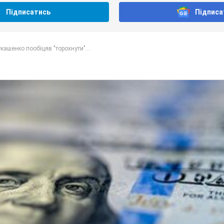
Підписатись
Підписа
кашенко пообіцяв "торохнути"...