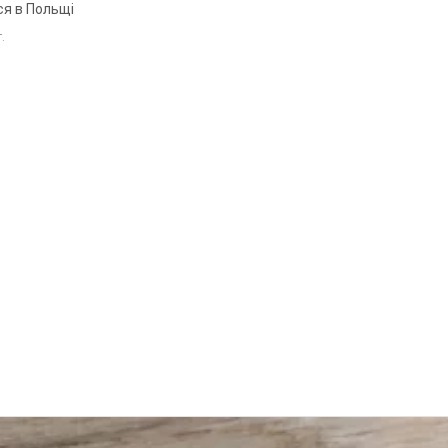
ся в Польщі
т.