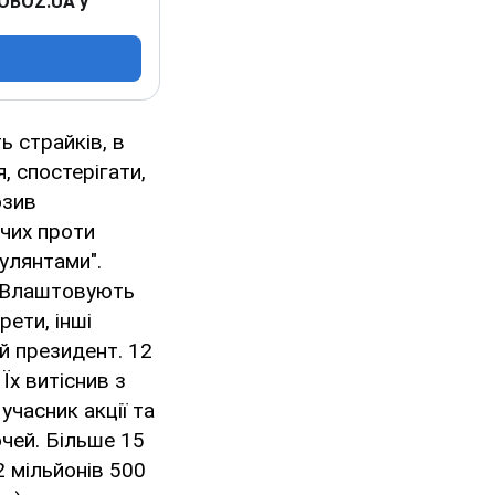
 OBOZ.UA у
 страйків, в
, спостерігати,
озив
чих проти
улянтами".
 "Влаштовують
рети, інші
й президент. 12
 Їх витіснив з
учасник акції та
очей. Більше 15
2 мільйонів 500