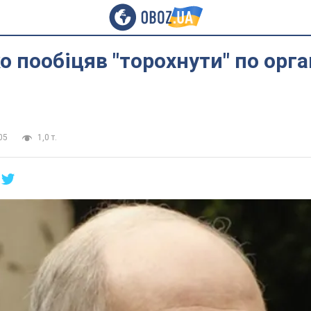
 пообіцяв "торохнути" по орг
05
1,0 т.