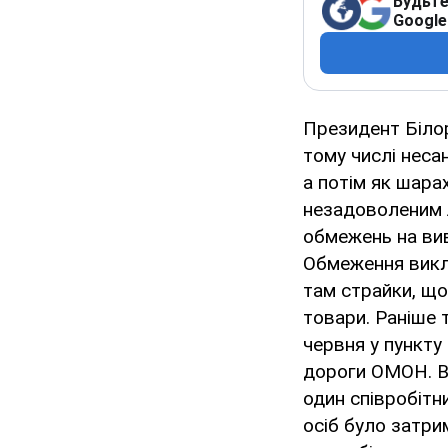
Будьте
Google
Президент Білор
тому числі несан
а потім як шарах
незадоволеним 
обмежень на вив
Обмеження викл
там страйки, що
товари. Раніше 
червня у пункту
дороги ОМОН. В 
один співробітн
осіб було затри