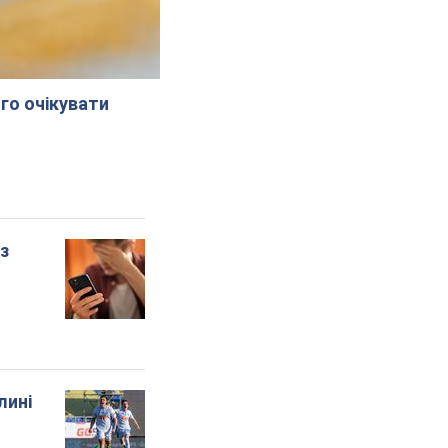
го очікувати
 з
лині