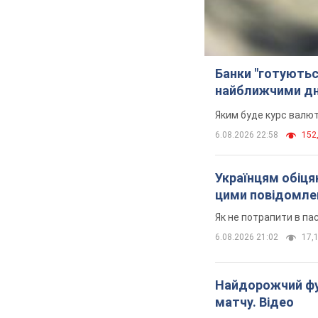
Банки "готуютьс
найближчими д
Яким буде курс валют
6.08.2026 22:58
152,
Українцям обіцяю
цими повідомл
Як не потрапити в па
6.08.2026 21:02
17,1
Найдорожчий фут
матчу. Відео