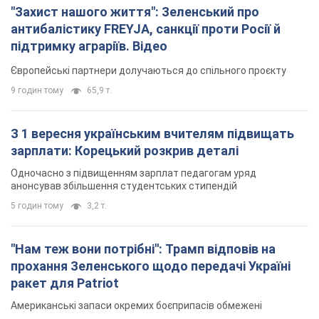
"Захист нашого життя": Зеленський про
антибалістику FREYJA, санкції проти Росії й
підтримку аграріїв. Відео
Європейські партнери долучаються до спільного проєкту
9 годин тому
65,9 т.
З 1 вересня українським вчителям підвищать
зарплати: Корецький розкрив деталі
Одночасно з підвищенням зарплат педагогам уряд
анонсував збільшення студентських стипендій
5 годин тому
3,2 т.
"Нам теж вони потрібні": Трамп відповів на
прохання Зеленського щодо передачі Україні
ракет для Patriot
Американські запаси окремих боєприпасів обмежені