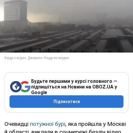
Будьте першими у курсі головного —
підпишіться на Новини на OBOZ.UA у
Google
Підписатися
Очевидці
потужної бурі
, яка пройшла у Москві
й області, виклали в соцмережі безліч відео,