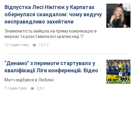
Відпустка Лесі Нікітюк у Карпатах
обернулася скандалом: чому ведучу
несправедливо захейтили
Знаменитість вийшла на пряму комунікацію в
мережі та розставила всі крапки над "і"
12 годин тому
12,7 т.
"Динамо" з перемоги стартувало у
кваліфікації Ліги конференцій. Відео
Матч відбувся в Любліні
7 годин тому
2,0 т.