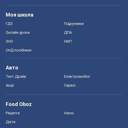
Моя школа
ГДЗ
Підручники
Онлайн уроки
ДПА
ЗНО
НМТ
СНД посібники
Авто
Тест Драйв
Електромобілі
Акції
Сервіс
Food Oboz
Рецепти
Напої
Дієти