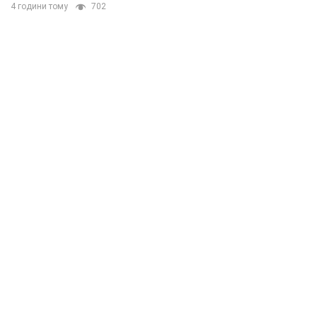
4 години тому
702