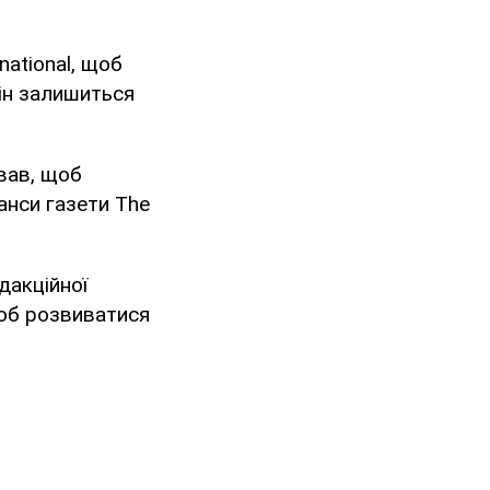
ational, щоб
Він залишиться
вав, щоб
анси газети The
дакційної
 щоб розвиватися