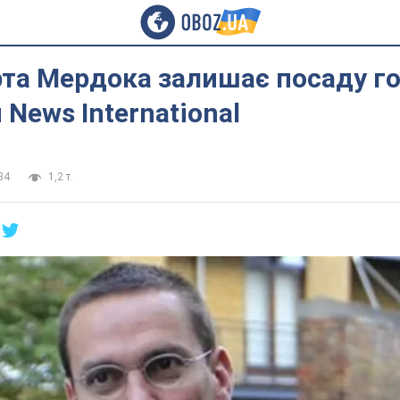
рта Мердока залишає посаду г
 News International
34
1,2 т.