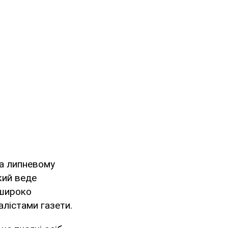
на липневому
кий веде
 широко
лістами газети.