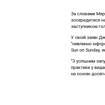
За словами Мерд
зосередитися на
заступником го
У своїй заяві Д
"невпинно інфор
Sun on Sunday, я
"З успішним зап
практики у вида
на основі досягн