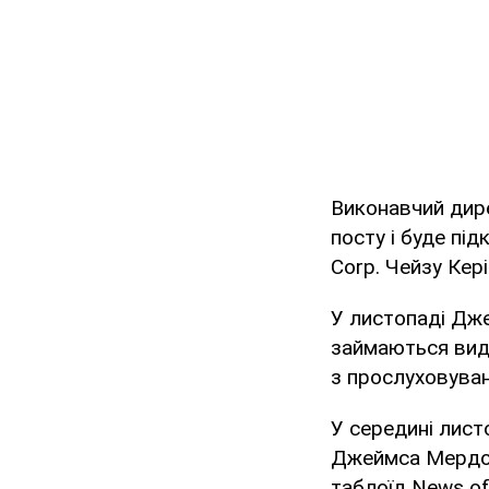
Виконавчий дире
посту і буде пі
Corp. Чейзу Кері
У листопаді Дже
займаються вида
з прослуховува
У середині лист
Джеймса Мердока
таблоїд News of