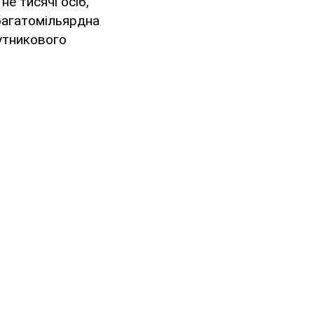
е тисячі осіб,
багатомільярдна
утникового