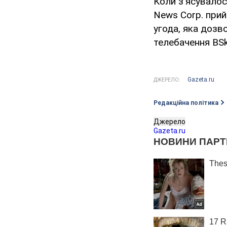
Коли з'ясувалос
News Corp. прий
угода, яка доз
телебачення BSk
Gazeta.ru
ДЖЕРЕЛО:
Редакційна політика
Джерело
Gazeta.ru