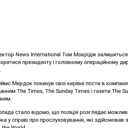
ктор News International Том Мокрідж залишиться
дкорятися президенту і головному операційному д
.
ймс Мердок покинув свої керівні пости в компанія
нням The Times, The Sunday Times і газети The S
нням.
опада стало відомо, що поліція розглядає можлив
 у справі про прослуховування, які здійснював з
 the World.