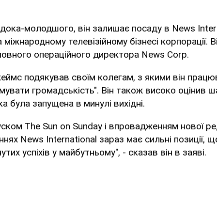
ока-молодшого, він залишає посаду в News Intern
 міжнародному телевізійному бізнесі корпорації. 
ловного операційного директора News Corp.
жеймс подякував своїм колегам, з якими він працю
мувати громадськість". Він також високо оцінив ш
ка була запущена в минулі вихідні.
уском The Sun on Sunday і впровадженням нової ре
ннях News International зараз має сильні позиції,
утих успіхів у майбутньому", - сказав він в заяві.