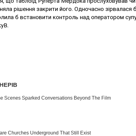
я, що таблоїд Руперта Мердока прослуховував чи н
няла рішення закрити його. Одночасно зірвалася 
волила б встановити контроль над оператором суп
yB.