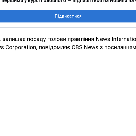
 першими у курсі головного — підпишіться на Новини на
Підписатися
алишає посаду голови правління News Internation
ws Corporation, повідомляє CBS News з посиланням