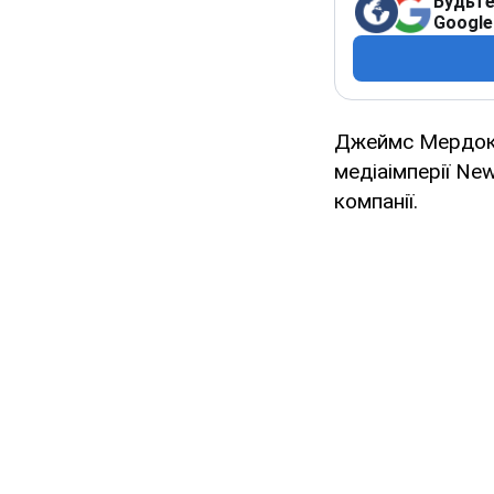
Будьте
Google
Джеймс Мердок з
медіаімперії Ne
компанії.