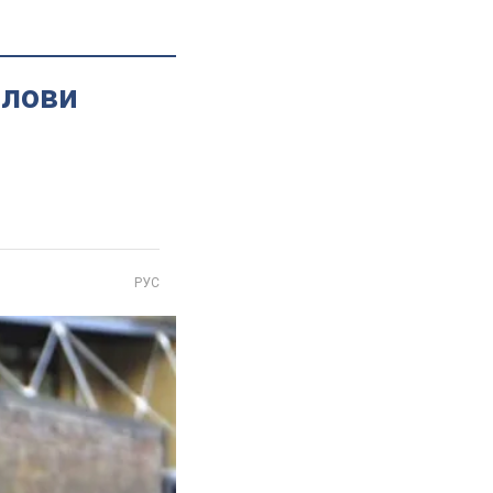
олови
РУС