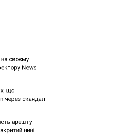
 на своєму
иректору News
х, що
un через скандал
ість арешту
акритий нині