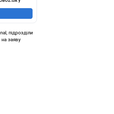
 OBOZ.UA у
al, підрозділи
 на заяву