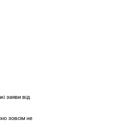
кі заяви від
сно зовсім не