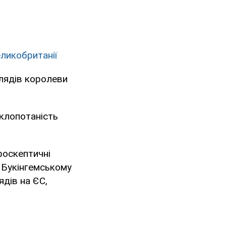
ликобританії
глядів королеви
аклопотаність
роскептичні
в Букінгемському
ядів на ЄС,