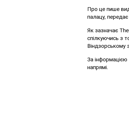
Про це пише вид
палацу, переда
Як зазначає The
спілкуючись з т
Віндзорському з
За інформацією 
напрямі.