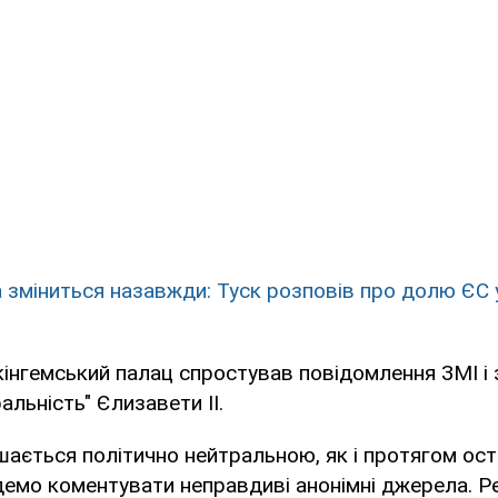
 зміниться назавжди: Туск розповів про долю ЄС у
кінгемський палац спростував повідомлення ЗМІ і
альність" Єлизавети II.
ається політично нейтральною, як і протягом оста
демо коментувати неправдиві анонімні джерела. 