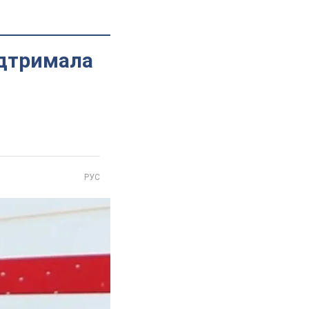
ідтримала
РУС