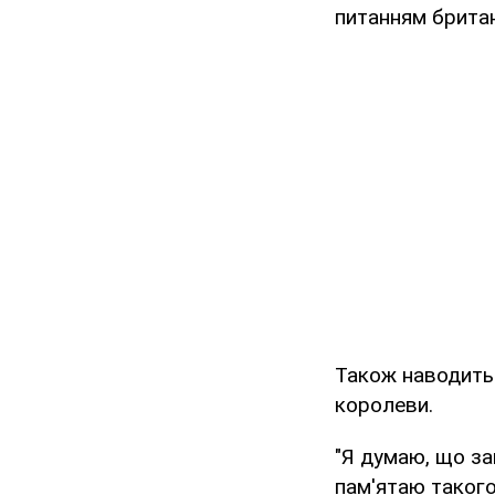
питанням британ
Також наводитьс
королеви.
"Я думаю, що за
пам'ятаю такого"