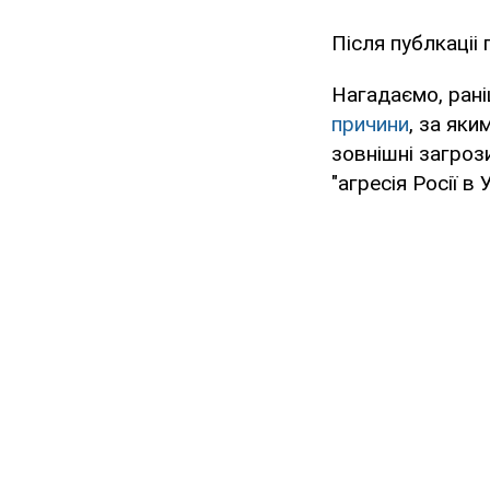
Після публкаціі 
Нагадаємо, рані
причини
, за яки
зовнішні загрози
"агресія Росії в У