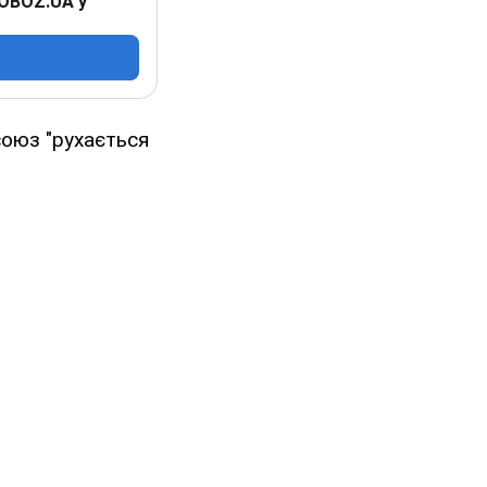
 OBOZ.UA у
союз "рухається