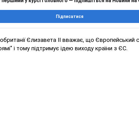
 першими у курсі головного — підпишіться на Новини на
Підписатися
британії Єлизавета II вважає, що Європейський 
ямі" і тому підтримує ідею виходу країни з ЄС.