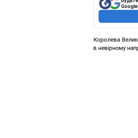
Будьте
Google
Королева Велико
в невірному напр