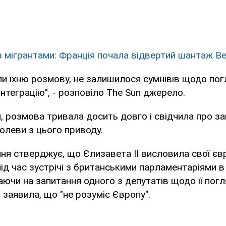
з мігрантами: Франція почала відвертий шантаж Ве
ули їхню розмову, не залишилося сумнівів щодо по
інтеграцію", - розповіло The Sun джерело.
, розмова тривала досить довго і свідчила про з
олеви з цього приводу.
ння стверджує, що Єлизавета II висловила свої єв
ід час зустрічі з британськими парламентаріями 
аючи на запитання одного з депутатів щодо її погл
 заявила, що "не розуміє Європу".