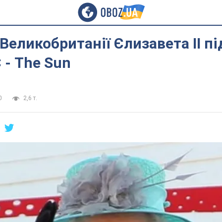
Великобританії Єлизавета II п
 - The Sun
0
2,6 т.