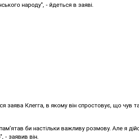
ського народу", - йдеться в заяві.
я заява Клегга, в якому він спростовує, що чув та
пам'ятав би настільки важливу розмову. Але я дій
, - заявив він.