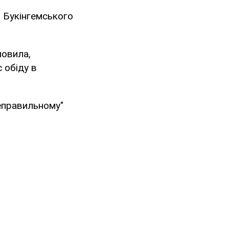
з Букінгемського
ловила,
 обіду в
еправильному"