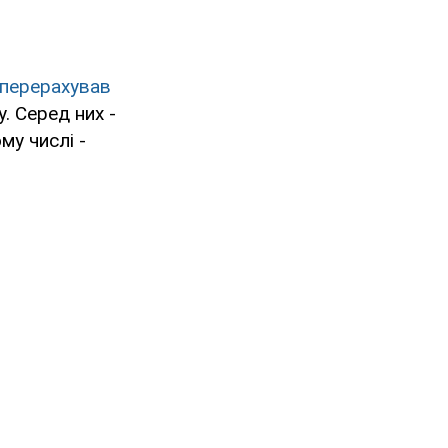
перерахував
. Серед них -
му числі -