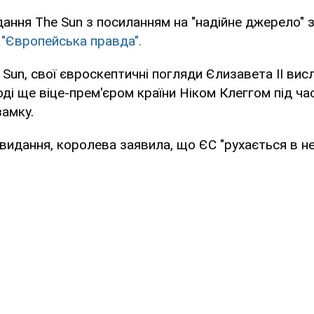
ання The Sun з посиланням на "надійне джерело" 
є
"Європейська правда".
 Sun, свої євроскептичні погляди Єлизавета II вис
оді ще віце-прем'єром країни Ніком Клеггом під час
амку.
видання, королева заявила, що ЄС "рухається в н