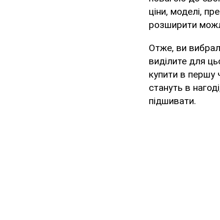
ціни, моделі, п
розширити можли
Отже, ви вибрали
виділите для цьо
купити в першу ч
стануть в нагод
підшивати.