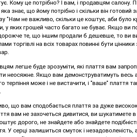
ує. Кому це потрібно? І вам, і продавцям салону. П
яка знає, що йому потрібно і скільки він готовий з
у "Нам не важливо, скільки це коштує, аби було к
и, у яких грошей часто багато не буває. Якщо ви 
орожче те, що іншим продали б дешевше, то ви в
лами торгівлі на всіх товарах повинні бути цінники
вар.
вцям легше буде зрозуміти, які плаття вам запро
яти неосяжне. Якщо вам демонструватимуть весь 
о терпіння може і не вистачити, і "ваше" плаття т
.
во, що вам сподобається плаття за дуже високою
плаття вам не захочеться дивитися, ви шукатимете в
оштує дорого, не знайдете або знайдете подібніст
тя. У серці залишиться смуток і незадоволеність, 