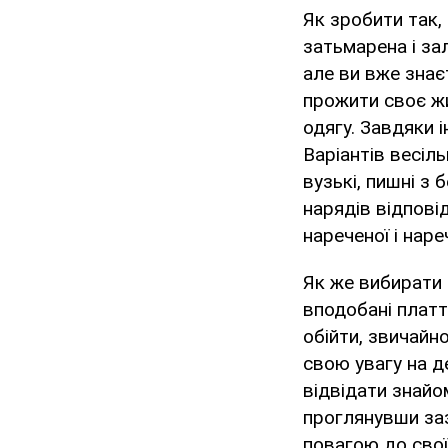
Як зробити так,
затьмарена і за
але ви вже знаєт
прожити своє жи
одягу. Завдяки 
Варіантів весіл
вузькі, пишні з 
нарядів відпові
нареченої і нар
Як же вибирати п
вподобані платт
обійти, звичайно
свою увагу на д
відвідати знайом
проглянувши заз
повагою до свої