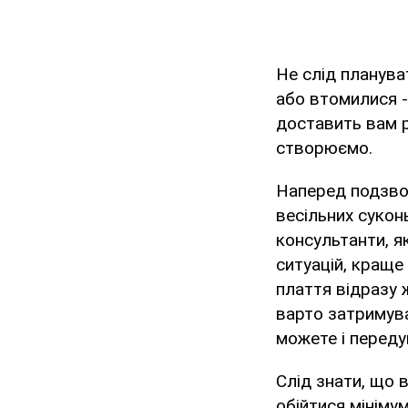
Не слід планува
або втомилися -
доставить вам ра
створюємо.
Наперед подзвон
весільних сукон
консультанти, я
ситуацій, краще
плаття відразу 
варто затримува
можете і передум
Слід знати, що 
обійтися мініму