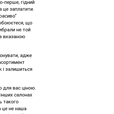
о-перше, гідний
а це заплатити.
расиво"
побоюєтеся, що
ибрали не той
 з вказаною
понувати, адже
асортимент
ак і залишиться
 для вас ціною.
 інших салонах
ь такого
а це не наша