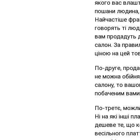
якого вас влашт
пошани людина, 
Найчастіше фраз
говорять ті люд
вам продадуть д
салон. За прави
ціною на цей то
По-друге, прода
не можна обійн
салону, то вашог
побаченим вами
По-третє, можли
Ні на які інші 
дешеве те, що к
весільного плат