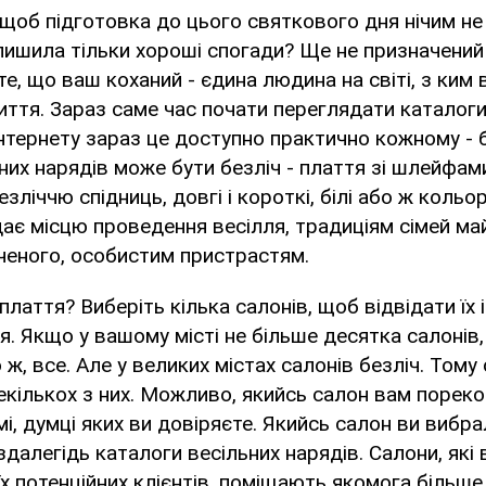
 щоб підготовка до цього святкового дня нічим не
лишила тільки хороші спогади? Ще не призначений 
е, що ваш коханий - єдина людина на світі, з ким 
ття. Зараз саме час почати переглядати каталоги
інтернету зараз це доступно практично кожному - 
ьних нарядів може бути безліч - плаття зі шлейфам
безліччю спідниць, довгі і короткі, білі або ж кольо
дає місцю проведення весілля, традиціям сімей ма
еченого, особистим пристрастям.
лаття? Виберіть кілька салонів, щоб відвідати їх 
я. Якщо у вашому місті не більше десятка салонів
 ж, все. Але у великих містах салонів безліч. Тому
екількох з них. Можливо, якийсь салон вам поре
і, думці яких ви довіряєте. Якийсь салон ви вибра
далегідь каталоги весільних нарядів. Салони, які 
х потенційних клієнтів, поміщають якомога більше