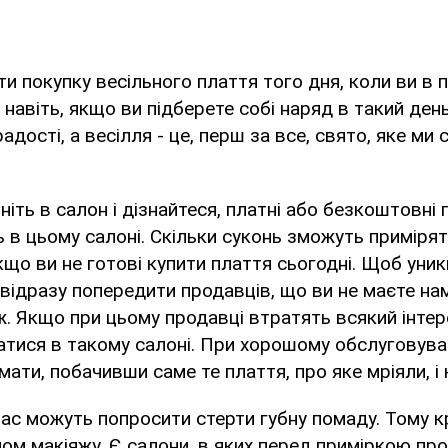
ти покупку весільного плаття того дня, коли ви в 
 навіть, якщо ви підберете собі наряд в такий день
дості, а весілля - це, перш за все, свято, яке ми с
іть в салон і дізнайтеся, платні або безкоштовні 
ь в цьому салоні. Скільки суконь зможуть приміря
кщо ви не готові купити плаття сьогодні. Щоб уни
 відразу попередити продавців, що ви не маєте на
ж. Якщо при цьому продавці втратять всякий інтере
тися в такому салоні. При хорошому обслуговува
ати, побачивши саме те плаття, про яке мріяли, і 
вас можуть попросити стерти губну помаду. Тому 
мом макіяжу. Є салони, в яких перед приміркою пр