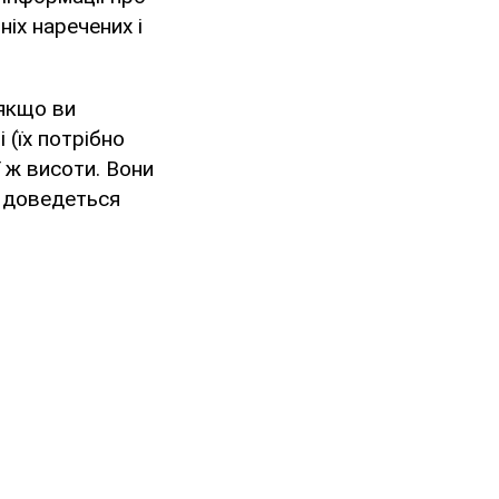
іх наречених і
 якщо ви
 (їх потрібно
ї ж висоти. Вони
о доведеться