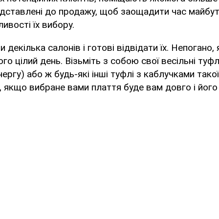
редставлені до продажу, щоб заощадити час майбутн
вості їх вибору.
 декілька салонів і готові відвідати їх. Непогано,
го цілий день. Візьміть з собою свої весільні туфлі
ергу) або ж будь-які інші туфлі з каблучками тако
і, якщо вибране вами плаття буде вам довго і йог