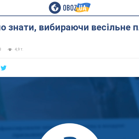
 знати, вибираючи весільне 
3
4,9 т.