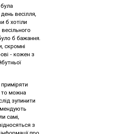
 була
день весілля,
ви б хотіли
 весільного
було б бажання.
и, скромні
рові - кожен з
йбутньої
і приміряти
, то можна
 слід зупинити
комендують
ли самі,
відносяться з
 інформації про