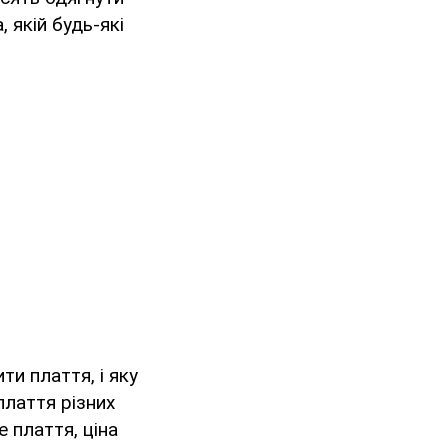
 якій будь-які
ти плаття, і яку
плаття різних
е плаття, ціна