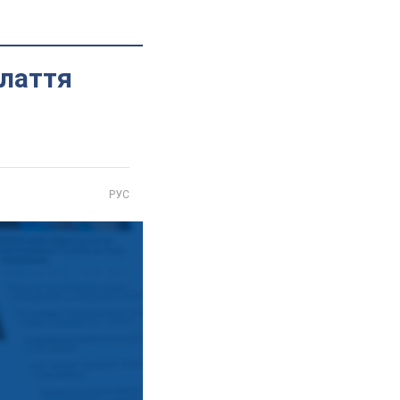
плаття
РУС