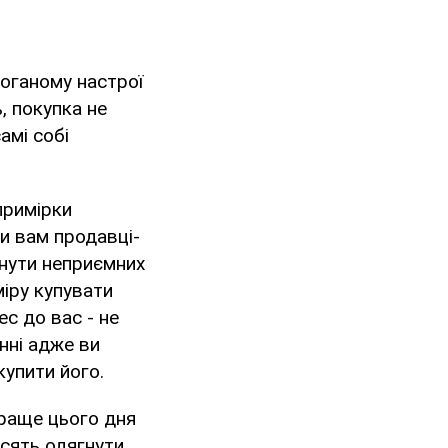
поганому настрої
, покупка не
амі собі
примірки
ти вам продавці-
кнути неприємних
міру купувати
с до вас - не
нні адже ви
купити його.
краще цього дня
осять одягнути