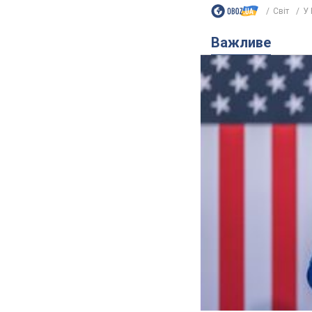
Світ
У 
Важливе