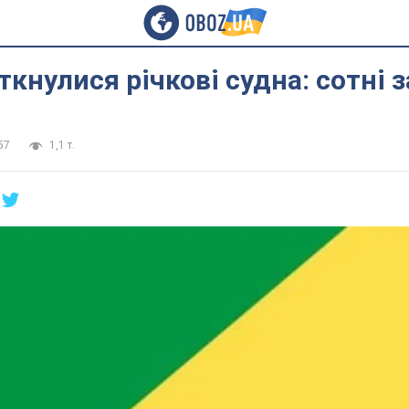
іткнулися річкові судна: сотні 
57
1,1 т.