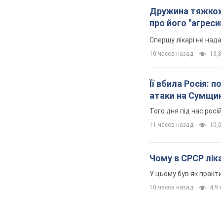
Дружина тяжкох
про його "агреси
Спершу лікарі не над
10 часов назад
13,8
Її вбила Росія: 
атаки на Сумщи
Того дня під час росі
11 часов назад
10,0
Чому в СРСР ліка
У цьому був як практи
10 часов назад
4,9 