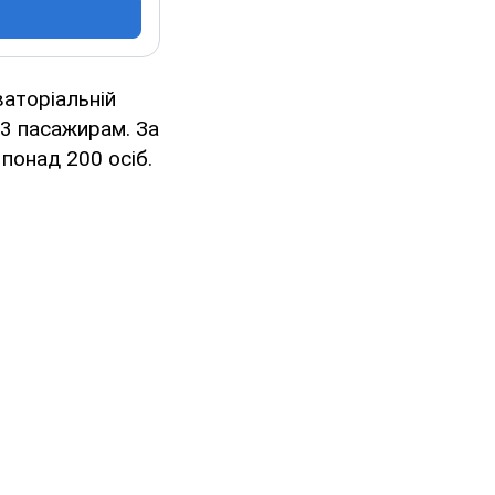
ваторіальній
83 пасажирам. За
понад 200 осіб.