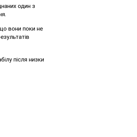
днаних один з
ня.
що вони поки не
результатів
білу після низки