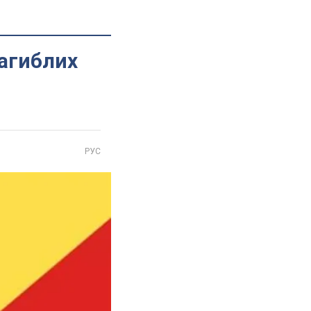
загиблих
РУС