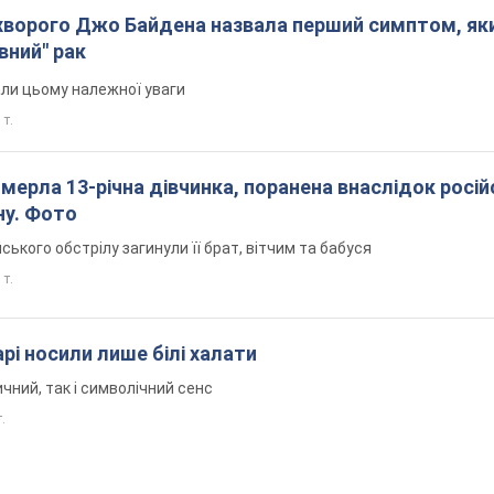
ворого Джо Байдена назвала перший симптом, яки
вний" рак
али цьому належної уваги
 т.
померла 13-річна дівчинка, поранена внаслідок росій
ну. Фото
йського обстрілу загинули її брат, вітчим та бабуся
 т.
рі носили лише білі халати
чний, так і символічний сенс
т.