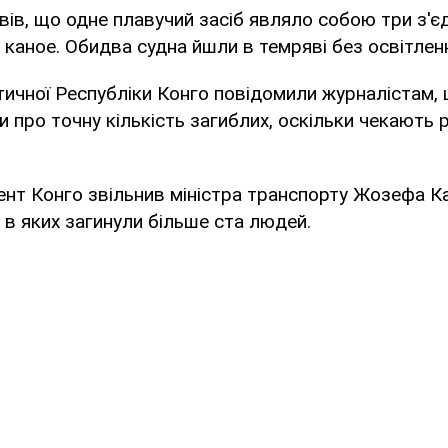
вів, що одне плавучий засіб являло собою три з'є
каное. Обидва судна йшли в темряві без освітлен
чної Республіки Конго повідомили журналістам, 
 про точну кількість загиблих, оскільки чекають 
ент Конго звільнив міністра транспорту Жозефа Ка
, в яких загинули більше ста людей.