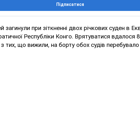
Підписатися
 загинули при зіткненні двох річкових суден в Ек
ратичної Республіки Конго. Врятуватися вдалося 
з тих, що вижили, на борту обох судів перебувало 