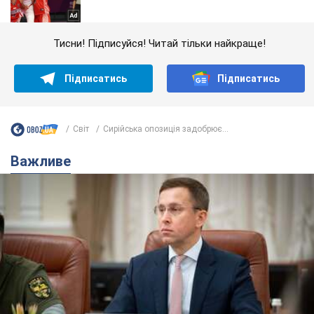
Тисни! Підписуйся! Читай тільки найкраще!
Підписатись
Підписатись
Світ
Сирійська опозиція задобрює...
Важливе