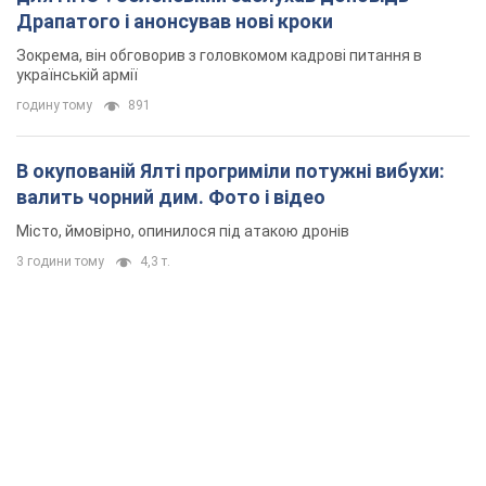
Драпатого і анонсував нові кроки
Зокрема, він обговорив з головкомом кадрові питання в
українській армії
годину тому
891
В окупованій Ялті прогриміли потужні вибухи:
валить чорний дим. Фото і відео
Місто, ймовірно, опинилося під атакою дронів
3 години тому
4,3 т.