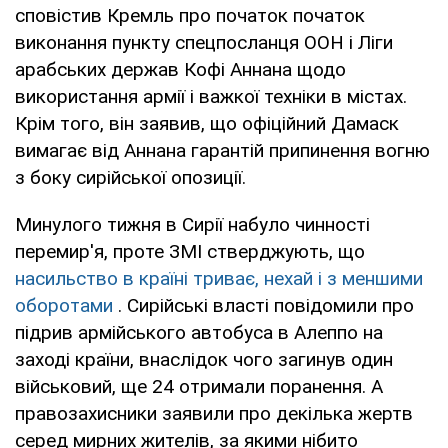
сповістив Кремль про початок початок
виконання пункту спецпосланця ООН і Ліги
арабських держав Кофі Аннана щодо
використання армії і важкої техніки в містах.
Крім того, він заявив, що офіційний Дамаск
вимагає від Аннана гарантій припинення вогню
з боку сирійської опозиції.
Минулого тижня в Сирії набуло чинності
перемир'я, проте ЗМІ стверджують, що
насильство в країні триває, нехай і з меншими
оборотами
. Сирійські власті повідомили про
підрив армійського автобуса в Алеппо на
заході країни, внаслідок чого загинув один
військовий, ще 24 отримали поранення. А
правозахисники заявили про декілька жертв
серед мирних жителів, за якими нібито