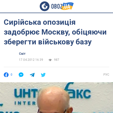
Сирійська опозиція
задобрює Москву, обіцяючи
зберегти військову базу
Світ
17.04.2012 16:39
987
0
РУС