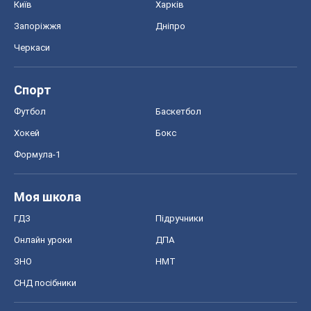
Київ
Харків
Запоріжжя
Дніпро
Черкаси
Спорт
Футбол
Баскетбол
Хокей
Бокс
Формула-1
Моя школа
ГДЗ
Підручники
Онлайн уроки
ДПА
ЗНО
НМТ
СНД посібники