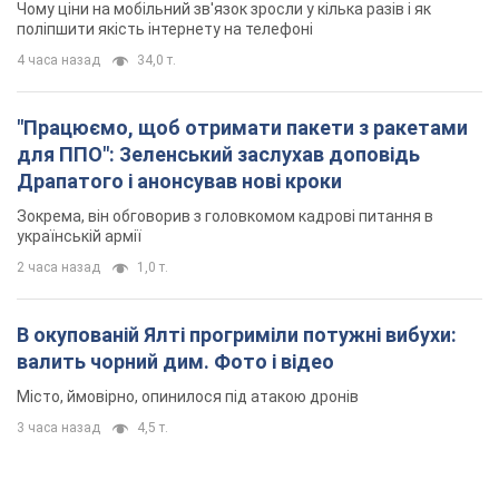
Чому ціни на мобільний зв'язок зросли у кілька разів і як
поліпшити якість інтернету на телефоні
4 часа назад
34,0 т.
"Працюємо, щоб отримати пакети з ракетами
для ППО": Зеленський заслухав доповідь
Драпатого і анонсував нові кроки
Зокрема, він обговорив з головкомом кадрові питання в
українській армії
2 часа назад
1,0 т.
В окупованій Ялті прогриміли потужні вибухи:
валить чорний дим. Фото і відео
Місто, ймовірно, опинилося під атакою дронів
3 часа назад
4,5 т.