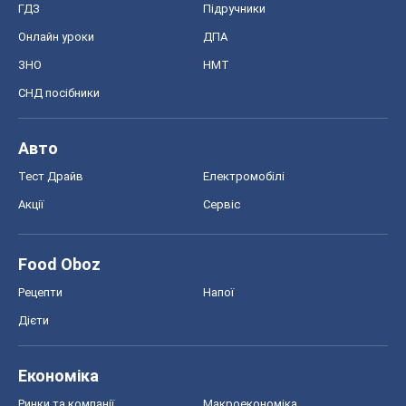
ГДЗ
Підручники
Онлайн уроки
ДПА
ЗНО
НМТ
СНД посібники
Авто
Тест Драйв
Електромобілі
Акції
Сервіс
Food Oboz
Рецепти
Напої
Дієти
Економіка
Ринки та компанії
Макроекономіка