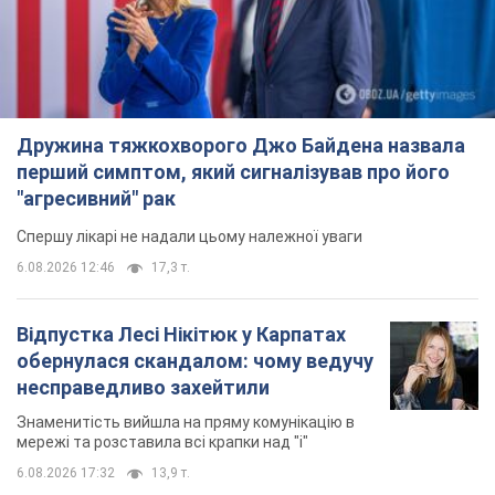
Дружина тяжкохворого Джо Байдена назвала
перший симптом, який сигналізував про його
"агресивний" рак
Спершу лікарі не надали цьому належної уваги
6.08.2026 12:46
17,3 т.
Відпустка Лесі Нікітюк у Карпатах
обернулася скандалом: чому ведучу
несправедливо захейтили
Знаменитість вийшла на пряму комунікацію в
мережі та розставила всі крапки над "і"
6.08.2026 17:32
13,9 т.