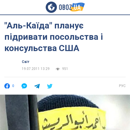
"Аль-Каїда" планує
підривати посольства і
консульства США
Світ
19.07.2011 13:29
951
0
РУС