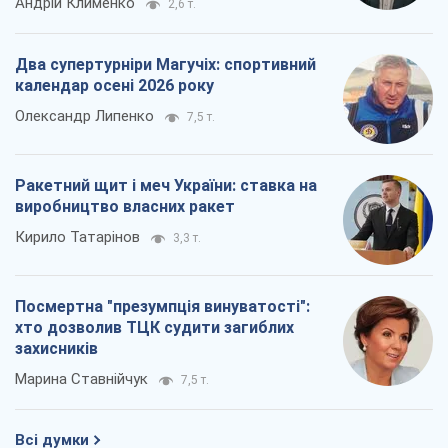
Андрій Клименко
2,6 т.
Два супертурніри Магучіх: спортивний
календар осені 2026 року
Олександр Липенко
7,5 т.
Ракетний щит і меч України: ставка на
виробництво власних ракет
Кирило Татарінов
3,3 т.
Посмертна "презумпція винуватості":
хто дозволив ТЦК судити загиблих
захисників
Марина Ставнійчук
7,5 т.
Всі думки