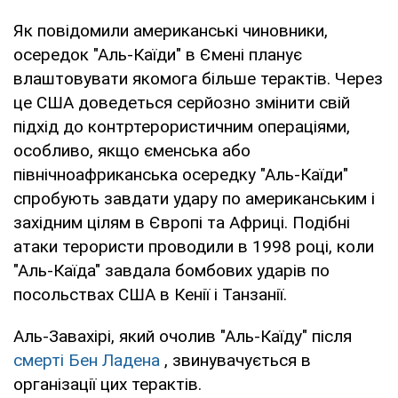
Як повідомили американські чиновники,
осередок "Аль-Каїди" в Ємені планує
влаштовувати якомога більше терактів. Через
це США доведеться серйозно змінити свій
підхід до контртерористичним операціями,
особливо, якщо єменська або
північноафриканська осередку "Аль-Каїди"
спробують завдати удару по американським і
західним цілям в Європі та Африці. Подібні
атаки терористи проводили в 1998 році, коли
"Аль-Каїда" завдала бомбових ударів по
посольствах США в Кенії і Танзанії.
Аль-Завахірі, який очолив "Аль-Каїду" після
смерті Бен Ладена
, звинувачується в
організації цих терактів.