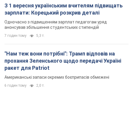
З 1 вересня українським вчителям підвищать
зарплати: Корецький розкрив деталі
Одночасно з підвищенням зарплат педагогам уряд
анонсував збільшення студентських стипендій
7 годин тому
5,3 т.
"Нам теж вони потрібні": Трамп відповів на
прохання Зеленського щодо передачі Україні
ракет для Patriot
Американські запаси окремих боєприпасів обмежені
6 годин тому
2,0 т.