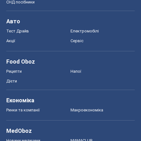
СНД посібники
Авто
Тест Драйв
Електромобілі
Акції
Сервіс
Food Oboz
Рецепти
Напої
Дієти
Економіка
Ринки та компанії
Макроекономіка
MedOboz
Новини медицини
MAMACLUB