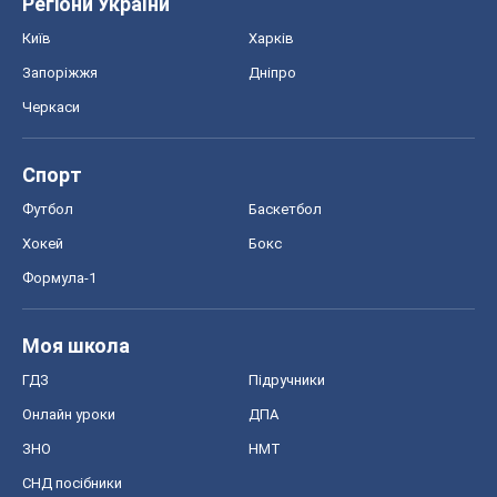
Регіони України
Київ
Харків
Запоріжжя
Дніпро
Черкаси
Спорт
Футбол
Баскетбол
Хокей
Бокс
Формула-1
Моя школа
ГДЗ
Підручники
Онлайн уроки
ДПА
ЗНО
НМТ
СНД посібники