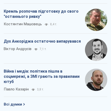
Кремль розпочав підготовку до свого
"останнього ривку"
Костянтин Машовець
8,4 т.
Дух Анкоріджа остаточно випарувався
Віктор Андрусів
7,1 т.
Війна і медіа: політика пішла в
соцмережі, а ЗМІ грають за правилами
ютуб
Павло Казарін
3,8 т.
Всі думки