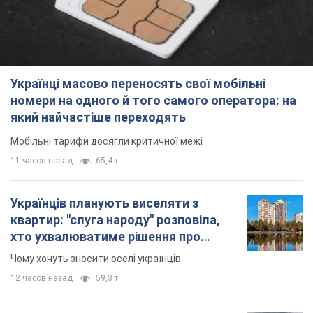
Українці масово переносять свої мобільні
номери на одного й того самого оператора: на
який найчастіше переходять
Мобільні тарифи досягли критичної межі
11 часов назад
65,4 т.
Українців планують виселяти з
квартир: "слуга народу" розповіла,
хто ухвалюватиме рішення про
знесення будинків
Чому хочуть зносити оселі українців
12 часов назад
59,3 т.