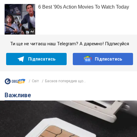
Ти ще не читаєш наш Telegram? А даремно! Підписуйся
Підписатись
Підписатись
Світ
Басаєв попередив що...
Важливе