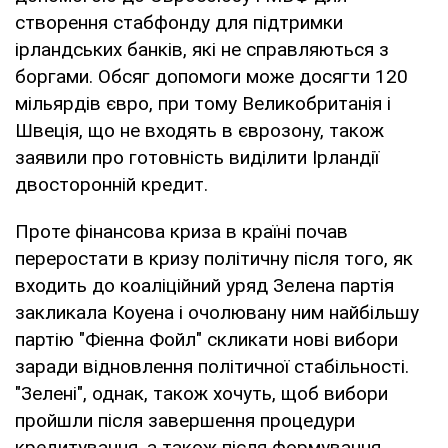
створення стабфонду для підтримки
ірландських банків, які не справляються з
боргами. Обсяг допомоги може досягти 120
мільярдів євро, при тому Великобританія і
Швеція, що не входять в єврозону, також
заявили про готовність виділити Ірландії
двосторонній кредит.
Проте фінансова криза в країні почав
переростати в кризу політичну після того, як
входить до коаліційний уряд Зелена партія
закликала Коуена і очолювану ним найбільшу
партію "Фіенна Фойл" скликати нові вибори
заради відновлення політичної стабільності.
"Зелені", однак, також хочуть, щоб вибори
пройшли після завершення процедури
кредитування, а також після формування