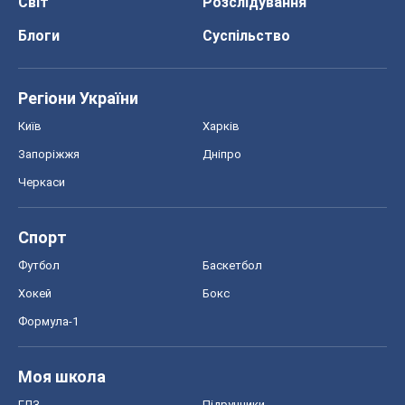
Світ
Розслідування
Блоги
Суспільство
Регіони України
Київ
Харків
Запоріжжя
Дніпро
Черкаси
Спорт
Футбол
Баскетбол
Хокей
Бокс
Формула-1
Моя школа
ГДЗ
Підручники