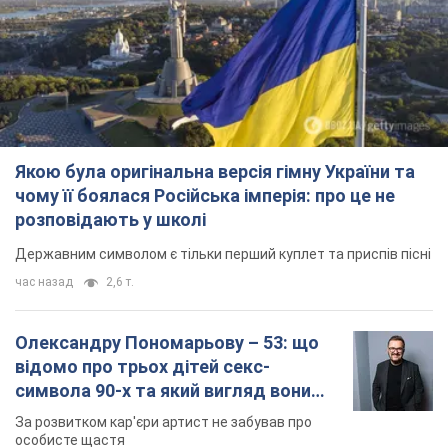
Якою була оригінальна версія гімну України та
чому її боялася Російська імперія: про це не
розповідають у школі
Державним символом є тільки перший куплет та приспів пісні
час назад
2,6 т.
Олександру Пономарьову – 53: що
відомо про трьох дітей секс-
символа 90-х та який вигляд вони
мають
За розвитком кар'єри артист не забував про
особисте щастя