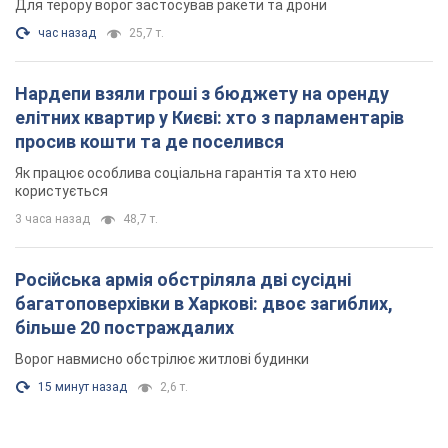
Для терору ворог застосував ракети та дрони
час назад
25,7 т.
Нардепи взяли гроші з бюджету на оренду
елітних квартир у Києві: хто з парламентарів
просив кошти та де поселився
Як працює особлива соціальна гарантія та хто нею
користується
3 часа назад
48,7 т.
Російська армія обстріляла дві сусідні
багатоповерхівки в Харкові: двоє загиблих,
більше 20 постраждалих
Ворог навмисно обстрілює житлові будинки
15 минут назад
2,6 т.