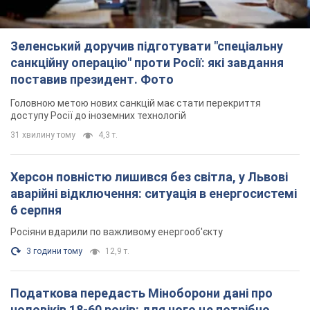
Зеленський доручив підготувати "спеціальну
санкційну операцію" проти Росії: які завдання
поставив президент. Фото
Головною метою нових санкцій має стати перекриття
доступу Росії до іноземних технологій
31 хвилину тому
4,3 т.
Херсон повністю лишився без світла, у Львові
аварійні відключення: ситуація в енергосистемі
6 серпня
Росіяни вдарили по важливому енергооб'єкту
3 години тому
12,9 т.
Податкова передасть Міноборони дані про
чоловіків 18-60 років: для чого це потрібно