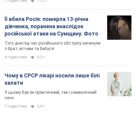
7 годин тому
11,2 т.
Її вбила Росія: померла 13-річна
дівчинка, поранена внаслідок
російської атаки на Сумщину. Фото
Того дня під час російського обстрілу загинули
її брат, вітчим та бабуся
8 годин тому
9,3 т.
Чому в СРСР лікарі носили лише білі
халати
У цьому був як практичний, так і символічний
сенс
7 годин тому
3,4 т.