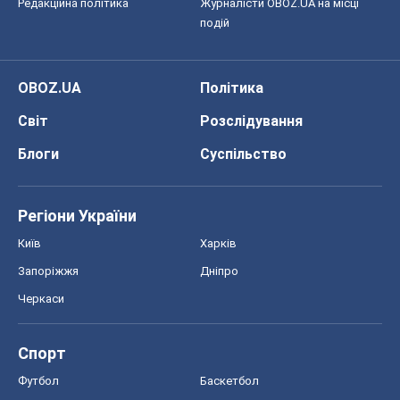
Редакційна політика
Журналісти OBOZ.UA на місці
подій
OBOZ.UA
Політика
Світ
Розслідування
Блоги
Суспільство
Регіони України
Київ
Харків
Запоріжжя
Дніпро
Черкаси
Спорт
Футбол
Баскетбол