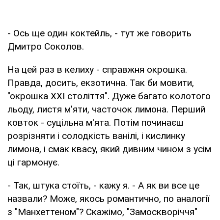
- Ось ще один коктейль, - тут же говорить
Дмитро Соколов.
На цей раз в келиху - справжня окрошка.
Правда, досить, екзотична. Так би мовити,
"окрошка XXI століття". Дуже багато колотого
льоду, листя м'яти, часточок лимона. Перший
ковток - суцільна м'ята. Потім починаєш
розрізняти і солодкість ванілі, і кислинку
лимона, і смак квасу, який дивним чином з усім
ці гармонує.
- Так, штука стоїть, - кажу я. - А як ви все це
назвали? Може, якось романтично, по аналогії
з "Манхеттеном"? Скажімо, "Замоскворіччя"