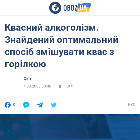
Квасний алкоголізм.
Знайдений оптимальний
спосіб змішувати квас з
горілкою
Світ
4.08.2005 00:48
1,8 т.
0
РУС