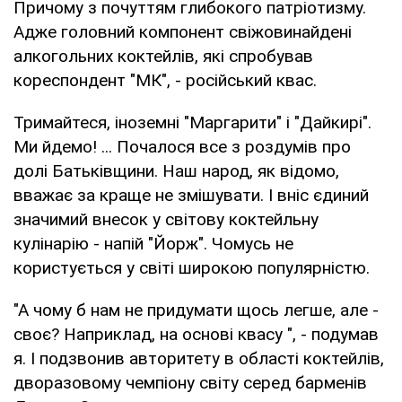
Причому з почуттям глибокого патріотизму.
Адже головний компонент свіжовинайдені
алкогольних коктейлів, які спробував
кореспондент "МК", - російський квас.
Тримайтеся, іноземні "Маргарити" і "Дайкирі".
Ми йдемо! ... Почалося все з роздумів про
долі Батьківщини. Наш народ, як відомо,
вважає за краще не змішувати. І вніс єдиний
значимий внесок у світову коктейльну
кулінарію - напій "Йорж". Чомусь не
користується у світі широкою популярністю.
"А чому б нам не придумати щось легше, але -
своє? Наприклад, на основі квасу ", - подумав
я. І подзвонив авторитету в області коктейлів,
дворазовому чемпіону світу серед барменів