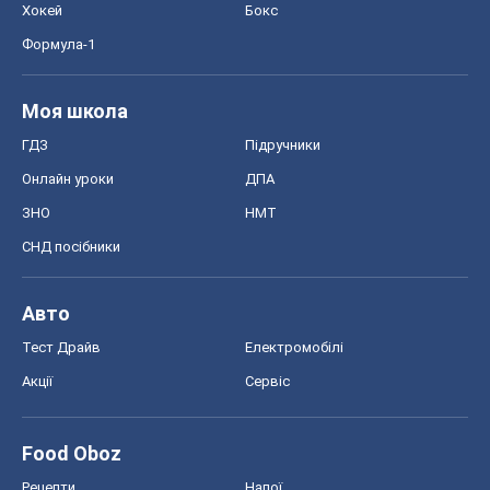
Хокей
Бокс
Формула-1
Моя школа
ГДЗ
Підручники
Онлайн уроки
ДПА
ЗНО
НМТ
СНД посібники
Авто
Тест Драйв
Електромобілі
Акції
Сервіс
Food Oboz
Рецепти
Напої