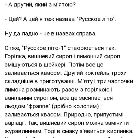
- А другий, який з м'ятою?
- Цей? А цей я теж назвав "Русское літо".
Ну да ладно - не в назвах справа.
Отже, "Русское літо-1" створюється так.
Горілка, вишневий сироп і лимонний сироп
змішуються в шейкері. Потім все це
заливається квасом. Другий коктейль трохи
складніше в приготуванні. М'яту і три часточки
лимона розминають разом з горілкою і
ванільним сиропом, все це засипається
льодом "фраппе" (дрібно колотим) і
заливається квасом. Природно, припустимі
варіації. Так, вишневий сироп можна замінити
журавлинним. Тоді в смаку з'явиться кислинка.