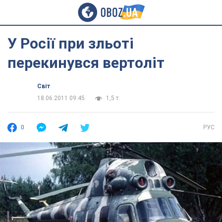
У Росії при зльоті
перекинувся вертоліт
Світ
18.06.2011 09:45
1,5 т.
0
РУС