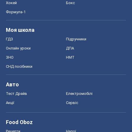
Хокей
Бокс
Формула-1
Моя школа
ГДЗ
Підручники
Онлайн уроки
ДПА
ЗНО
НМТ
СНД посібники
Авто
Тест Драйв
Електромобілі
Акції
Сервіс
Food Oboz
Рецепти
Напої