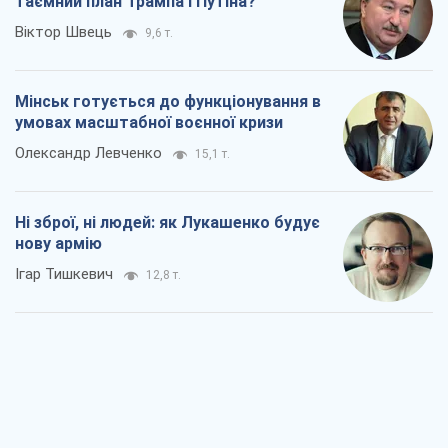
таємний план Трампа і Путіна?
Віктор Швець
9,6 т.
Мінськ готується до функціонування в
умовах масштабної воєнної кризи
Олександр Левченко
15,1 т.
Ні зброї, ні людей: як Лукашенко будує
нову армію
Ігар Тишкевич
12,8 т.