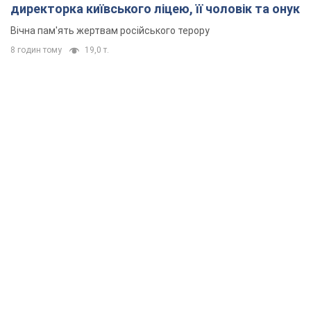
директорка київського ліцею, її чоловік та онук
Вічна пам'ять жертвам російського терору
8 годин тому
19,0 т.