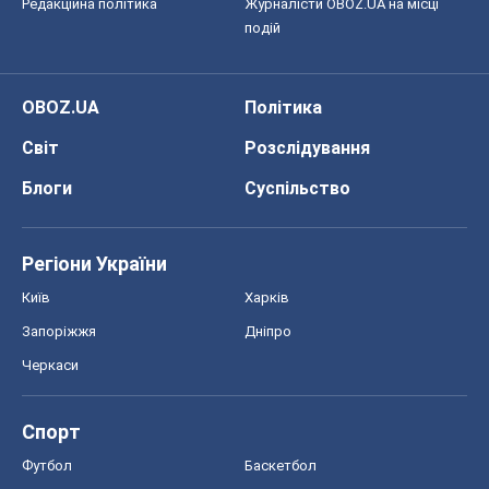
Редакційна політика
Журналісти OBOZ.UA на місці
подій
OBOZ.UA
Політика
Світ
Розслідування
Блоги
Суспільство
Регіони України
Київ
Харків
Запоріжжя
Дніпро
Черкаси
Спорт
Футбол
Баскетбол