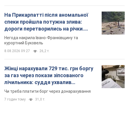
На Прикарпатті після аномальної
спеки пройшла потужна злива:
дороги перетворились на річки.
Відео
Негода накрила Івано-Франківщину та
курортний Буковель
8.08.2026 09:27
26,2 т.
Жінці нарахували 729 тис. грн боргу
за газ через покази зіпсованого
лічильника: суддя ухвалив
неочікуване рішення
Чи треба платити борг через донарахування
7 годин тому
31,0 т.