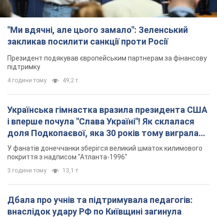
"Ми вдячні, але цього замало": Зеленський
закликав посилити санкції проти Росії
Президент подякував європейським партнерам за фінансову
підтримку
4 години тому
49,2 т.
Українська гімнастка вразила президента США
і вперше почула "Слава Україні"! Як склалася
доля Подкопаєвої, яка 30 років тому виграла
"золото" Олімпіади
У фанатів донеччанки зберігся великий шматок килимового
покриття з надписом "Атланта-1996"
3 години тому
13,1 т.
Дбала про учнів та підтримувала педагогів:
внаслідок удару РФ по Київщині загинула