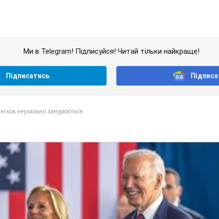
Ми в Telegram! Підписуйся! Читай тільки найкраще!
Підписатись
Підписа
нгкок неухильно занурюється...