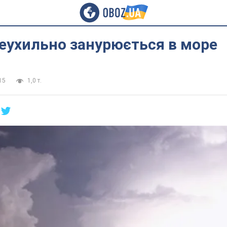
еухильно занурюється в море
15
1,0 т.