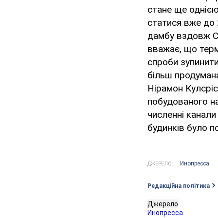
стане ще однією
статися вже до 
дамбу вздовж Сі
вважає, що тер
спроби зупинити
більш продумана
Нірамон Кулсріс
побудованого на
численні канали 
будинків було п
Инопресса
ДЖЕРЕЛО:
Редакційна політика
Джерело
Инопресса