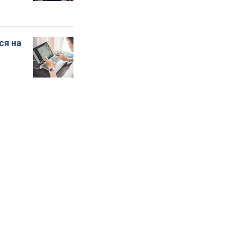
ся на