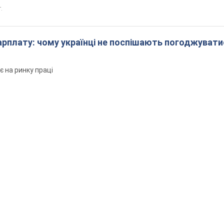
.
арплату: чому українці не поспішають погоджувати
є на ринку праці