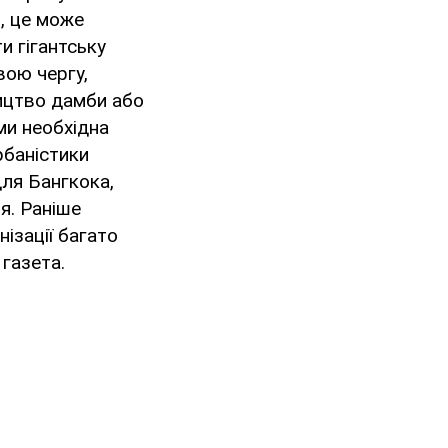
, це може
и гігантську
вою чергу,
ицтво дамби або
ми необхідна
рбаністики
ля Бангкока,
я. Раніше
нізації багато
 газета.