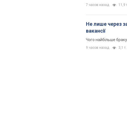
7 часов назад
11,9 т
Не лише через з
вакансії
Чого найбільше браку
9 часов назад
3,1 т.