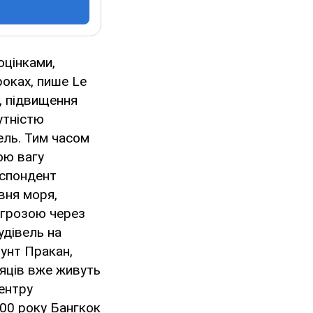
оцінками,
роках, пише Le
, підвищення
сутністю
бель. Тим часом
ою вагу
еспондент
вня моря,
загрозою через
удівель на
мунт Пракан,
сяців вже живуть
ентру
100 року Бангкок