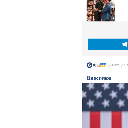
Світ
Ба
Важливе