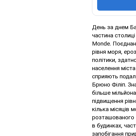
День за днем Ба
частина столиці
Monde. Поєднанн
рівня моря, ероз
політики, здатн
населення міста
сприяють подал
Брюно Філіп. Зн
більше мільйона
підвищення рівн
кілька місяців 
розташованого в
в будинках, час
запобігання при