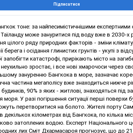
Підписатися
нгкок тоне: за найпесимістичнішими експертними 
 Таїланду може зануритися під воду вже в 2030-х 
я цілого ряду природних факторів - зміни клімату
ії берега і осідання глинистих грунтів - укупі з від
ої запобігти катастрофі, прирікають місто на заги
 неухильно зростає, і все нові хмарочоси через св
ьшому зануренню Бангкока в море, зазначає кор
ачна частина мегаполісу вже знаходиться нижче рі
 будинків, 90% з яких - житлові, знаходяться під 
я моря. У разі погіршення ситуації перші поверхи б
можуть перетворитися на болото. Жителі порту Са
 декількох кілометрах від Бангкока, по кілька мі
тково затоплених водою. Експерт Національного ц
родних лих Сміт Дхармасароя прогнозує, що до 2