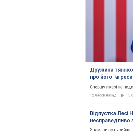
Дружина тяжкох
про його "агреси
Спершу лікарі не над
12 часов назад
15,0
Відпустка Лесі 
несправедливо 
Знаменитість вийшла 