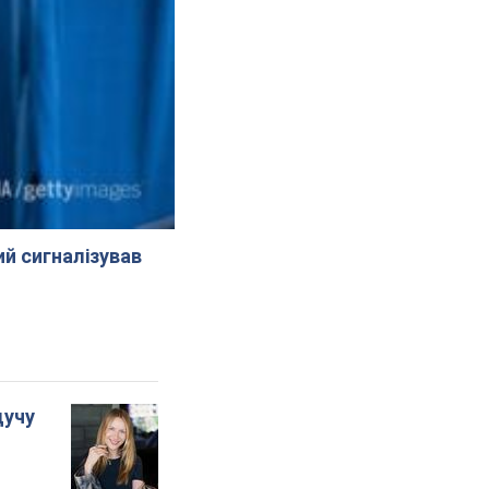
й сигналізував
дучу