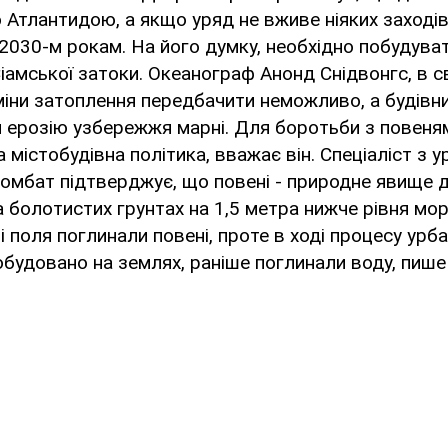
 Атлантидою, а якщо уряд не вживе ніяких заходів
2030-м рокам. На його думку, необхідно побудуват
амської затоки. Океанограф Анонд Снідвонгс, в с
міни затоплення передбачити неможливо, а будівн
 ерозію узбережжя марні. Для боротьби з повеня
 містобудівна політика, вважає він. Спеціаліст з у
омбат підтверджує, що повені - природне явище д
 болотистих грунтах на 1,5 метра нижче рівня мор
і поля поглинали повені, проте в ході процесу урба
обудовано на землях, раніше поглинали воду, пише