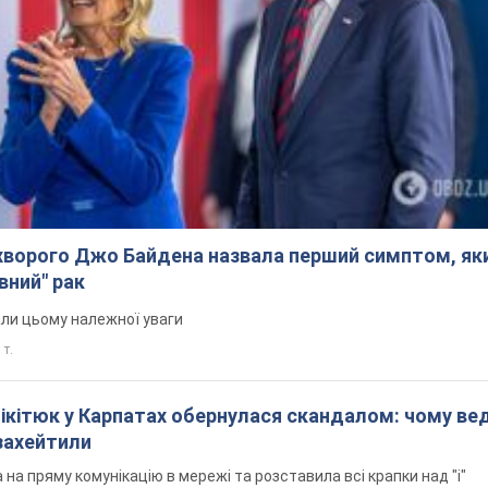
ворого Джо Байдена назвала перший симптом, яки
вний" рак
али цьому належної уваги
 т.
Нікітюк у Карпатах обернулася скандалом: чому ве
захейтили
на пряму комунікацію в мережі та розставила всі крапки над "і"