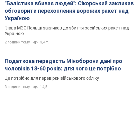
підтримку аграріїв. Відео
Європейські партнери долучаються до спільного проєкту
годину тому
14,6 т.
"Балістика вбиває людей": Сікорський закликав
обговорити перехоплення ворожих ракет над
Україною
Глава МЗС Польщі закликав до збиття російських ракет над
Україною
2 години тому
3,4 т.
Податкова передасть Міноборони дані про
чоловіків 18-60 років: для чого це потрібно
Це потрібно для перевірки військового обліку
3 години тому
14,5 т.