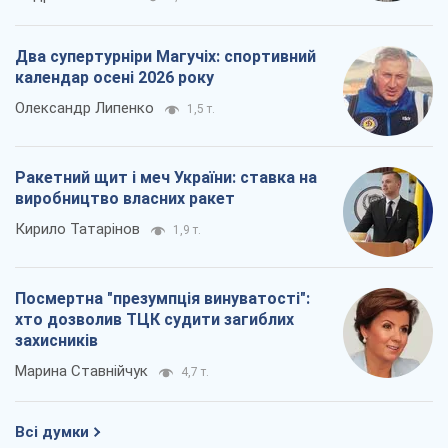
Як атаки Сил оборони України
скоротили експорт російських
нафтопродуктів
Андрій Клименко
1,3 т.
Два супертурніри Магучіх: спортивний
календар осені 2026 року
Олександр Липенко
1,5 т.
Ракетний щит і меч України: ставка на
виробництво власних ракет
Кирило Татарінов
1,9 т.
Посмертна "презумпція винуватості":
хто дозволив ТЦК судити загиблих