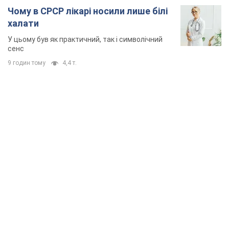
Того дня під час російського обстрілу загинули
її брат, вітчим та бабуся
9 годин тому
9,7 т.
Чому в СРСР лікарі носили лише білі
халати
У цьому був як практичний, так і символічний
сенс
9 годин тому
4,4 т.