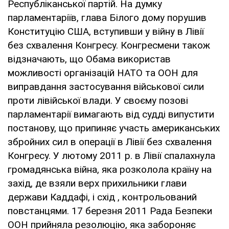
Республіканської партій. На думку
парламентаріїв, глава Білого дому порушив
Конституцію США, вступивши у війну в Лівії
без схвалення Конгресу. Конгресмени також
відзначають, що Обама використав
можливості організацій НАТО та ООН для
виправдання застосування військової сили
проти лівійської влади. У своєму позові
парламентарії вимагають від судді випустити
постанову, що припиняє участь американських
збройних сил в операції в Лівії без схвалення
Конгресу. У лютому 2011 р. в Лівії спалахнула
громадянська війна, яка розколола країну на
захід, де взяли верх прихильники глави
держави Каддафі, і схід , контрольований
повстанцями. 17 березня 2011 Рада Безпеки
ООН прийняла резолюцію, яка забороняє