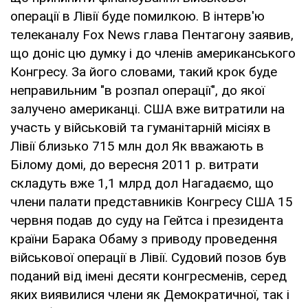
операції в Лівії буде помилкою. В інтерв'ю
телеканалу Fox News глава Пентагону заявив,
що доніс цю думку і до членів американського
Конгресу. За його словами, такий крок буде
неправильним "в розпал операції", до якої
залучено американці. США вже витратили на
участь у військовій та гуманітарній місіях в
Лівії близько 715 млн дол Як вважають в
Білому домі, до вересня 2011 р. витрати
складуть вже 1,1 млрд дол Нагадаємо, що
члени палати представників Конгресу США 15
червня подав до суду на Гейтса і президента
країни Барака Обаму з приводу проведення
військової операції в Лівії. Судовий позов був
поданий від імені десяти конгресменів, серед
яких виявилися члени як Демократичної, так і