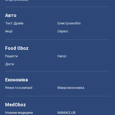
ГДЗ
Підручники
Онлайн уроки
ДПА
ЗНО
НМТ
СНД посібники
Авто
Тест Драйв
Електромобілі
Акції
Сервіс
Food Oboz
Рецепти
Напої
Дієти
Економіка