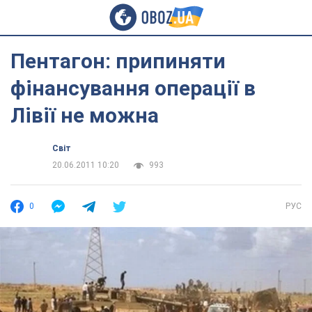
Пентагон: припиняти
фінансування операції в
Лівії не можна
Світ
20.06.2011 10:20
993
0
РУС