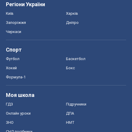
Світ
Розслідування
Блоги
Суспільство
Регіони України
Київ
Харків
Запоріжжя
Дніпро
Черкаси
Спорт
Футбол
Баскетбол
Хокей
Бокс
Формула-1
Моя школа