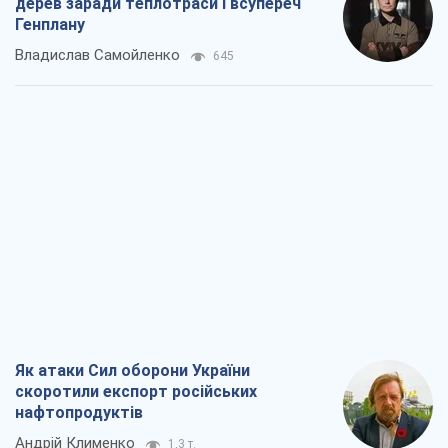
Віктор Каспрук
6,8 т.
В Києві вирубали понад 300 великих
дерев заради теплотраси і всупереч
Генплану
Владислав Самойленко
645