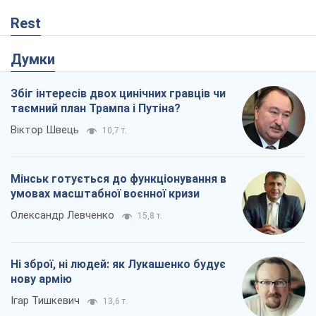
Rest
Думки
Збіг інтересів двох цинічних гравців чи
таємний план Трампа і Путіна?
Віктор Швець
10,7 т.
Мінськ готується до функціонування в
умовах масштабної воєнної кризи
Олександр Левченко
15,8 т.
Ні зброї, ні людей: як Лукашенко будує
нову армію
Ігар Тишкевич
13,6 т.