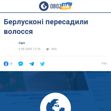
Берлусконі пересадили
волосся
Світ
6.08.2005 13:36
984
0
РУС