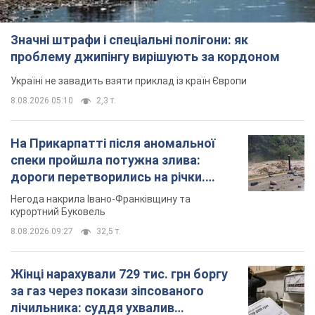
Значні штрафи і спеціальні полігони: як
проблему джипінгу вирішують за кордоном
Україні не завадить взяти приклад із країн Європи
8.08.2026 05:10
2,3 т.
На Прикарпатті після аномальної
спеки пройшла потужна злива:
дороги перетворились на річки.
Відео
Негода накрила Івано-Франківщину та
курортний Буковель
8.08.2026 09:27
32,5 т.
Жінці нарахували 729 тис. грн боргу
за газ через покази зіпсованого
лічильника: суддя ухвалив