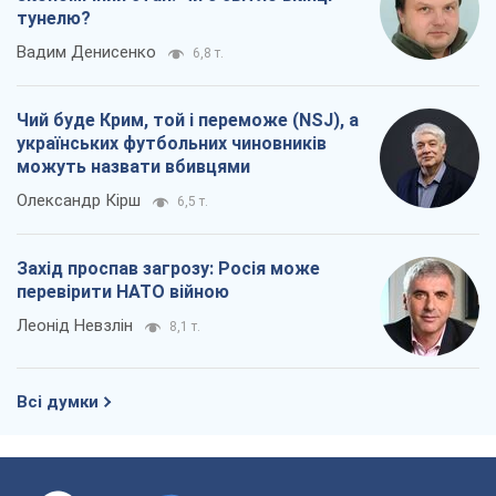
тунелю?
Вадим Денисенко
6,8 т.
Чий буде Крим, той і переможе (NSJ), а
українських футбольних чиновників
можуть назвати вбивцями
Олександр Кірш
6,5 т.
Захід проспав загрозу: Росія може
перевірити НАТО війною
Леонід Невзлін
8,1 т.
Всі думки