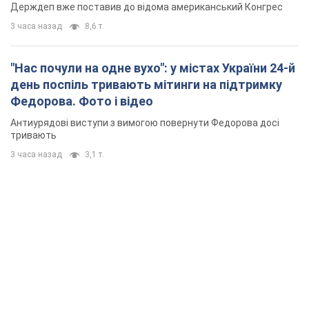
Держдеп вже поставив до відома американський Конгрес
3 часа назад
8,6 т.
"Нас почули на одне вухо": у містах України 24-й
день поспіль тривають мітинги на підтримку
Федорова. Фото і відео
Антиурядові виступи з вимогою повернути Федорова досі
тривають
3 часа назад
3,1 т.