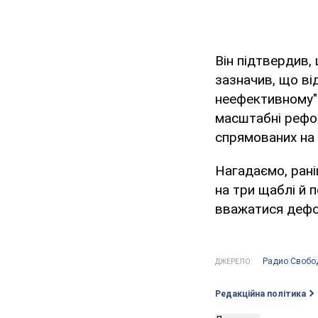
Він підтвердив,
зазначив, що від
неефективному" 
масштабні рефор
спрямованих на 
Нагадаємо, рані
на три щаблі й 
вважатися деф
Радио Свобо
ДЖЕРЕЛО:
Редакційна політика