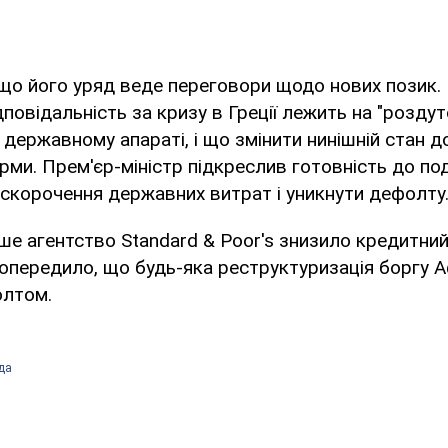
 що його уряд веде переговори щодо нових позик.
повідальність за кризу в Греції лежить на "роздут
державному апараті, і що змінити нинішній стан
ми. Прем'єр-міністр підкреслив готовність до по
скорочення державних витрат і уникнути дефолту
ше агентство Standard & Poor's знизило кредитний 
попередило, що будь-яка реструктуризація боргу А
олтом.
да