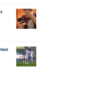
 з
лині