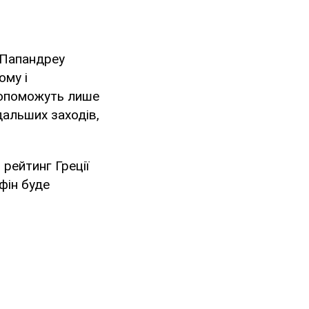
 Папандреу
ому і
 допоможуть лише
дальших заходів,
.
рейтинг Греції
фін буде