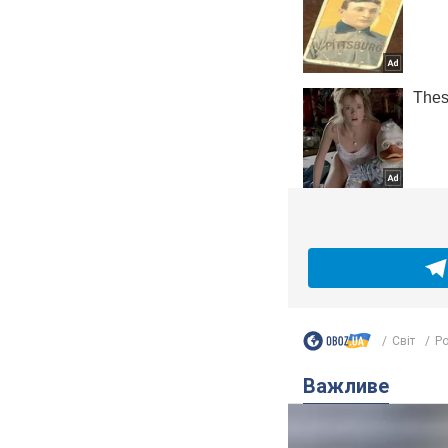
Світ
Ро
Важливе