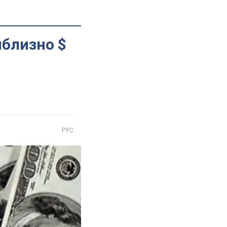
иблизно $
РУС