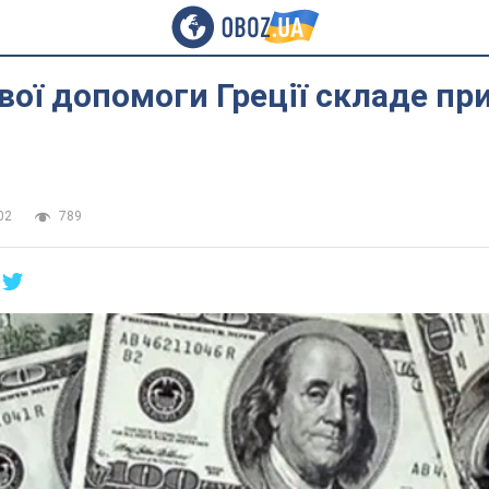
вої допомоги Греції складе пр
02
789