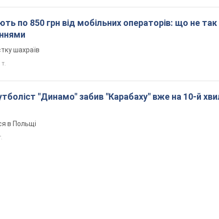
ть по 850 грн від мобільних операторів: що не так
еннями
стку шахраїв
 т.
боліст "Динамо" забив "Карабаху" вже на 10-й хви
ся в Польщі
т.