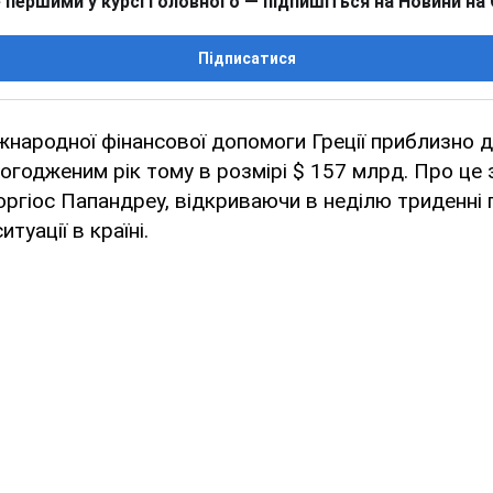
 першими у курсі головного — підпишіться на Новини на
Підписатися
жнародної фінансової допомоги Греції приблизно 
огодженим рік тому в розмірі $ 157 млрд. Про це 
Георгіос Папандреу, відкриваючи в неділю триденні
туації в країні.