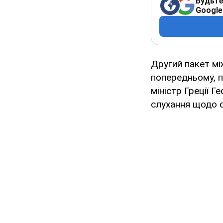
Будьте
Google
Другий пакет мі
попередньому, п
міністр Греції 
слухання щодо си