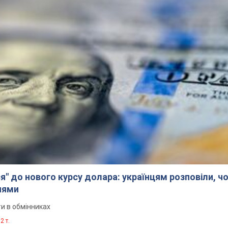
я" до нового курсу долара: українцям розповіли, чо
нями
и в обмінниках
2 т.