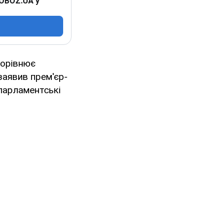
 OBOZ.UA у
дорівнює
заявив прем'єр-
 парламентські