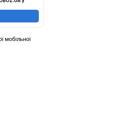
 OBOZ.UA у
ї мобільної