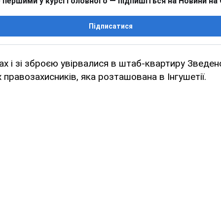
 першими у курсі головного — підпишіться на Новини на
Підписатися
ах і зі зброєю увірвалися в штаб-квартиру Зведено
х правозахисників, яка розташована в Інгушетії.