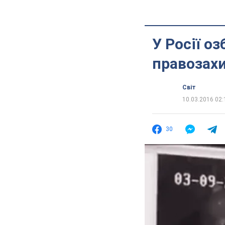
У Росії о
правозах
Світ
10.03.2016 02:
30