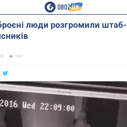
зброєні люди розгромили штаб
исників
10
1,9 т.