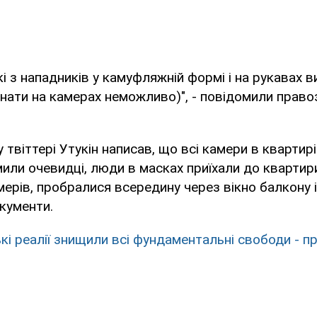
кі з нападників у камуфляжній формі і на рукавах 
ізнати на камерах неможливо)", - повідомили право
 твіттері Утукін написав, що всі камери в квартирі
мили очевидці, люди в масках приїхали до квартири
ерів, пробралися всередину через вікно балкону 
окументи.
кі реалії знищили всі фундаментальні свободи - п