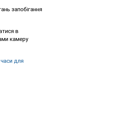
тань запобігання
атися в
ками камеру
 часи для