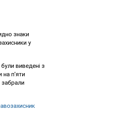
видно знаки
захисники у
 були виведені з
 на п'яти
і забрали
равозахисник