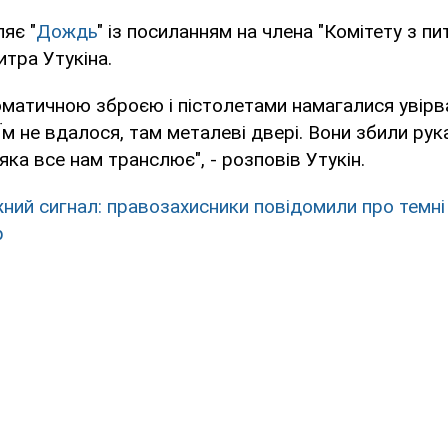
яє "
Дождь
" із посиланням на члена "Комітету з пи
тра Утукіна.
оматичною зброєю і пістолетами намагалися увірв
 Їм не вдалося, там металеві двері. Вони збили ру
яка все нам транслює", - розповів Утукін.
ний сигнал: правозахисники повідомили про темні
р