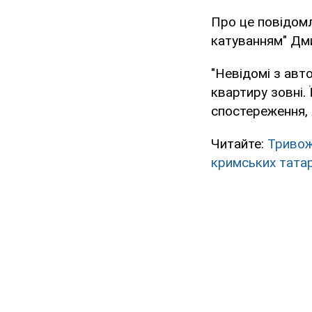
Про це повідомл
катуванням" Дми
"Невідомі з авт
квартиру зовні.
спостереження, 
Читайте:
Тривож
кримських тата