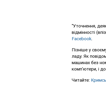
"Уточнення, дея
відмінності (вп
Facebook
.
Пізніше у своєму
ладу. Як повідо
машинах без ном
комп'ютери, і д
Читайте:
Кримсь