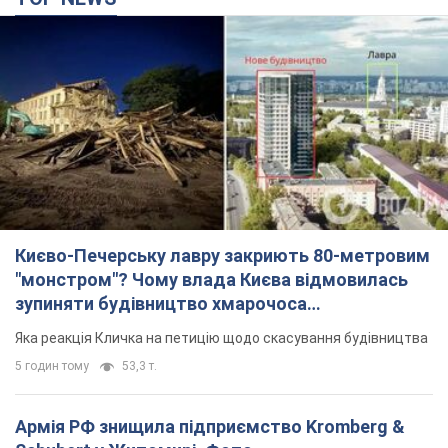
Києво-Печерську лавру закриють 80-метровим
"монстром"? Чому влада Києва відмовилась
зупиняти будівництво хмарочоса
"московського вірянина"
Яка реакція Кличка на петицію щодо скасування будівництва
5 годин тому
53,3 т.
Армія РФ знищила підприємство Kromberg &