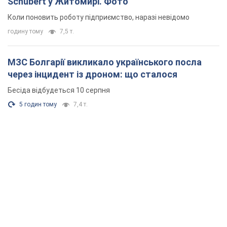
Schubert у Житомирі. Фото
Коли поновить роботу підприємство, наразі невідомо
годину тому
7,5 т.
МЗС Болгарії викликало українського посла
через інцидент із дроном: що сталося
Бесіда відбудеться 10 серпня
5 годин тому
7,4 т.