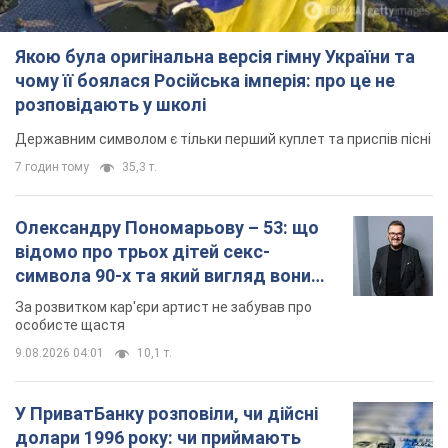
Якою була оригінальна версія гімну України та
чому її боялася Російська імперія: про це не
розповідають у школі
Державним символом є тільки перший куплет та приспів пісні
7 годин тому
35,3 т.
Олександру Пономарьову – 53: що
відомо про трьох дітей секс-
символа 90-х та який вигляд вони
мають
За розвитком кар'єри артист не забував про
особисте щастя
9.08.2026 04:01
10,1 т.
У ПриватБанку розповіли, чи дійсні
долари 1996 року: чи приймають