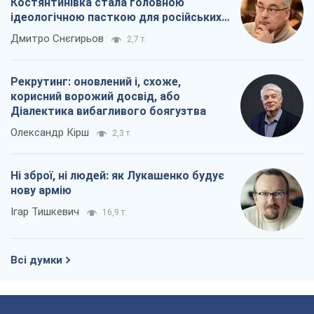
Костянтинівка стала головною
ідеологічною пасткою для російських
окупантів
Дмитро Снєгирьов
2,7 т.
Рекрутинг: оновлений і, схоже,
корисний ворожий досвід, або
Діалектика вибагливого боягузтва
Олександр Кірш
2,3 т.
Ні зброї, ні людей: як Лукашенко будує
нову армію
Ігар Тишкевич
16,9 т.
Всі думки