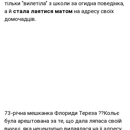
тільки "вилетіла" з школи за огидна поведінка,
а й
стала лаятися матом
на адресу своїх
домочадців.
73-річна мешканка Флориди Тереза ??Кольє
була арештована за те, що дала ляпаса своїй
внучці, яка нецензурно вилаялася на її адресу.