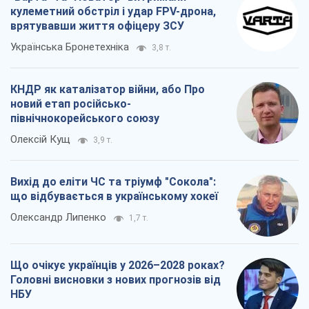
кулеметний обстріл і удар FPV-дрона,
врятувавши життя офіцеру ЗСУ
Українська Бронетехніка
3,8 т.
КНДР як каталізатор війни, або Про
новий етап російсько-
північнокорейського союзу
Олексій Кущ
3,9 т.
Вихід до еліти ЧС та тріумф "Сокола":
що відбувається в українському хокеї
Олександр Липенко
1,7 т.
Що очікує українців у 2026–2028 роках?
Головні висновки з нових прогнозів від
НБУ