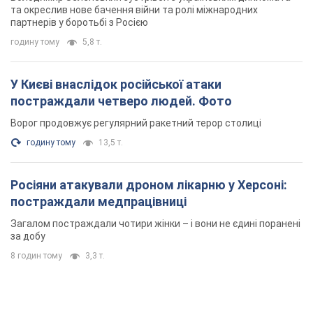
та окреслив нове бачення війни та ролі міжнародних
партнерів у боротьбі з Росією
годину тому
5,8 т.
У Києві внаслідок російської атаки
постраждали четверо людей. Фото
Ворог продовжує регулярний ракетний терор столиці
годину тому
13,5 т.
Росіяни атакували дроном лікарню у Херсоні:
постраждали медпрацівниці
Загалом постраждали чотири жінки – і вони не єдині поранені
за добу
8 годин тому
3,3 т.