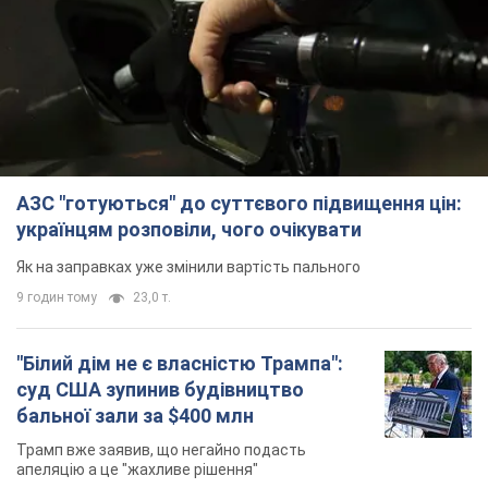
АЗС "готуються" до суттєвого підвищення цін:
українцям розповіли, чого очікувати
Як на заправках уже змінили вартість пального
9 годин тому
23,0 т.
"Білий дім не є власністю Трампа":
суд США зупинив будівництво
бальної зали за $400 млн
Трамп вже заявив, що негайно подасть
апеляцію а це "жахливе рішення"