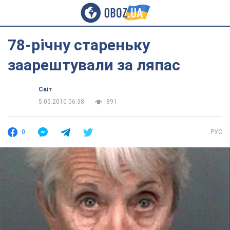
78-річну стареньку
заарештували за ляпас
Світ
5.05.2010 06:38
891
0
РУС