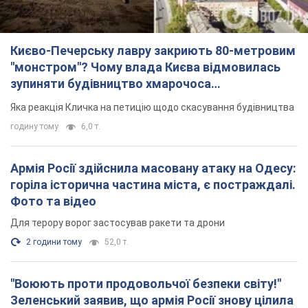
Києво-Печерську лавру закриють 80-метровим
"монстром"? Чому влада Києва відмовилась
зупиняти будівництво хмарочоса
"московського вірянина"
Яка реакція Кличка на петицію щодо скасування будівництва
годину тому
6,0 т.
Армія Росії здійснила масовану атаку на Одесу:
горіла історична частина міста, є постраждалі.
Фото та відео
Для терору ворог застосував ракети та дрони
2 години тому
52,0 т.
"Воюють проти продовольчої безпеки світу!"
Зеленський заявив, що армія Росії знову цілила