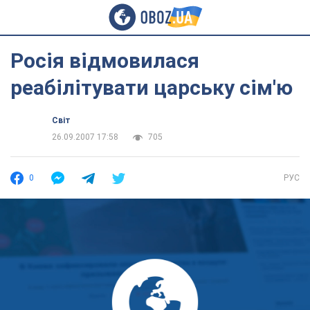
Росія відмовилася
реабілітувати царську сім'ю
Світ
26.09.2007 17:58
705
0
РУС