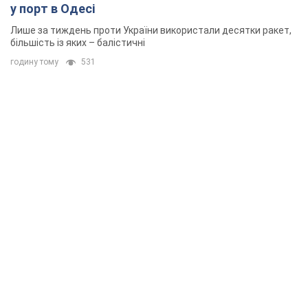
у порт в Одесі
Лише за тиждень проти України використали десятки ракет,
більшість із яких – балістичні
годину тому
531