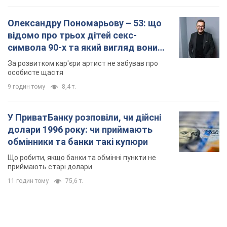
Олександру Пономарьову – 53: що
відомо про трьох дітей секс-
символа 90-х та який вигляд вони
мають
За розвитком кар'єри артист не забував про
особисте щастя
9 годин тому
8,4 т.
У ПриватБанку розповіли, чи дійсні
долари 1996 року: чи приймають
обмінники та банки такі купюри
Що робити, якщо банки та обмінні пункти не
приймають старі долари
11 годин тому
75,6 т.