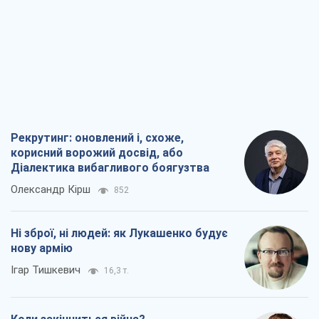
Рекрутинг: оновлений і, схоже,
корисний ворожий досвід, або
Діалектика вибагливого боягузтва
Олександр Кірш
852
Ні зброї, ні людей: як Лукашенко будує
нову армію
Ігар Тишкевич
16,3 т.