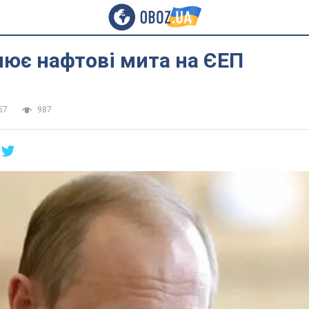
нює нафтові мита на ЄЕП
57
987