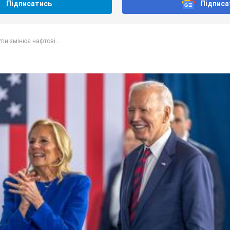
Підписатись
Підписа
тін змінює нафтові...