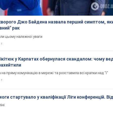
ворого Джо Байдена назвала перший симптом, яки
вний" рак
али цьому належної уваги
 т.
Нікітюк у Карпатах обернулася скандалом: чому ве
захейтили
на пряму комунікацію в мережі та розставила всі крапки над "і"
 т.
оги стартувало у кваліфікації Ліги конференцій. Ві
іні