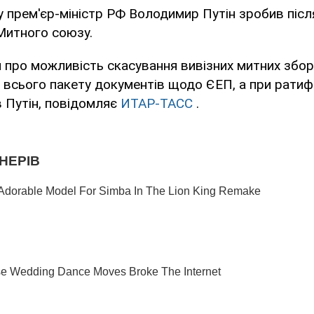
у прем'єр-міністр РФ Володимир Путін зробив післ
Митного союзу.
про можливість скасування вивізних митних зборі
ні всього пакету документів щодо ЄЕП, а при ратифі
в Путін, повідомляє
ИТАР-ТАСС
.