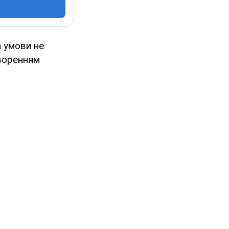
а умови не
творенням