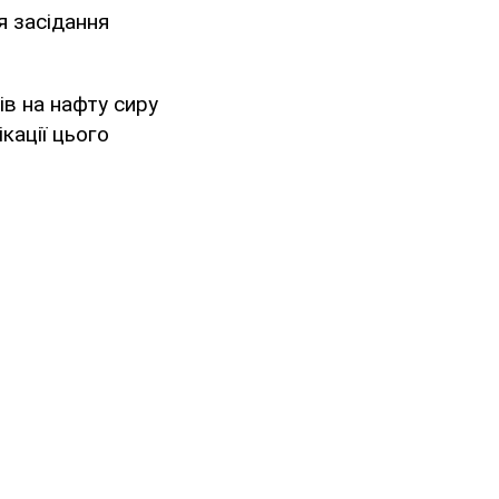
я засідання
в на нафту сиру
кації цього