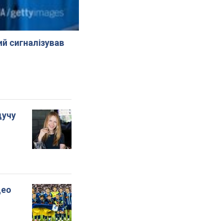
й сигналізував
дучу
део