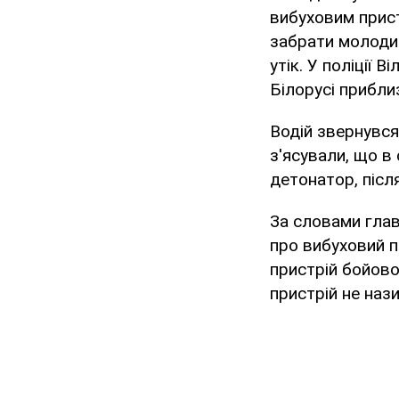
вибуховим прист
забрати молодий
утік. У поліції
Білорусі прибли
Водій звернувся
з'ясували, що в
детонатор, післ
За словами глав
про вибуховий пр
пристрій бойово
пристрій не наз