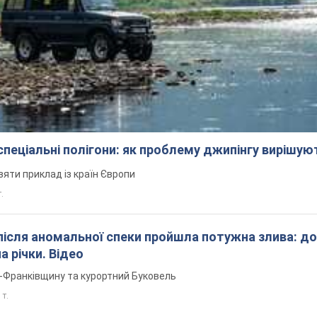
 спеціальні полігони: як проблему джипінгу вирішу
зяти приклад із країн Європи
т.
після аномальної спеки пройшла потужна злива: д
а річки. Відео
о-Франківщину та курортний Буковель
 т.