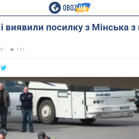
і виявили посилку з Мінська з
03
1,3 т.