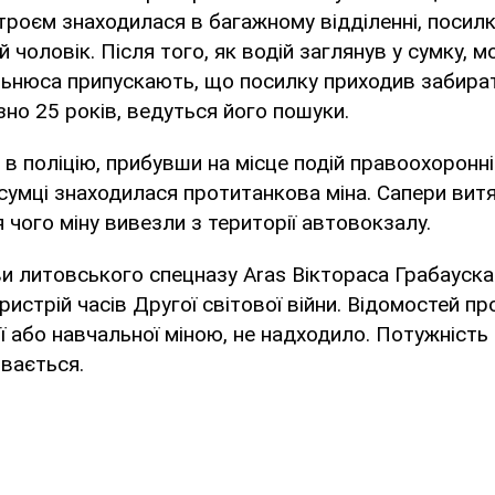
роєм знаходилася в багажному відділенні, посил
 чоловік. Після того, як водій заглянув у сумку, 
 Вільнюса припускають, що посилку приходив забир
зно 25 років, ведуться його пошуки.
 в поліцію, прибувши на місце подій правоохоронні
 сумці знаходилася протитанкова міна. Сапери витя
я чого міну вивезли з території автовокзалу.
и литовського спецназу Aras Віктораса Грабауска
истрій часів Другої світової війни. Відомостей пр
ї або навчальної міною, не надходило. Потужність
ивається.