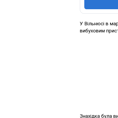
У Вільнюсі в ма
вибуховим прис
Знахідка була в