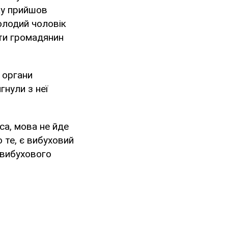
ку прийшов
молодий чоловік
ати громадянин
 органи
гнули з неї
са, мова не йде
о те, є вибуховий
 вибухового