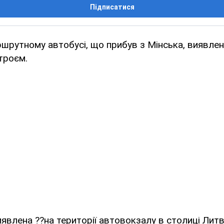
Підписатися
ршрутному автобусі, що прибув з Мінська, виявлен
троєм.
иявлена ??на території автовокзалу в столиці Литв