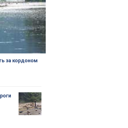
ють за кордоном
ороги