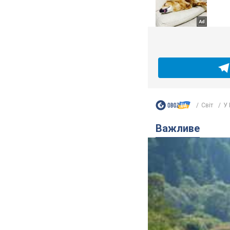
Світ
У 
Важливе