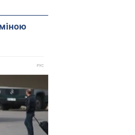
 міною
РУС