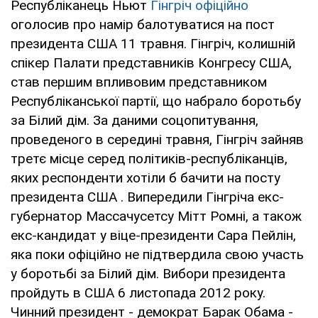
Республіканець Ньют
Гінгріч офіційно
оголосив про намір балотуватися на пост
президента США 11 травня. Гінгріч, колишній
спікер Палати представників Конгресу США,
став першим впливовим представником
Республіканської партії, що набрало боротьбу
за Білий дім. За даними соцопитування,
проведеного в середині травня, Гінгріч зайняв
третє місце серед політиків-республіканців,
яких респонденти хотіли б бачити на посту
президента США . Випередили Гінгріча екс-
губернатор Массачусетсу Мітт Ромні, а також
екс-кандидат у віце-президенти Сара Пейлін,
яка поки офіційно не підтвердила свою участь
у боротьбі за Білий дім. Вибори президента
пройдуть в США 6 листопада 2012 року.
Чинний президент - демократ Барак Обама -