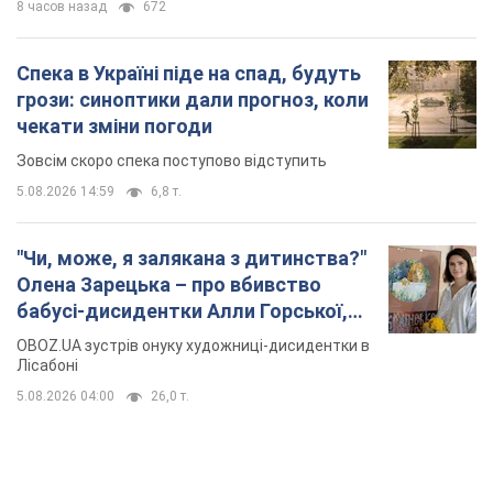
8 часов назад
672
Спека в Україні піде на спад, будуть
грози: синоптики дали прогноз, коли
чекати зміни погоди
Зовсім скоро спека поступово відступить
5.08.2026 14:59
6,8 т.
"Чи, може, я залякана з дитинства?"
Олена Зарецька – про вбивство
бабусі-дисидентки Алли Горської,
критику Дмитра Стуса та втечу в
OBOZ.UA зустрів онуку художниці-дисидентки в
Португалію з 5 дітьми
Лісабоні
5.08.2026 04:00
26,0 т.