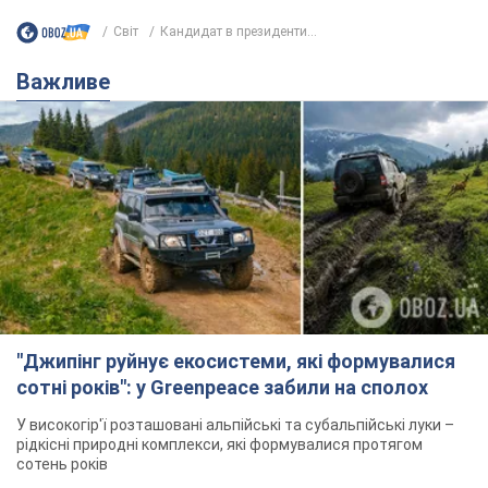
Світ
Кандидат в президенти...
Важливе
"Джипінг руйнує екосистеми, які формувалися
сотні років": у Greenpeace забили на сполох
У високогір'ї розташовані альпійські та субальпійські луки –
рідкісні природні комплекси, які формувалися протягом
сотень років