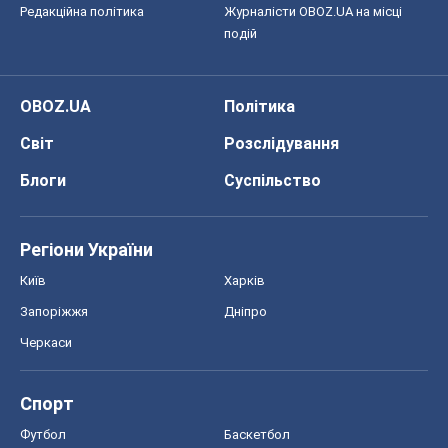
Редакційна політика
Журналісти OBOZ.UA на місці
подій
OBOZ.UA
Політика
Світ
Розслідування
Блоги
Суспільство
Регіони України
Київ
Харків
Запоріжжя
Дніпро
Черкаси
Спорт
Футбол
Баскетбол