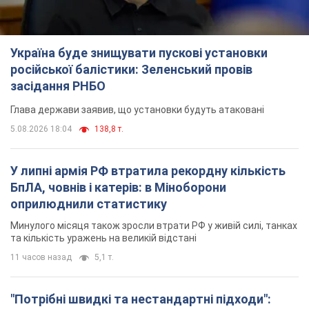
Україна буде знищувати пускові установки
російської балістики: Зеленський провів
засідання РНБО
Глава держави заявив, що установки будуть атаковані
5.08.2026 18:04
138,8 т.
У липні армія РФ втратила рекордну кількість
БпЛА, човнів і катерів: в Міноборони
оприлюднили статистику
Минулого місяця також зросли втрати РФ у живій силі, танках
та кількість уражень на великій відстані
11 часов назад
5,1 т.
"Потрібні швидкі та нестандартні підходи":