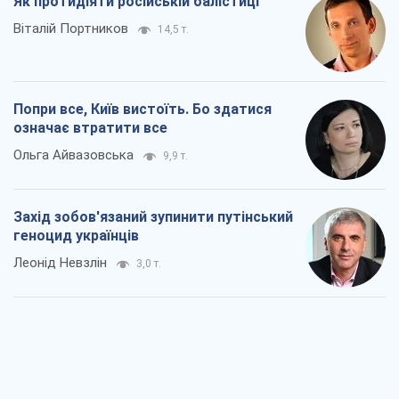
Як протидіяти російській балістиці
Віталій Портников
14,5 т.
Попри все, Київ вистоїть. Бо здатися
означає втратити все
Ольга Айвазовська
9,9 т.
Захід зобов'язаний зупинити путінський
геноцид українців
Леонід Невзлін
3,0 т.