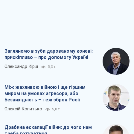
Заглянемо в зуби дарованому коневі:
прискіпливо – про допомогу Україні
Олександр Кірш
5,3 т.
Між жахливою війною і ще гіршим
миром на умовах агресора, або
Безвихідність – теж зброя Росії
Олексій Копитько
5,0 т.
Драбина ескалації війни: до чого нам
треба готуватися