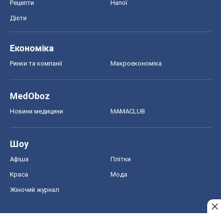
Рецепти
Напої
Дієти
Економіка
Ринки та компанії
Макроекономіка
MedOboz
Новини медицини
MAMACLUB
Шоу
Афіша
Плітки
Краса
Мода
Жіночий журнал