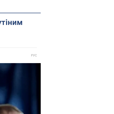
утіним
РУС