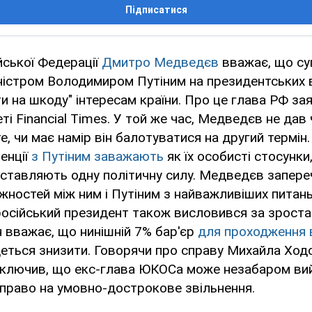
Підписатися
йської Федерації
Дмитро Медведєв
вважає, що су
іністром Володимиром Путіним на президентських 
ти на шкоду" інтересам країни. Про це глава РФ за
ті Financial Times. У той же час, Медведєв не дав ч
е, чи має намір він балотуватися на другий термін.
енції
з Путіним заважають
як їх особисті стосунки,
ставляють одну політичну силу. Медведєв запере
жностей між ним і Путіним з найважливіших питань
 російський президент також висловився за зроста
ін вважає, що нинішній 7% бар'єр
для проходження
еться знизити. Говорячи про справу Михайла Ход
ключив, що екс-глава ЮКОСа може незабаром вий
є право на умовно-дострокове звільнення.