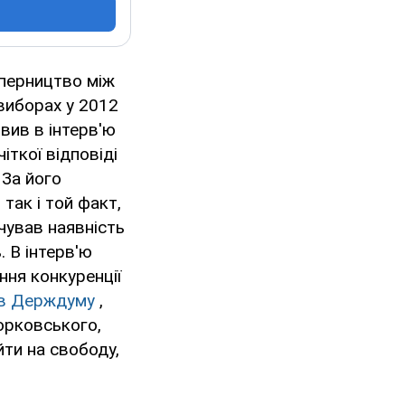
перництво між
виборах у 2012
явив в інтерв'ю
іткої відповіді
 За його
 так і той факт,
чував наявність
. В інтерв'ю
ння конкуренції
 в Держдуму
,
орковського,
ти на свободу,