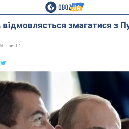
 відмовляється змагатися з П
46
1,0 т.