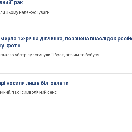
вний" рак
али цьому належної уваги
померла 13-річна дівчинка, поранена внаслідок росій
ну. Фото
йського обстрілу загинули її брат, вітчим та бабуся
рі носили лише білі халати
чний, так і символічний сенс