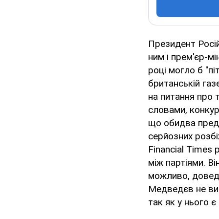
Президент Росі
ним і прем'єр-м
році могло б "пі
британській газе
на питання про т
словами, конкур
що обидва пред
серйозних розбі
Financial Times
між партіями. В
можливо, довед
Медведєв не ви
так як у нього 