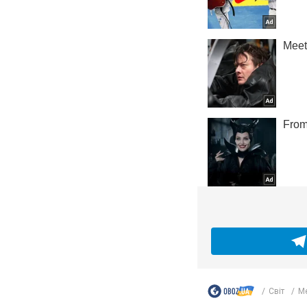
Світ
Ме