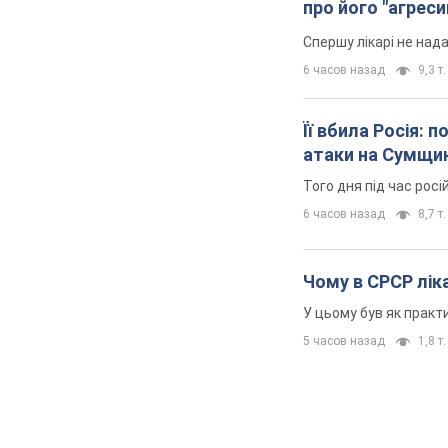
про його "агреси
Спершу лікарі не над
6 часов назад
9,3 т.
Її вбила Росія: 
атаки на Сумщи
Того дня під час росі
6 часов назад
8,7 т.
Чому в СРСР ліка
У цьому був як практи
5 часов назад
1,8 т.