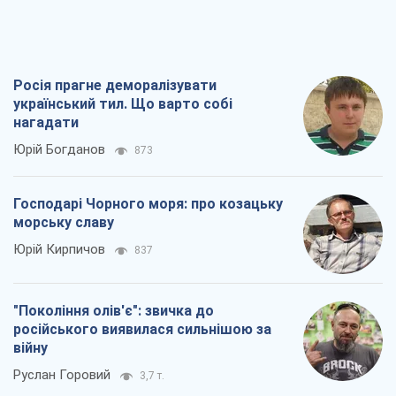
Росія прагне деморалізувати
український тил. Що варто собі
нагадати
Юрій Богданов
873
Господарі Чорного моря: про козацьку
морську славу
Юрій Кирпичов
837
"Покоління олів'є": звичка до
російського виявилася сильнішою за
війну
Руслан Горовий
3,7 т.