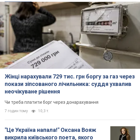
Жінці нарахували 729 тис. грн боргу за газ через
покази зіпсованого лічильника: суддя ухвалив
неочікуване рішення
Чи треба платити борг через донарахування
7 годин тому
10,3 т.
"Це Україна напала!" Оксана Вояж
викрила київського поета, якого