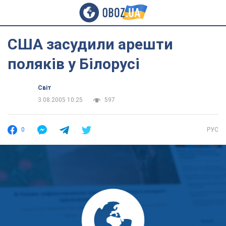
США засудили арешти
поляків у Білорусі
Світ
3.08.2005 10:25
597
0
РУС