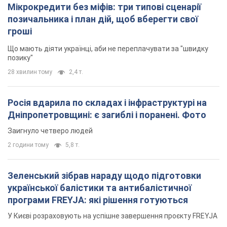
Мікрокредити без міфів: три типові сценарії
позичальника і план дій, щоб вберегти свої
гроші
Що мають діяти українці, аби не переплачувати за "швидку
позику"
28 хвилин тому
2,4 т.
Росія вдарила по складах і інфраструктурі на
Дніпропетровщині: є загиблі і поранені. Фото
Заигнуло четверо людей
2 години тому
5,8 т.
Зеленський зібрав нараду щодо підготовки
української балістики та антибалістичної
програми FREYJA: які рішення готуються
У Києві розраховують на успішне завершення проєкту FREYJA