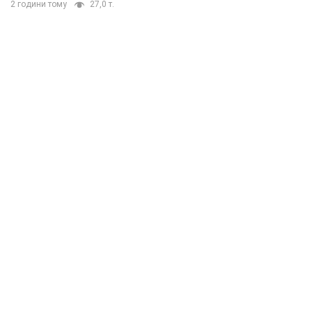
2 години тому
27,0 т.