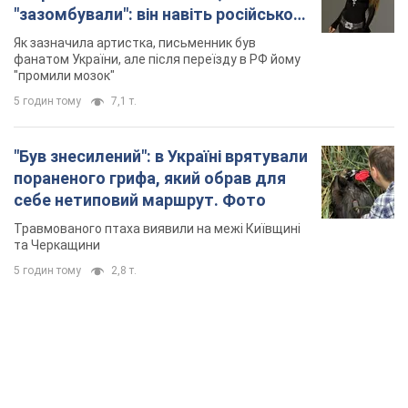
"зазомбували": він навіть російської
не знав, а тепер хоче геноциду
Як зазначила артистка, письменник був
українців
фанатом України, але після переїзду в РФ йому
"промили мозок"
5 годин тому
7,1 т.
"Був знесилений": в Україні врятували
пораненого грифа, який обрав для
себе нетиповий маршрут. Фото
Травмованого птаха виявили на межі Київщині
та Черкащини
5 годин тому
2,8 т.