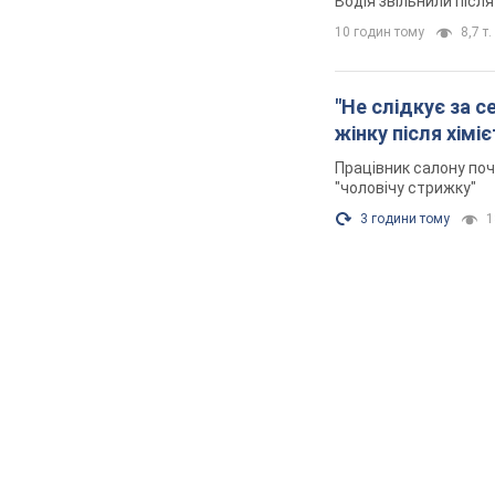
Водія звільнили післ
10 годин тому
8,7 т.
"Не слідкує за с
жінку після хімі
Працівник салону поч
"чоловічу стрижку"
3 години тому
1