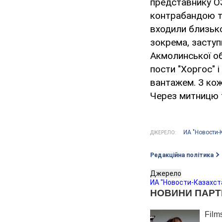
представнику ОЗ
контрабандою то
входили близько
зокрема, заступ
Акмолинської об
пости "Хоргос" 
вантажем. З кож
Через митницю 
ИА "Новости-
ДЖЕРЕЛО:
Редакційна політика
Джерело
ИА "Новости-Казахст