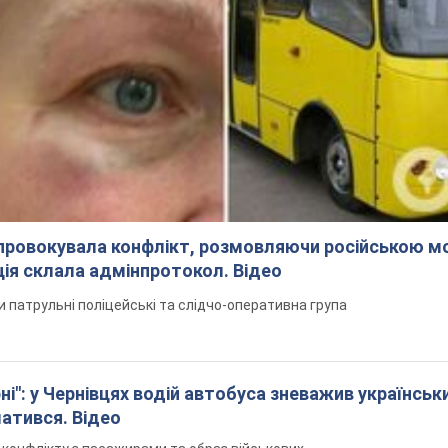
спровокувала конфлікт, розмовляючи російською м
ція склала адмінпротокол. Відео
ли патрульні поліцейські та слідчо-оперативна група
і": у Чернівцях водій автобуса зневажив українськ
латився. Відео