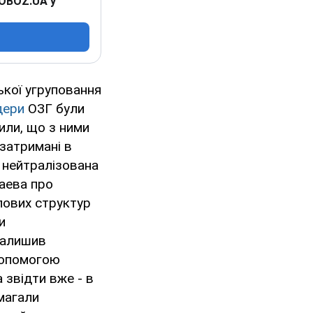
 OBOZ.UA у
кої угруповання
дери
ОЗГ були
мили, що з ними
 затримані в
а нейтралізована
баева про
лових структур
и
залишив
допомогою
а звідти вже - в
омагали