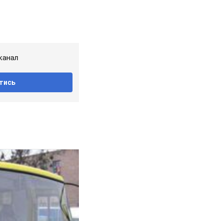
канал
тись