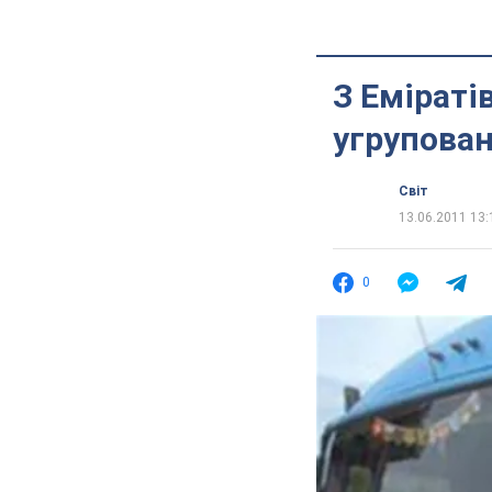
З Еміраті
угрупова
Світ
13.06.2011 13:
0