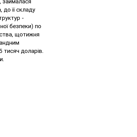
, займалася
 до її складу
труктур -
ної безпеки) по
дства, щотижня
бандним
 тисяч доларів.
и.