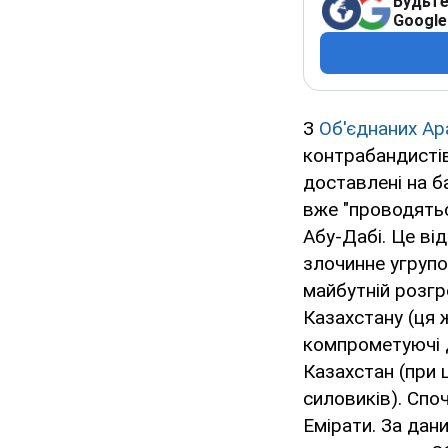
Будьте
Google
З
Об'єднаних Ар
контрабандистів
доставлені на б
вже "проводятьс
Абу-Дабі. Це ві
злочинне угрупо
майбутній розгр
Казахстану (ця
компрометуючі 
Казахстан (при 
силовиків). Споч
Емірати. За дани