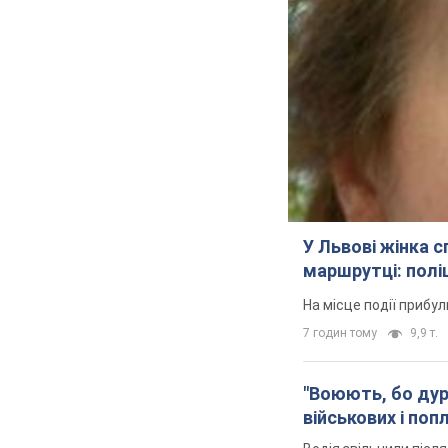
У Львові жінка 
маршрутці: полі
На місце події прибу
7 годин тому
9,9 т.
"Воюють, бо дурн
військових і поп