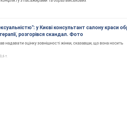
я конфлікту з пасажирами та образ військових
ексуальністю": у Києві консультант салону краси о
єтерапії, розгорівся скандал. Фото
ав надавати оцінку зовнішності жінки, сказавши, що вона носить
3,6 т.