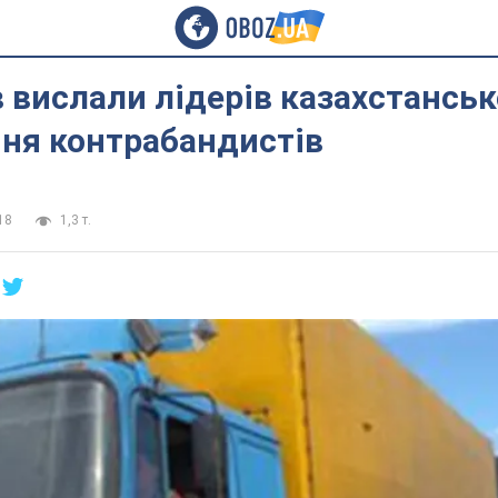
в вислали лідерів казахстанськ
ння контрабандистів
18
1,3 т.