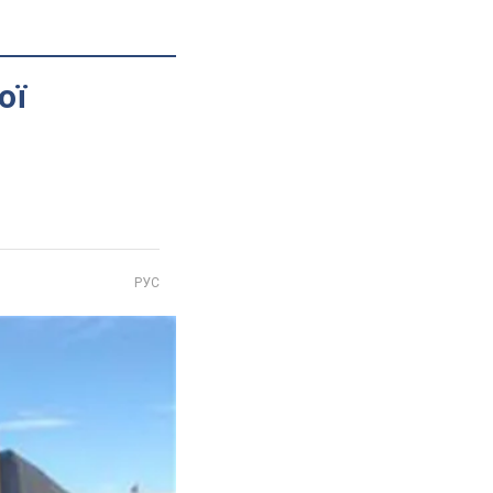
ої
РУС