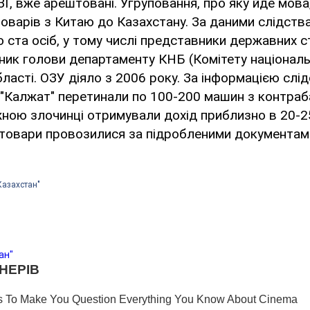
Г, вже арештовані. Угруповання, про яку йде мова
варів з Китаю до Казахстану. За даними слідства,
 ста осіб, у тому числі представники державних с
ник голови департаменту КНБ (Комітету національ
ласті. ОЗУ діяло з 2006 року. За інформацією слі
і "Калжат" перетинали по 100-200 машин з контра
ною злочинці отримували дохід приблизно в 20-25
товари провозилися за підробленими документам
Казахстан"
ан"