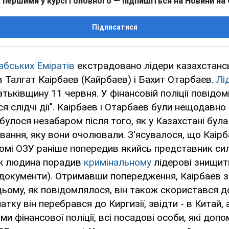
 першими у курсі головного — підпишіться на Новини на
Підписатися
абських Еміратів
екстрадовано лідери казахстансь
 Талгат Каірбаев (Кайрбаев) і Бахит Отарбаев.
Лі
атьківщину 11 червня. У фінансовій поліції повідо
я слідчі дії". Каірбаев і Отарбаев були нещодавно
дбулося незабаром після того, як у Казахстані бул
вання, яку вони очолювали. З'ясувалося, що Каір
омі ОЗУ раніше попередив якийсь представник си
 ж людина порадив
кримінальному
лідерові знищит
документи). Отримавши попередження, Каірбаев 
цьому, як повідомлялося, він також скористався 
атку він перебрався до Киргизії, звідти - в Китай, 
ми фінансової поліції, всі посадові особи, які доп