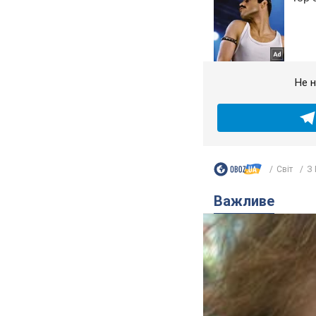
Не н
Світ
З 
Важливе