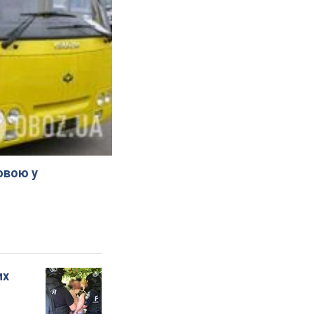
овою у
их