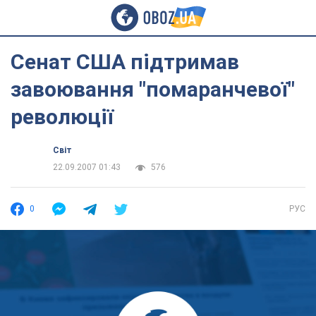
Сенат США підтримав
завоювання "помаранчевої"
революції
Світ
22.09.2007 01:43
576
0
РУС