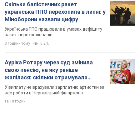
Скільки балістичних ракет
українська ППО перехопила в липні: у
Міноборони назвали цифру
Українська ППО працювала в умовах дефіциту
ракет-перехоплювачів
3 години тому
6,2 т.
Ауріка Ротару через суд змінила
свою пенсію, на яку раніше
жалілася: скільки отримувала
співачка
У виплату не врахували зарплатню артистки за
час роботи в Чернівецькій філармонії
за 10 годин