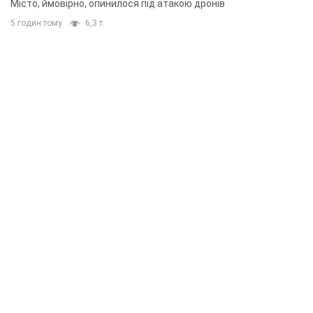
Місто, ймовірно, опинилося під атакою дронів
5 годин тому
6,3 т.