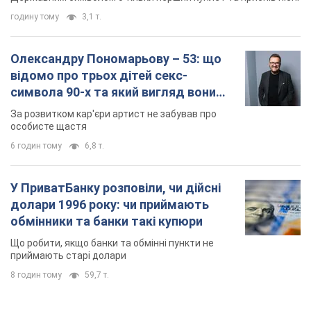
годину тому
3,1 т.
Олександру Пономарьову – 53: що
відомо про трьох дітей секс-
символа 90-х та який вигляд вони
мають
За розвитком кар'єри артист не забував про
особисте щастя
6 годин тому
6,8 т.
У ПриватБанку розповіли, чи дійсні
долари 1996 року: чи приймають
обмінники та банки такі купюри
Що робити, якщо банки та обмінні пункти не
приймають старі долари
8 годин тому
59,7 т.