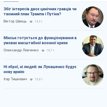
Збіг інтересів двох цинічних гравців чи
таємний план Трампа і Путіна?
Віктор Швець
14,3 т.
Мінськ готується до функціонування в
умовах масштабної воєнної кризи
Олександр Левченко
18,7 т.
Ні зброї, ні людей: як Лукашенко будує
нову армію
Ігар Тишкевич
15,8 т.