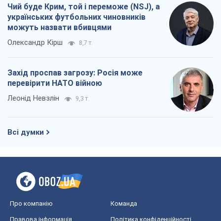
Чий буде Крим, той і переможе (NSJ), а
українських футбольних чиновників
можуть назвати вбивцями
Олександр Кірш
8,7 т.
Захід проспав загрозу: Росія може
перевірити НАТО війною
Леонід Невзлін
9,3 т.
Всі думки
Про компанію
Команда
Правова інформація
Політика конфіденційності