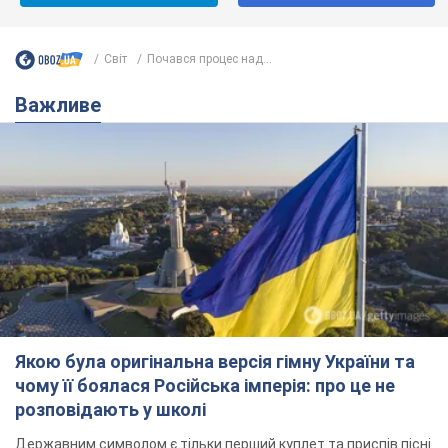
Світ
Почався процес над...
Важливе
Якою була оригінальна версія гімну України та
чому її боялася Російська імперія: про це не
розповідають у школі
Державним символом є тільки перший куплет та приспів пісні