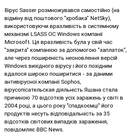
Вірус Sasser розмножувався самостійно (на
відміну від поштового "хробака" NetSky),
використовуючи вразливість в системному
механізмі LSASS ОС Windows компанії
Microsoft. Ця вразливість була у свій час
"закрита" компанією за допомогою "заплаток",
але через поширеність неоновлення версій
Windows вихідного вірусу і його похідним
вдалося широко поширитися - за даними
антивірусної компанії Sophos,
вірусопісательская діяльність Яшана стала
причиною 70 відсотків усіх заражень у світі в
2004 році, а цього року "спадкоємці" його
продуктів несуть відповідальність за 35
відсотків світових випадків зараження,
повідомляє BBC News.