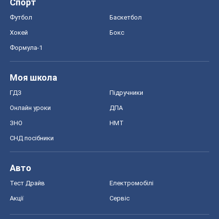
Спорт
Футбол
Баскетбол
Хокей
Бокс
Формула-1
Моя школа
ГДЗ
Підручники
Онлайн уроки
ДПА
ЗНО
НМТ
СНД посібники
Авто
Тест Драйв
Електромобілі
Акції
Сервіс