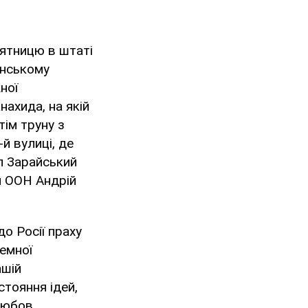
'ятницю в штаті
янському
ної
ахида, на якій
ім труну з
й вулиці, де
п Зарайський
и ООН Андрій
о Росії праху
земної
ашій
стояння ідей,
 любов