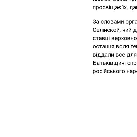
просвіщає їх, да
За словами орг
Селінской, чий 
ставці верховно
остання воля ге
віддали все для 
Батьківщині спр
російського наро