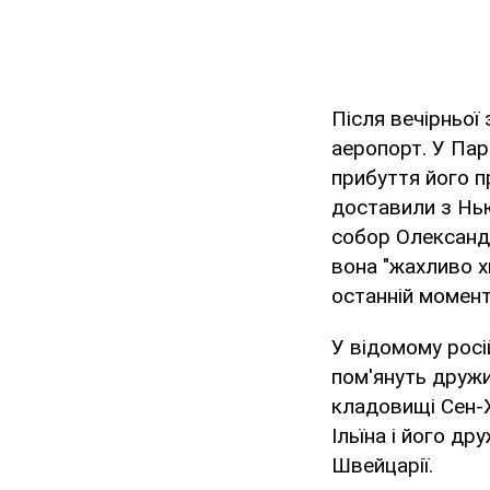
Після вечірньої
аеропорт. У Пар
прибуття його п
доставили з Нь
собор Олександр
вона "жахливо х
останній момент
У відомому рос
пом'януть дружи
кладовищі Сен-Ж
Ільїна і його др
Швейцарії.