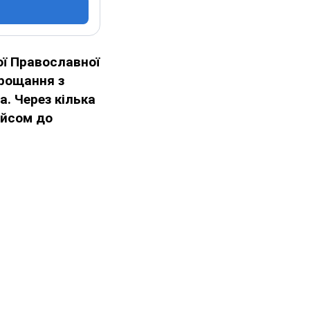
ої Православної
рощання з
а. Через кілька
ейсом до