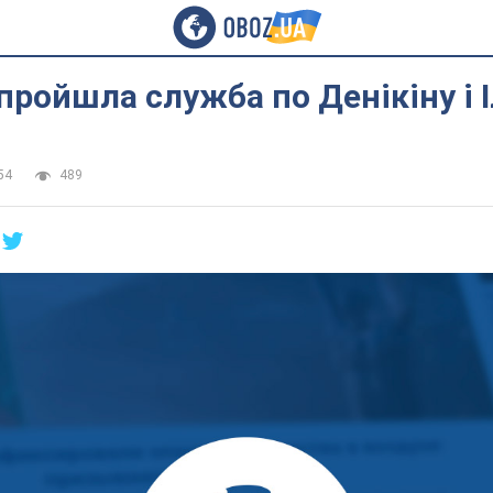
пройшла служба по Денікіну і І
54
489