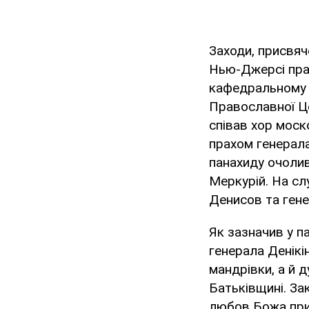
Заходи, присвяч
Нью-Джерсі прах
кафедральному с
Православної Це
співав хор моск
прахом генерала
панахиду очоли
Меркурій. На сл
Денисов та гене
Як зазначив у п
генерала Денікін
мандрівки, а й 
Батьківщині. За
любов Божа прих