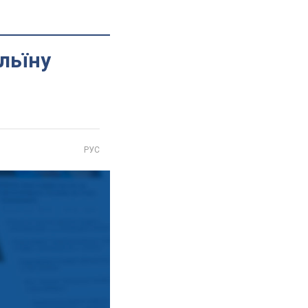
льїну
РУС