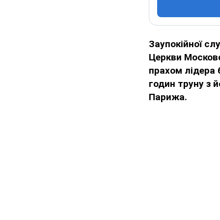
Заупокійної сл
Церкви Москов
прахом лідера 
годин труну з 
Парижа.