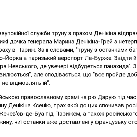
 заупокійної служби труну з прахом Денікіна відпра
ижі дочка генерала Марина Денікіна-Грей з нетерп
раху в Париж. За її словами, "труну з останками ба
ю-Йорка в паризький аеропорт Ле-Бурже. Звідти й
а Невського, де увечері відбудеться панахида". За
вилюється", але сподівається, що "все пройде добр
 не відмовлять їй".
ійською православному храмі на рю Дарую під час
ну Денікіна Ксенію, прах якої до цих спочивав ро
енев'єв-де-Буа під Парижем, а також російськог
ужину, чиї останки вже доставлені у французьку ст