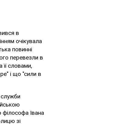
вився в
інням очікувала
тька повинні
ого перевезли в
 її словами,
е" і що "сили в
 служби
сійською
о філософа Івана
олицю зі