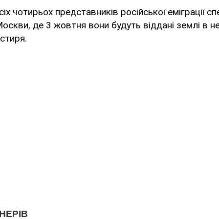
сіх чотирьох представників російської еміграції с
оскви, де 3 жовтня вони будуть віддані землі в н
стиря.