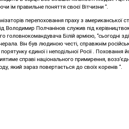
ючи їм правильне поняття своєї Вітчизни ".
анізаторів перепоховання праху з американської 
дід Володимир Полчанінов служив під керівництвом
го головнокомандувача Білій армією, "сьогодні зд
нерала. Він був людиною честі, справжнім російсь
порятунку єдиної і неподільної Росії . Поховання й
иятиме справі національного примирення, возз'єд
ду, який зараз повертається до своїх коренів ".