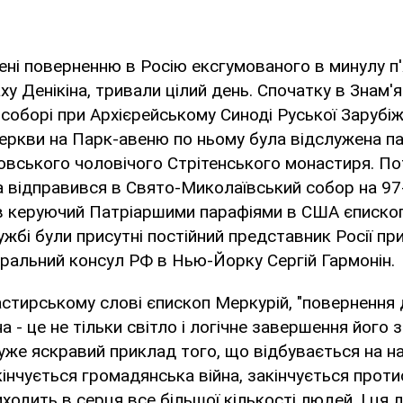
ені поверненню в Росію ексгумованого в минулу п
у Денікіна, тривали цілий день. Спочатку в Знам'
оборі при Архієрейському Синоді Руської Зарубіж
ркви на Парк-авеню по ньому була відслужена пан
овського чоловічого Стрітенського монастиря. Пот
 відправився в Свято-Миколаївський собор на 97-
в керуючий Патріаршими парафіями в США єписко
ужбі були присутні постійний представник Росії пр
ральний консул РФ в Нью-Йорку Сергій Гармонін.
астирському слові єпископ Меркурій, "повернення д
а - це не тільки світло і логічне завершення його 
дуже яскравий приклад того, що відбувається на н
кінчується громадянська війна, закінчується проти
одить в серця все більшої кількості людей. І ця