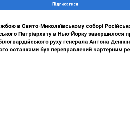
Підписатися
ужбою в Свято-Миколаївському соборі Російськ
ського Патріархату в Нью-Йорку завершилося п
білогвардійського руху генерала Антона Денікін
його останками був переправлений чартерним р