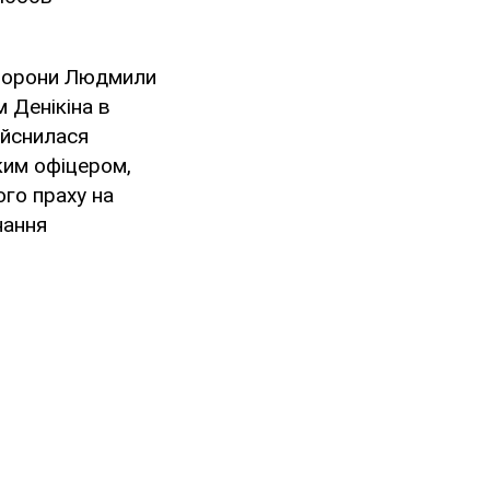
сторони Людмили
 Денікіна в
ійснилася
ким офіцером,
ого праху на
нання