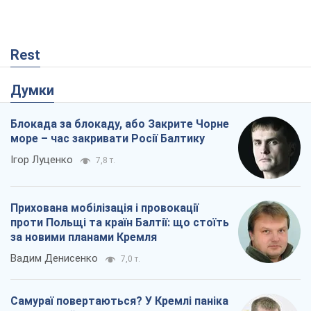
Rest
Думки
Блокада за блокаду, або Закрите Чорне
море – час закривати Росії Балтику
Ігор Луценко
7,8 т.
Прихована мобілізація і провокації
проти Польщі та країн Балтії: що стоїть
за новими планами Кремля
Вадим Денисенко
7,0 т.
Самураї повертаються? У Кремлі паніка