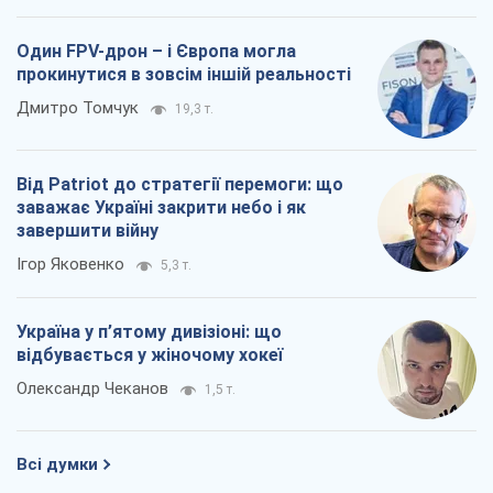
Один FPV-дрон – і Європа могла
прокинутися в зовсім іншій реальності
Дмитро Томчук
19,3 т.
Від Patriot до стратегії перемоги: що
заважає Україні закрити небо і як
завершити війну
Ігор Яковенко
5,3 т.
Україна у п’ятому дивізіоні: що
відбувається у жіночому хокеї
Олександр Чеканов
1,5 т.
Всі думки