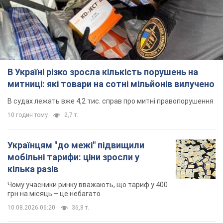
В Україні різко зросла кількість порушень на
митниці: які товари на сотні мільйонів вилучено
В судах лежать вже 4,2 тис. справ про митні правопорушення
10 годин тому
2,7 т.
Українцям "до межі" підвищили
мобільні тарифи: ціни зросли у
кілька разів
Чому учасники ринку вважають, що тариф у 400
грн на місяць – це небагато
10.08.2026 06:20
36,8 т.