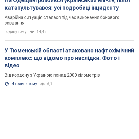
На Одещині розбився український МіГ-29, пілот
катапультувався: усі подробиці інциденту
Аварійна ситуація сталася під час виконання бойового
завдання
годину тому
14,4 т.
У Тюменській області атаковано нафтохімічний
комплекс: що відомо про наслідки. Фото і
відео
Від кордону з Україною понад 2000 кілометрів
4 години тому
6,1 т.