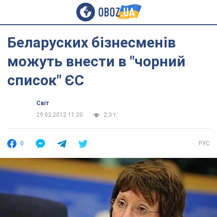
Беларуских бізнесменів
можуть внести в "чорний
список" ЄС
Світ
29.02.2012 11:20
2,3 т.
0
РУС