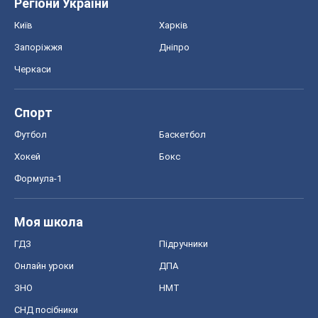
Регіони України
Київ
Харків
Запоріжжя
Дніпро
Черкаси
Спорт
Футбол
Баскетбол
Хокей
Бокс
Формула-1
Моя школа
ГДЗ
Підручники
Онлайн уроки
ДПА
ЗНО
НМТ
СНД посібники